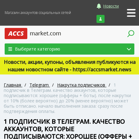
Новости
Магазин аккаунтов социальных сетей
Войти
Выберите категорию
Новости, акции, купоны, объявления публикуются на
нашем новостном сайте - https://accsmarket.news
Главная
/
Telegram
/
Накрутка подписчиков
/
1
подписчик в Телеграм. качество аккаунтов, которые
подписываются: хорошее (офферы + боты). после накрутки
от 10% (более вероятно) до 20% (менее вероятно) может
быть отписано. начало выполнения заказа: сразу после
подтверждения оплаты.
1 ПОДПИСЧИК В ТЕЛЕГРАМ. КАЧЕСТВО
АККАУНТОВ, КОТОРЫЕ
ПОДПИСЫВАЮТСЯ: ХОРОШЕЕ (ОФФЕРЫ +