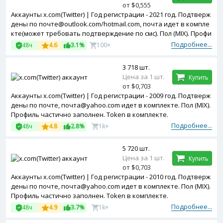
от $0,555
Аккаунты x.com(Twitter) | Год регистрации - 2021 год. Подтверж
дены по почте@outlook.com/hotmail.com, почта идет в компле
кте(может требовать подтверждение по смс). Пол (MIX). Профи
ль частично заполнен. Двухфакторная авторизация включен
Подробнее...
48ч
4.6
3.1%
100+
а. Token в комплекте.
3 718 шт.
Цена за 1 шт.
Купить
от $0,703
Аккаунты x.com(Twitter) | Год регистрации - 2009 год. Подтверж
дены по почте, почта@yahoo.com идет в комплекте. Пол (MIX).
Профиль частично заполнен. Token в комплекте.
Подробнее...
48ч
4.8
2.8%
1k+
5 720 шт.
Цена за 1 шт.
Купить
от $0,703
Аккаунты x.com(Twitter) | Год регистрации - 2010 год. Подтверж
дены по почте, почта@yahoo.com идет в комплекте. Пол (MIX).
Профиль частично заполнен. Token в комплекте.
Подробнее...
48ч
4.9
3.7%
1k+