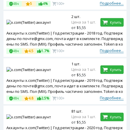
мплекте.
Подробнее...
48ч
5
4%
100+
2 шт.
Цена за 1 шт.
Купить
от $5,55
Аккаунты x.com(Twitter) | Год регистрации - 2018 год. Подтверж
дены по почте@gmx.com, почта идет в комплекте. Подтвержд
ены по SMS. Пол (MIX). Профиль частично заполнен. Token в ко
мплекте.
Подробнее...
48ч
4.5
1.7%
100+
1 шт.
Цена за 1 шт.
Купить
от $5,55
Аккаунты x.com(Twitter) | Год регистрации - 2019 год. Подтверж
дены по почте@gmx.com, почта идет в комплекте. Подтвержд
ены по SMS. Пол (MIX). Профиль частично заполнен. Token в ко
мплекте.
Подробнее...
48ч
4.8
2.5%
100+
81 шт.
Цена за 1 шт.
Купить
от $5,55
Аккаунты x.com(Twitter) | Год регистрации - 2020 год. Подтверж