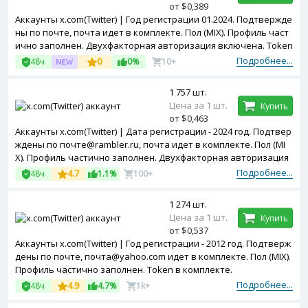
от $0,389
Аккаунты x.com(Twitter) | Год регистрации 01.2024. Подтвержде
ны по почте, почта идет в комплекте. Пол (MIX). Профиль част
ично заполнен. Двухфакторная авторизация включена. Token
в комплекте. Зарегистрированы с MIX ip.
Подробнее...
48ч
0
0%
10+
1 757 шт.
Цена за 1 шт.
Купить
от $0,463
Аккаунты x.com(Twitter) | Дата регистрации - 2024 год. Подтвер
ждены по почте@rambler.ru, почта идет в комплекте. Пол (MI
X). Профиль частично заполнен. Двухфакторная авторизация
включена. Token в комплекте. Зарегистрированы с MIX ip.
Подробнее...
48ч
4.7
1.1%
100+
1 274 шт.
Цена за 1 шт.
Купить
от $0,537
Аккаунты x.com(Twitter) | Год регистрации - 2012 год. Подтверж
дены по почте, почта@yahoo.com идет в комплекте. Пол (MIX).
Профиль частично заполнен. Token в комплекте.
Подробнее...
48ч
4.9
4.7%
1k+