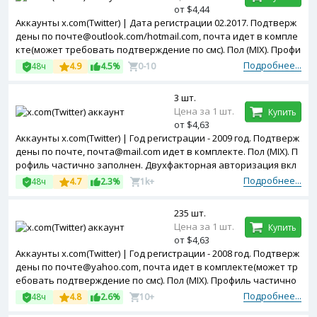
от $4,44
Аккаунты x.com(Twitter) | Дата регистрации 02.2017. Подтверж
дены по почте@outlook.com/hotmail.com, почта идет в компле
кте(может требовать подтверждение по смс). Пол (MIX). Профи
ль частично заполнен. Двухфакторная авторизация включен
Подробнее...
48ч
4.9
4.5%
0-10
а. Token в комплекте. Зарегистрированы с MIX ip
3 шт.
Цена за 1 шт.
Купить
от $4,63
Аккаунты x.com(Twitter) | Год регистрации - 2009 год. Подтверж
дены по почте, почта@mail.com идет в комплекте. Пол (MIX). П
рофиль частично заполнен. Двухфакторная авторизация вкл
ючена.
Подробнее...
48ч
4.7
2.3%
1k+
235 шт.
Цена за 1 шт.
Купить
от $4,63
Аккаунты x.com(Twitter) | Год регистрации - 2008 год. Подтверж
дены по почте@yahoo.com, почта идет в комплекте(может тр
ебовать подтверждение по смс). Пол (MIX). Профиль частично
заполнен. Token в комплекте.
Подробнее...
48ч
4.8
2.6%
10+