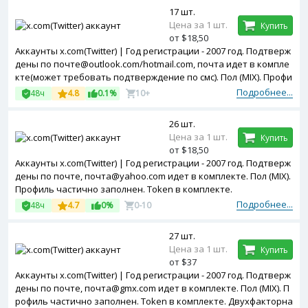
17 шт.
Цена за 1 шт.
Купить
от $18,50
Аккаунты x.com(Twitter) | Год регистрации - 2007 год. Подтверж
дены по почте@outlook.com/hotmail.com, почта идет в компле
кте(может требовать подтверждение по смс). Пол (MIX). Профи
ль частично заполнен. Двухфакторная авторизация включен
Подробнее...
48ч
4.8
0.1%
10+
а. Token в комплекте.
26 шт.
Цена за 1 шт.
Купить
от $18,50
Аккаунты x.com(Twitter) | Год регистрации - 2007 год. Подтверж
дены по почте, почта@yahoo.com идет в комплекте. Пол (MIX).
Профиль частично заполнен. Token в комплекте.
Подробнее...
48ч
4.7
0%
0-10
27 шт.
Цена за 1 шт.
Купить
от $37
Аккаунты x.com(Twitter) | Год регистрации - 2007 год. Подтверж
дены по почте, почта@gmx.com идет в комплекте. Пол (MIX). П
рофиль частично заполнен. Token в комплекте. Двухфакторна