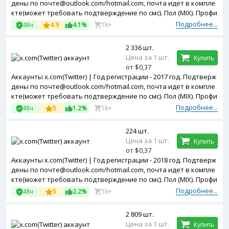
дены по почте@outlook.com/hotmail.com, почта идет в компле
кте(может требовать подтверждение по смс). Пол (MIX). Профи
ль частично заполнен. Двухфакторная авторизация включен
Подробнее...
48ч
4.9
4.1%
1k+
а. Token в комплекте.
2 336 шт.
Цена за 1 шт.
Купить
от $0,37
Аккаунты x.com(Twitter) | Год регистрации - 2017 год. Подтверж
дены по почте@outlook.com/hotmail.com, почта идет в компле
кте(может требовать подтверждение по смс). Пол (MIX). Профи
ль частично заполнен. Двухфакторная авторизация включен
Подробнее...
48ч
5
1.2%
1k+
а. Token в комплекте.
224 шт.
Цена за 1 шт.
Купить
от $0,37
Аккаунты x.com(Twitter) | Год регистрации - 2018 год. Подтверж
дены по почте@outlook.com/hotmail.com, почта идет в компле
кте(может требовать подтверждение по смс). Пол (MIX). Профи
ль частично заполнен. Двухфакторная авторизация включен
Подробнее...
48ч
5
2.2%
1k+
а. Token в комплекте.
2 809 шт.
Цена за 1 шт.
Купить