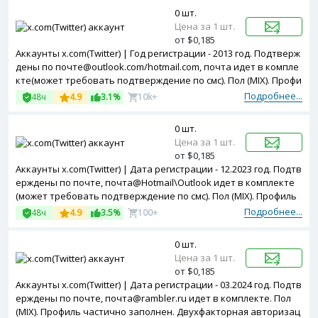
0 шт.
Цена за 1 шт.
от $0,185
Аккаунты x.com(Twitter) | Год регистрации - 2013 год. Подтверж
дены по почте@outlook.com/hotmail.com, почта идет в компле
кте(может требовать подтверждение по смс). Пол (MIX). Профи
ль частично заполнен. Двухфакторная авторизация включен
Подробнее...
48ч
4.9
3.1%
10k+
а. Token в комплекте.
0 шт.
Цена за 1 шт.
от $0,185
Аккаунты x.com(Twitter) | Дата регистрации - 12.2023 год. Подтв
ерждены по почте, почта@Hotmail\Outlook идет в комплекте
(может требовать подтверждение по смс). Пол (MIX). Профиль
частично заполнен. Двухфакторная авторизация включена. T
Подробнее...
48ч
4.9
3.5%
100+
oken в комплекте. Зарегистрированы с MIX ip.
0 шт.
Цена за 1 шт.
от $0,185
Аккаунты x.com(Twitter) | Дата регистрации - 03.2024 год. Подтв
ерждены по почте, почта@rambler.ru идет в комплекте. Пол
(MIX). Профиль частично заполнен. Двухфакторная авторизац