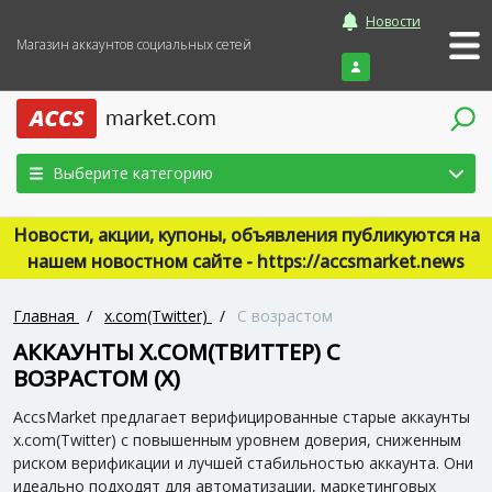
Новости
Магазин аккаунтов социальных сетей
Войти
Выберите категорию
Новости, акции, купоны, объявления публикуются на
нашем новостном сайте - https://accsmarket.news
Главная
/
x.com(Twitter)
/
С возрастом
АККАУНТЫ X.COM(ТВИТТЕР) С
ВОЗРАСТОМ (X)
AccsMarket предлагает верифицированные старые аккаунты
x.com(Twitter) с повышенным уровнем доверия, сниженным
риском верификации и лучшей стабильностью аккаунта. Они
идеально подходят для автоматизации, маркетинговых