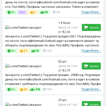
дены по почте, почта@outlook.com/hotmail.com идет в компле
кте. Пол (MIX). Профиль частично заполнен. Token в комплект
е. Двухфакторная авторизация включена. Зарегистрированы
Подробнее...
48ч
0
0%
10+
с Germany ip.
1 314 шт.
Цена за 1 шт.
Купить
от $2,04
Аккаунты x.com(Twitter) | Год регистрации 2021. Подтверждены
по почте, почта@Hotmail\Outlook идет в комплекте (может тр
ебовать подтверждение по смс). Пол (MIX). Профиль частично
заполнен. Двухфакторная авторизация включена. Зарегистр
Подробнее...
48ч
4.7
2%
100+
ированы с MIX ip.
52 шт.
Цена за 1 шт.
Купить
от $3,70
Аккаунты x.com(Twitter) | Год регистрации - 2008 год. Подтверж
дены по почте@outlook.com/hotmail.com, почта идет в компле
кте(может требовать подтверждение по смс). Пол (MIX). Профи
ль частично заполнен. Двухфакторная авторизация включен
Подробнее...
48ч
4.6
2.8%
100+
а. Token в комплекте.
37 шт.
Цена за 1 шт.
Купить