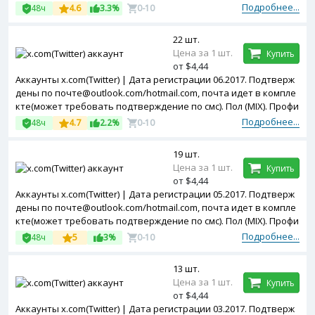
ль частично заполнен. Двухфакторная авторизация включен
Подробнее...
48ч
4.6
3.3%
0-10
а. Token в комплекте. Зарегистрированы с MIX ip
22 шт.
Цена за 1 шт.
Купить
от $4,44
Аккаунты x.com(Twitter) | Дата регистрации 06.2017. Подтверж
дены по почте@outlook.com/hotmail.com, почта идет в компле
кте(может требовать подтверждение по смс). Пол (MIX). Профи
ль частично заполнен. Двухфакторная авторизация включен
Подробнее...
48ч
4.7
2.2%
0-10
а. Token в комплекте. Зарегистрированы с MIX ip
19 шт.
Цена за 1 шт.
Купить
от $4,44
Аккаунты x.com(Twitter) | Дата регистрации 05.2017. Подтверж
дены по почте@outlook.com/hotmail.com, почта идет в компле
кте(может требовать подтверждение по смс). Пол (MIX). Профи
ль частично заполнен. Двухфакторная авторизация включен
Подробнее...
48ч
5
3%
0-10
а. Token в комплекте. Зарегистрированы с MIX ip
13 шт.
Цена за 1 шт.
Купить
от $4,44
Аккаунты x.com(Twitter) | Дата регистрации 03.2017. Подтверж