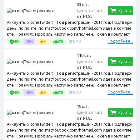
33 шт.
Цена за 1 шт.
Купить
от $1,85
Аккаунты x.com(Twitter) | Год регистрации - 2011 год. Подтверж
дены по почте, почта@outlook.com/hotmail.com идет в компле
кте. Пол (MIX). Профиль частично заполнен. Token в комплект
е. Двухфакторная авторизация включена. Зарегистрированы
Подробнее...
48ч
0
0%
0-10
с Canada ip.
110 шт.
Цена за 1 шт.
Купить
от $1,85
Аккаунты x.com(Twitter) | Год регистрации - 2011 год. Подтверж
дены по почте, почта@outlook.com/hotmail.com идет в компле
кте. Пол (MIX). Профиль частично заполнен. Token в комплект
е. Двухфакторная авторизация включена. Зарегистрированы
Подробнее...
48ч
0
0%
0-10
с USA ip.
19 шт.
Цена за 1 шт.
Купить
от $1,85
Аккаунты x.com(Twitter) | Год регистрации - 2011 год. Подтверж
дены по почте, почта@outlook.com/hotmail.com идет в компле
кте. Пол (MIX). Профиль частично заполнен. Token в комплект