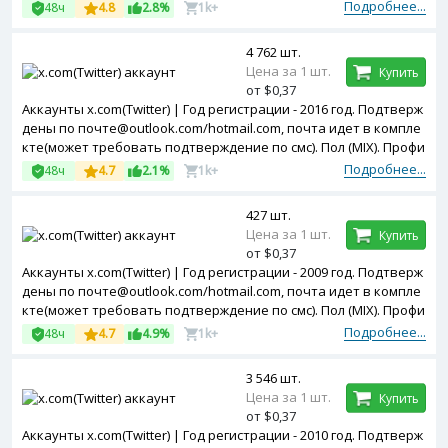
ль частично заполнен. Двухфакторная авторизация включен
Подробнее...
48ч
4.8
2.8%
1k+
а. Token в комплекте.
4 762 шт.
Цена за 1 шт.
Купить
от $0,37
Аккаунты x.com(Twitter) | Год регистрации - 2016 год. Подтверж
дены по почте@outlook.com/hotmail.com, почта идет в компле
кте(может требовать подтверждение по смс). Пол (MIX). Профи
ль частично заполнен. Двухфакторная авторизация включен
Подробнее...
48ч
4.7
2.1%
1k+
а. Token в комплекте.
427 шт.
Цена за 1 шт.
Купить
от $0,37
Аккаунты x.com(Twitter) | Год регистрации - 2009 год. Подтверж
дены по почте@outlook.com/hotmail.com, почта идет в компле
кте(может требовать подтверждение по смс). Пол (MIX). Профи
ль частично заполнен. Двухфакторная авторизация включен
Подробнее...
48ч
4.7
4.9%
1k+
а. Token в комплекте.
3 546 шт.
Цена за 1 шт.
Купить
от $0,37
Аккаунты x.com(Twitter) | Год регистрации - 2010 год. Подтверж