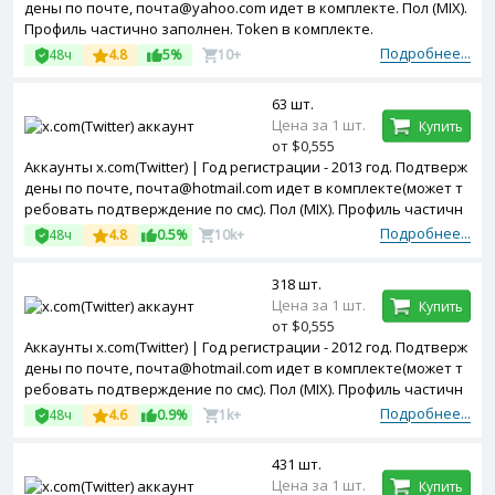
дены по почте, почта@yahoo.com идет в комплекте. Пол (MIX).
Профиль частично заполнен. Token в комплекте.
Подробнее...
48ч
4.8
5%
10+
63 шт.
Цена за 1 шт.
Купить
от $0,555
Аккаунты x.com(Twitter) | Год регистрации - 2013 год. Подтверж
дены по почте, почта@hotmail.com идет в комплекте(может т
ребовать подтверждение по смс). Пол (MIX). Профиль частичн
о заполнен. Token в комплекте.
Подробнее...
48ч
4.8
0.5%
10k+
318 шт.
Цена за 1 шт.
Купить
от $0,555
Аккаунты x.com(Twitter) | Год регистрации - 2012 год. Подтверж
дены по почте, почта@hotmail.com идет в комплекте(может т
ребовать подтверждение по смс). Пол (MIX). Профиль частичн
о заполнен. Token в комплекте.
Подробнее...
48ч
4.6
0.9%
1k+
431 шт.
Цена за 1 шт.
Купить