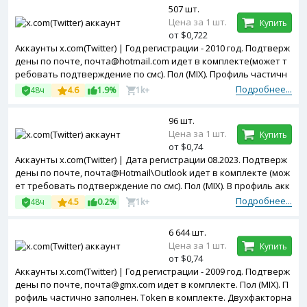
507 шт.
Цена за 1 шт.
Купить
от $0,722
Аккаунты x.com(Twitter) | Год регистрации - 2010 год. Подтверж
дены по почте, почта@hotmail.com идет в комплекте(может т
ребовать подтверждение по смс). Пол (MIX). Профиль частичн
о заполнен. Token в комплекте.
Подробнее...
48ч
4.6
1.9%
1k+
96 шт.
Цена за 1 шт.
Купить
от $0,74
Аккаунты x.com(Twitter) | Дата регистрации 08.2023. Подтверж
дены по почте, почта@Hotmail\Outlook идет в комплекте (мож
ет требовать подтверждение по смс). Пол (MIX). В профиль акк
аунтов добавлена аватарка. Зарегистрированы с MIX ip.
Подробнее...
48ч
4.5
0.2%
1k+
6 644 шт.
Цена за 1 шт.
Купить
от $0,74
Аккаунты x.com(Twitter) | Год регистрации - 2009 год. Подтверж
дены по почте, почта@gmx.com идет в комплекте. Пол (MIX). П
рофиль частично заполнен. Token в комплекте. Двухфакторна