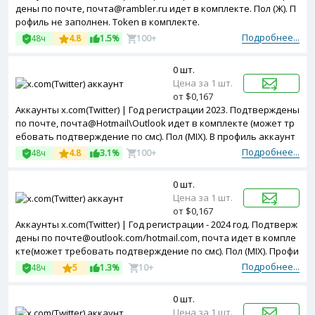
дены по почте, почта@rambler.ru идет в комплекте. Пол (Ж). П
рофиль не заполнен. Token в комплекте.
Подробнее...
48ч
4.8
1.5%
100+
0 шт.
Цена за 1 шт.
от $0,167
Аккаунты x.com(Twitter) | Год регистрации 2023. Подтверждены
по почте, почта@Hotmail\Outlook идет в комплекте (может тр
ебовать подтверждение по смс). Пол (MIX). В профиль аккаунт
ов добавлена аватарка. Зарегистрированы с MIX ip.
Подробнее...
48ч
4.8
3.1%
100+
0 шт.
Цена за 1 шт.
от $0,167
Аккаунты x.com(Twitter) | Год регистрации - 2024 год. Подтверж
дены по почте@outlook.com/hotmail.com, почта идет в компле
кте(может требовать подтверждение по смс). Пол (MIX). Профи
ль частично заполнен. Token в комплекте.
Подробнее...
48ч
5
1.3%
10+
0 шт.
Цена за 1 шт.