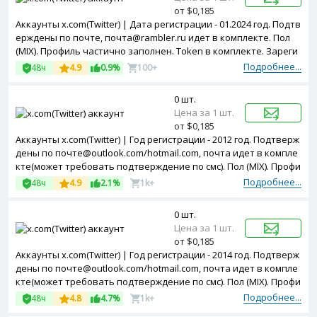
от $0,185
Аккаунты x.com(Twitter) | Дата регистрации - 01.2024 год. Подтв
ерждены по почте, почта@rambler.ru идет в комплекте. Пол
(MIX). Профиль частично заполнен. Token в комплекте. Зареги
стрированы с MIX ip.
Подробнее...
48ч
4.9
0.9%
100+
0 шт.
Цена за 1 шт.
от $0,185
Аккаунты x.com(Twitter) | Год регистрации - 2012 год. Подтверж
дены по почте@outlook.com/hotmail.com, почта идет в компле
кте(может требовать подтверждение по смс). Пол (MIX). Профи
ль частично заполнен. Двухфакторная авторизация включен
Подробнее...
48ч
4.9
2.1%
1k+
а. Token в комплекте.
0 шт.
Цена за 1 шт.
от $0,185
Аккаунты x.com(Twitter) | Год регистрации - 2014 год. Подтверж
дены по почте@outlook.com/hotmail.com, почта идет в компле
кте(может требовать подтверждение по смс). Пол (MIX). Профи
ль частично заполнен. Двухфакторная авторизация включен
Подробнее...
48ч
4.8
4.7%
1k+
а. Token в комплекте.