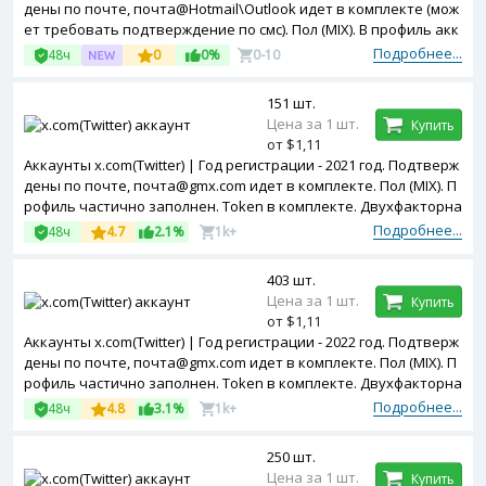
дены по почте, почта@Hotmail\Outlook идет в комплекте (мож
ет требовать подтверждение по смс). Пол (MIX). В профиль акк
аунтов добавлена аватарка. Двухфакторная авторизация вк
Подробнее...
48ч
0
0%
0-10
лючена. Зарегистрированы с MIX ip.
151 шт.
Цена за 1 шт.
Купить
от $1,11
Аккаунты x.com(Twitter) | Год регистрации - 2021 год. Подтверж
дены по почте, почта@gmx.com идет в комплекте. Пол (MIX). П
рофиль частично заполнен. Token в комплекте. Двухфакторна
я авторизация включена.
Подробнее...
48ч
4.7
2.1%
1k+
403 шт.
Цена за 1 шт.
Купить
от $1,11
Аккаунты x.com(Twitter) | Год регистрации - 2022 год. Подтверж
дены по почте, почта@gmx.com идет в комплекте. Пол (MIX). П
рофиль частично заполнен. Token в комплекте. Двухфакторна
я авторизация включена.
Подробнее...
48ч
4.8
3.1%
1k+
250 шт.
Цена за 1 шт.
Купить