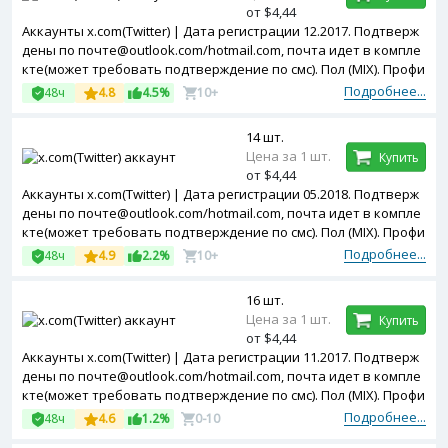
от $4,44
Аккаунты x.com(Twitter) | Дата регистрации 12.2017. Подтверж
дены по почте@outlook.com/hotmail.com, почта идет в компле
кте(может требовать подтверждение по смс). Пол (MIX). Профи
ль частично заполнен. Двухфакторная авторизация включен
Подробнее...
48ч
4.8
4.5%
10+
а. Token в комплекте. Зарегистрированы с MIX ip
14 шт.
Цена за 1 шт.
Купить
от $4,44
Аккаунты x.com(Twitter) | Дата регистрации 05.2018. Подтверж
дены по почте@outlook.com/hotmail.com, почта идет в компле
кте(может требовать подтверждение по смс). Пол (MIX). Профи
ль частично заполнен. Двухфакторная авторизация включен
Подробнее...
48ч
4.9
2.2%
10+
а. Token в комплекте. Зарегистрированы с MIX ip
16 шт.
Цена за 1 шт.
Купить
от $4,44
Аккаунты x.com(Twitter) | Дата регистрации 11.2017. Подтверж
дены по почте@outlook.com/hotmail.com, почта идет в компле
кте(может требовать подтверждение по смс). Пол (MIX). Профи
ль частично заполнен. Двухфакторная авторизация включен
Подробнее...
48ч
4.6
1.2%
0-10
а. Token в комплекте. Зарегистрированы с MIX ip