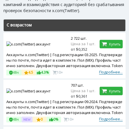
кампаний и взаимодействия с аудиторией без срабатывания
проверок безопасности x.com(Twitter).
С возрастом
2 722 шт.
Цена за 1 шт.
Купить
от $0,352
Аккаунты x.com(Twitter) | Год регистрации 03.2025. Подтвержде
ны по почте, почта идет в комплекте. Пол (MIX). Профиль част
ично заполнен. Двухфакторная авторизация включена. Token
в комплекте. Зарегистрированы с MIX ip.
Подробнее...
48ч
4.5
4.3%
10+
707 шт.
Цена за 1 шт.
Купить
от $0,361
Аккаунты x.com(Twitter) | Год регистрации 09.2024. Подтвержде
ны по почте, почта идет в комплекте. Пол (MIX). Профиль част
ично заполнен. Двухфакторная авторизация включена. Token
в комплекте. Зарегистрированы с MIX ip.
Подробнее...
48ч
0
0%
10+