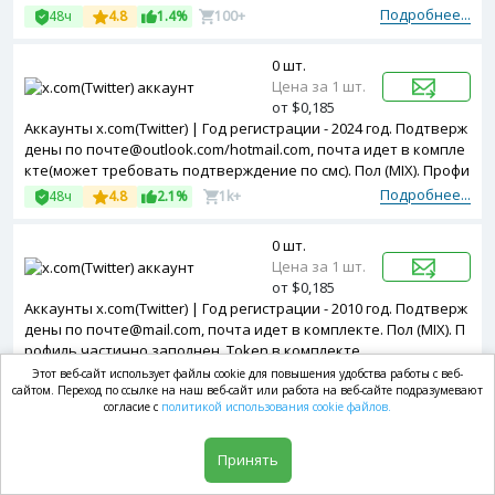
ия включена. Зарегистрированы с MIX ip.
Подробнее...
48ч
4.8
1.4%
100+
0 шт.
Цена за 1 шт.
от $0,185
Аккаунты x.com(Twitter) | Год регистрации - 2024 год. Подтверж
дены по почте@outlook.com/hotmail.com, почта идет в компле
кте(может требовать подтверждение по смс). Пол (MIX). Профи
ль частично заполнен. Двухфакторная авторизация включен
Подробнее...
48ч
4.8
2.1%
1k+
а. Token в комплекте.
0 шт.
Цена за 1 шт.
от $0,185
Аккаунты x.com(Twitter) | Год регистрации - 2010 год. Подтверж
дены по почте@mail.com, почта идет в комплекте. Пол (MIX). П
рофиль частично заполнен. Token в комплекте.
Подробнее...
Этот веб-сайт использует файлы cookie для повышения удобства работы с веб-
48ч
4.7
1.7%
10+
сайтом. Переход по ссылке на наш веб-сайт или работа на веб-сайте подразумевают
согласие с
политикой использования cookie файлов.
0 шт.
Цена за 1 шт.
Принять
от $0,185
Аккаунты x.com(Twitter) | Год регистрации - 2012 год. Подтверж