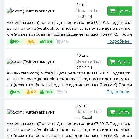
8 шт.
Цена за 1 шт.
Купить
от $4,44
Аккаунты x.com(Twitter) | Дата регистрации 09.2017. Подтверж
дены по почте@outlook.com/hotmail.com, почта идет в компле
кте(может требовать подтверждение по смс). Пол (MIX). Профи
ль частично заполнен. Двухфакторная авторизация включен
Подробнее...
48ч
5
1.3%
0-10
а. Token в комплекте. Зарегистрированы с MIX ip
19 шт.
Цена за 1 шт.
Купить
от $4,44
Аккаунты x.com(Twitter) | Дата регистрации 08.2017. Подтверж
дены по почте@outlook.com/hotmail.com, почта идет в компле
кте(может требовать подтверждение по смс). Пол (MIX). Профи
ль частично заполнен. Двухфакторная авторизация включен
Подробнее...
48ч
4.7
2.8%
10+
а. Token в комплекте. Зарегистрированы с MIX ip
26 шт.
Цена за 1 шт.
Купить
от $4,44
Аккаунты x.com(Twitter) | Дата регистрации 07.2017. Подтверж
дены по почте@outlook.com/hotmail.com, почта идет в компле
кте(может требовать подтверждение по смс). Пол (MIX). Профи