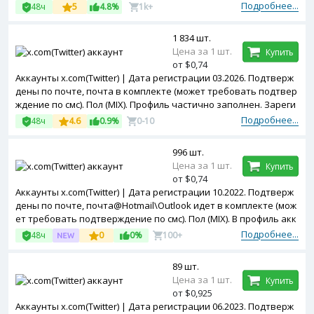
я авторизация включена.
Подробнее...
48ч
5
4.8%
1k+
1 834 шт.
Цена за 1 шт.
Купить
от $0,74
Аккаунты x.com(Twitter) | Дата регистрации 03.2026. Подтверж
дены по почте, почта в комплекте (может требовать подтвер
ждение по смс). Пол (MIX). Профиль частично заполнен. Зареги
стрированы с Poland ip.
Подробнее...
48ч
4.6
0.9%
0-10
996 шт.
Цена за 1 шт.
Купить
от $0,74
Аккаунты x.com(Twitter) | Дата регистрации 10.2022. Подтверж
дены по почте, почта@Hotmail\Outlook идет в комплекте (мож
ет требовать подтверждение по смс). Пол (MIX). В профиль акк
аунтов добавлена аватарка. Зарегистрированы с MIX ip.
Подробнее...
48ч
0
0%
100+
89 шт.
Цена за 1 шт.
Купить
от $0,925
Аккаунты x.com(Twitter) | Дата регистрации 06.2023. Подтверж