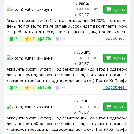
45 983 шт.
Цена за 1 шт.
Купить
от $0,37
Аккаунты x.com(Twitter) | Дата регистрации 04.2023. Подтверж
дены по почте, почта@Hotmail\Outlook идет в комплекте (мож
ет требовать подтверждение по смс). Пол (MIX). Профиль част
ично заполнен. Зарегистрированы с MIX ip.
Подробнее...
48ч
4.7
3.7%
1k+
7 755 шт.
Цена за 1 шт.
Купить
от $0,37
Аккаунты x.com(Twitter) | Год регистрации - 2011 год. Подтверж
дены по почте@outlook.com/hotmail.com, почта идет в компле
кте(может требовать подтверждение по смс). Пол (MIX). Профи
ль частично заполнен. Двухфакторная авторизация включен
Подробнее...
48ч
4.6
1.5%
1k+
а. Token в комплекте.
1 737 шт.
Цена за 1 шт.
Купить
от $0,37
Аккаунты x.com(Twitter) | Год регистрации - 2015 год. Подтверж
дены по почте@outlook.com/hotmail.com, почта идет в компле
кте(может требовать подтверждение по смс). Пол (MIX). Профи