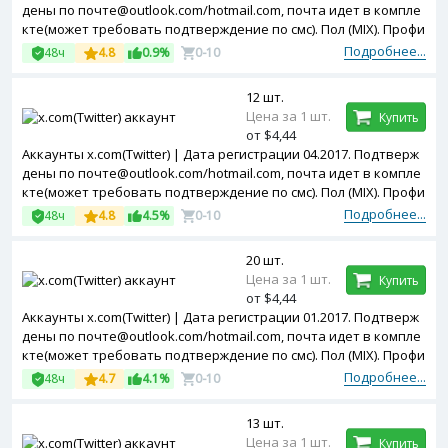
дены по почте@outlook.com/hotmail.com, почта идет в компле
кте(может требовать подтверждение по смс). Пол (MIX). Профи
ль частично заполнен. Двухфакторная авторизация включен
Подробнее...
48ч
4.8
0.9%
0-10
а. Token в комплекте. Зарегистрированы с MIX ip
12 шт.
Цена за 1 шт.
Купить
от $4,44
Аккаунты x.com(Twitter) | Дата регистрации 04.2017. Подтверж
дены по почте@outlook.com/hotmail.com, почта идет в компле
кте(может требовать подтверждение по смс). Пол (MIX). Профи
ль частично заполнен. Двухфакторная авторизация включен
Подробнее...
48ч
4.8
4.5%
0-10
а. Token в комплекте. Зарегистрированы с MIX ip
20 шт.
Цена за 1 шт.
Купить
от $4,44
Аккаунты x.com(Twitter) | Дата регистрации 01.2017. Подтверж
дены по почте@outlook.com/hotmail.com, почта идет в компле
кте(может требовать подтверждение по смс). Пол (MIX). Профи
ль частично заполнен. Двухфакторная авторизация включен
Подробнее...
48ч
4.7
4.1%
0-10
а. Token в комплекте. Зарегистрированы с MIX ip
13 шт.
Цена за 1 шт.
Купить