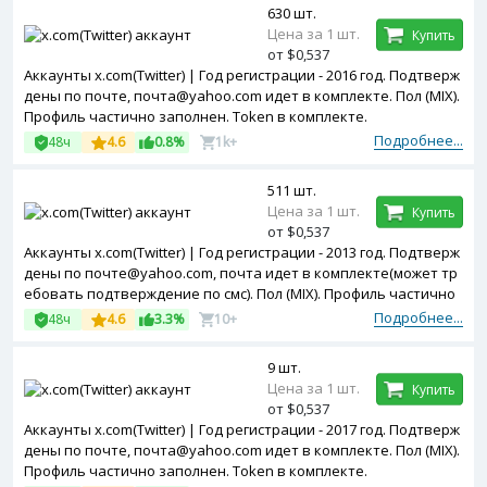
630 шт.
Цена за 1 шт.
Купить
от $0,537
Аккаунты x.com(Twitter) | Год регистрации - 2016 год. Подтверж
дены по почте, почта@yahoo.com идет в комплекте. Пол (MIX).
Профиль частично заполнен. Token в комплекте.
Подробнее...
48ч
4.6
0.8%
1k+
511 шт.
Цена за 1 шт.
Купить
от $0,537
Аккаунты x.com(Twitter) | Год регистрации - 2013 год. Подтверж
дены по почте@yahoo.com, почта идет в комплекте(может тр
ебовать подтверждение по смс). Пол (MIX). Профиль частично
заполнен. Token в комплекте.
Подробнее...
48ч
4.6
3.3%
10+
9 шт.
Цена за 1 шт.
Купить
от $0,537
Аккаунты x.com(Twitter) | Год регистрации - 2017 год. Подтверж
дены по почте, почта@yahoo.com идет в комплекте. Пол (MIX).
Профиль частично заполнен. Token в комплекте.