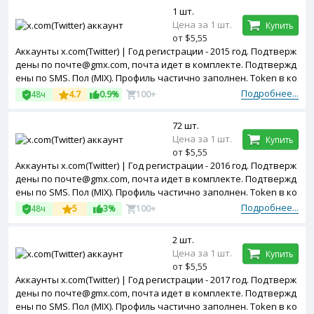
1 шт.
Цена за 1 шт.
Купить
от $5,55
Аккаунты x.com(Twitter) | Год регистрации - 2015 год. Подтверж
дены по почте@gmx.com, почта идет в комплекте. Подтвержд
ены по SMS. Пол (MIX). Профиль частично заполнен. Token в ко
мплекте.
Подробнее...
48ч
4.7
0.9%
100+
72 шт.
Цена за 1 шт.
Купить
от $5,55
Аккаунты x.com(Twitter) | Год регистрации - 2016 год. Подтверж
дены по почте@gmx.com, почта идет в комплекте. Подтвержд
ены по SMS. Пол (MIX). Профиль частично заполнен. Token в ко
мплекте.
Подробнее...
48ч
5
3%
100+
2 шт.
Цена за 1 шт.
Купить
от $5,55
Аккаунты x.com(Twitter) | Год регистрации - 2017 год. Подтверж
дены по почте@gmx.com, почта идет в комплекте. Подтвержд
ены по SMS. Пол (MIX). Профиль частично заполнен. Token в ко