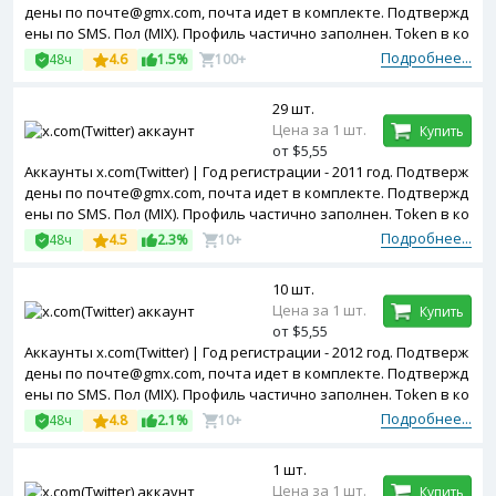
дены по почте@gmx.com, почта идет в комплекте. Подтвержд
ены по SMS. Пол (MIX). Профиль частично заполнен. Token в ко
мплекте.
Подробнее...
48ч
4.6
1.5%
100+
29 шт.
Цена за 1 шт.
Купить
от $5,55
Аккаунты x.com(Twitter) | Год регистрации - 2011 год. Подтверж
дены по почте@gmx.com, почта идет в комплекте. Подтвержд
ены по SMS. Пол (MIX). Профиль частично заполнен. Token в ко
мплекте.
Подробнее...
48ч
4.5
2.3%
10+
10 шт.
Цена за 1 шт.
Купить
от $5,55
Аккаунты x.com(Twitter) | Год регистрации - 2012 год. Подтверж
дены по почте@gmx.com, почта идет в комплекте. Подтвержд
ены по SMS. Пол (MIX). Профиль частично заполнен. Token в ко
мплекте.
Подробнее...
48ч
4.8
2.1%
10+
1 шт.
Цена за 1 шт.
Купить