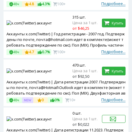
я авторизация включена.
Подробнее...
48ч
4.8
4.3%
100+
315 шт.
Цена за 1 шт.
Купить
от $46,25
Аккаунты x.com(Twitter) | Год регистрации - 2007 год. Подтверж
дены по почте, почта@hotmail.com идет в комплекте(может т
ребовать подтверждение по смс). Пол (MIX). Профиль частичн
о заполнен.
Подробнее...
48ч
4.7
0.7%
100+
470 шт.
Цена за 1 шт.
Купить
от $92,50
Аккаунты x.com(Twitter) | Дата регистрации 2007. Подтвержден
ы по почте, почта@Hotmail\Outlook идет в комплекте (может т
ребовать подтверждение по смс). Пол (MIX). Двухфакторная ав
торизация включена. 2FA key, Ct0 cookie, and Auth Token в ком
Подробнее...
48ч
0
0%
10+
плекте.
0 шт.
Цена за 1 шт.
от $0,022
Аккаунты x.com(Twitter) | Дата регистрации 11.2023. Подтверж