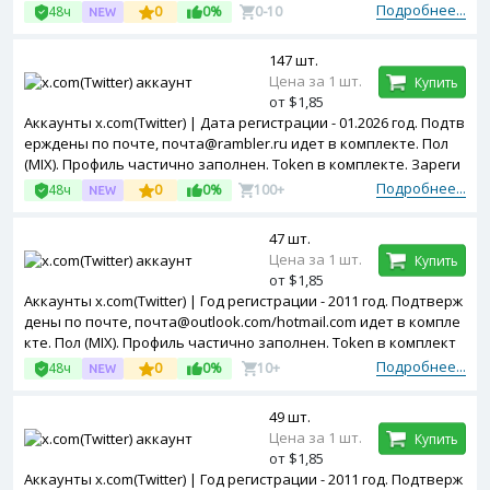
е. Двухфакторная авторизация включена. Зарегистрированы
Подробнее...
48ч
0
0%
0-10
с Mexico ip.
147 шт.
Цена за 1 шт.
Купить
от $1,85
Аккаунты x.com(Twitter) | Дата регистрации - 01.2026 год. Подтв
ерждены по почте, почта@rambler.ru идет в комплекте. Пол
(MIX). Профиль частично заполнен. Token в комплекте. Зареги
стрированы с RU ip.
Подробнее...
48ч
0
0%
100+
47 шт.
Цена за 1 шт.
Купить
от $1,85
Аккаунты x.com(Twitter) | Год регистрации - 2011 год. Подтверж
дены по почте, почта@outlook.com/hotmail.com идет в компле
кте. Пол (MIX). Профиль частично заполнен. Token в комплект
е. Двухфакторная авторизация включена. Зарегистрированы
Подробнее...
48ч
0
0%
10+
с France ip.
49 шт.
Цена за 1 шт.
Купить
от $1,85
Аккаунты x.com(Twitter) | Год регистрации - 2011 год. Подтверж