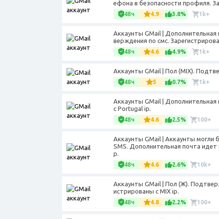
ефона в безопасности профиля. За
48ч
4.9
3.8%
1k+
Аккаунты GMail | Дополнительная 
верждения по смс. Зарегистрирова
48ч
4.6
4.9%
1k+
Аккаунты GMail | Пол (МIX). Подт
48ч
5
0.7%
1k+
Аккаунты GMail | Дополнительная 
с Portugal ip.
48ч
4.6
2.5%
100+
Аккаунты GMail | Аккаунты могли
SMS. Дополнительная почта идет в
p.
48ч
4.6
2.6%
10k+
Аккаунты GMail | Пол (Ж). Подтве
истрированы с MIX ip.
48ч
4.8
2.2%
100+