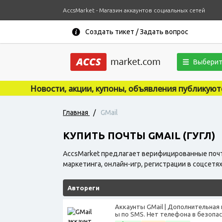
AccsMarket - Магазин аккаунтов социальных сетей
Создать тикет / Задать вопрос
Выберит
и, купоны, объявления публикуются на нашем новостном
Главная
/
GMail
КУПИТЬ ПОЧТЫ GMAIL (ГУГЛ)
AccsMarket предлагает верифицированные почты
маркетинга, онлайн-игр, регистрации в соцсетя
Автореги
Аккаунты GMail | Дополнительная 
ы по SMS. Нет телефона в безопас