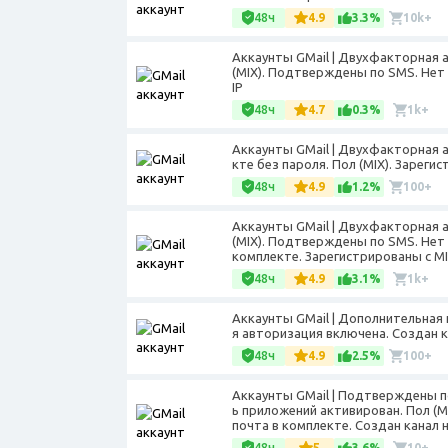
48ч
4.9
3.3%
10k+
Аккаунты GMail | Двухфакторная 
(MIX). Подтверждены по SMS. Нет
IP
48ч
4.7
0.3%
1k+
Аккаунты GMail | Двухфакторная 
кте без пароля. Пол (MIX). Зарегис
48ч
4.9
1.2%
100+
Аккаунты GMail | Двухфакторная 
(MIX). Подтверждены по SMS. Нет
комплекте. Зарегистрированы с MI
48ч
4.9
3.1%
1k+
Аккаунты GMail | Дополнительная 
я авторизация включена. Создан ка
48ч
4.9
2.5%
100+
Аккаунты GMail | Подтверждены п
ь приложений активирован. Пол (
почта в комплекте. Создан канал н
48ч
5
3.6%
10+