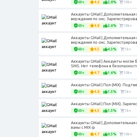
48ч
4.6
2.8%
10k+
Аккаунты GMail | Дополнительная 
верждения по смс. Зарегистрирован
48ч
4.8
2.6%
10k+
Аккаунты GMail | Дополнительная 
верждения по смс. Зарегистрирова
48ч
4.5
4.3%
1k+
Аккаунты GMail | Аккаунты могли
SMS. Нет телефона в безопасности 
48ч
4.7
1.6%
10k+
Аккаунты GMail | Пол (MIX). Подт
48ч
4.8
1.5%
1k+
Аккаунты GMail | Пол (МIX). Зареги
48ч
4.5
1.5%
1k+
Аккаунты GMail | Дополнительная 
ваны с MIX ip
48ч
4.7
0.5%
10k+