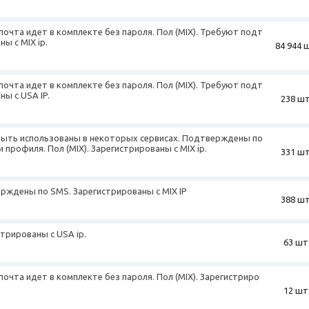
почта идет в комплекте без пароля. Пол (MIX). Требуют подт
ы с MIX ip.
84 944 
почта идет в комплекте без пароля. Пол (MIX). Требуют подт
ны с USA IP.
238 шт
 быть использованы в некоторых сервисах. Подтверждены по
профиля. Пол (MIX). Зарегистрированы с MIX ip.
331 шт
верждены по SMS. Зарегистрированы с MIX IP
388 шт
стрированы с USA ip.
63 шт
почта идет в комплекте без пароля. Пол (MIX). Зарегистриро
12 шт