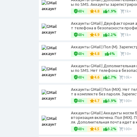
ы по SMS. Аккаунты зарегистриров
48ч
4.8
1.9%
1k+
Аккаунты GMail | Двухфакторная 
т телефона в безопасности профил
48ч
4.9
2.2%
1k+
Аккаунты GMail | Пол (М). Зарегист
48ч
4.8
4%
10+
Аккаунты GMail | Дополнительная 
ы по SMS. Нет телефона в безопас
48ч
4.6
2.7%
10k+
Аккаунты GMail | Пол (МIX). Нет 
т в комплекте без пароля. Зарегис
48ч
4.7
3.9%
100+
Аккаунты GMail | Аккаунты могли
вторизация включена. Пол (MIX).
ля. Дополнительная почта идет в 
48ч
4.5
3.2%
100+