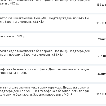
аны с MIX ip.
157 шт
авторизация включена. Пол (MIX). Подтверждены по SMS. Не
я. Зарегистрированы с MIX ip.
118 шт
рированы с MIX ip.
79 шт
почта идет в комплекте без пароля. Пол (MIX). Подтвержден
ности профиля. Зарегистрированы с MIX ip.
1 014 ш
телефона в безопасности профиля. Дополнительная почта иде
трированы с RU ip.
34 шт
 быть использованы в некоторых сервисах. Двухфакторная а
 Подтверждены по SMS. Нет телефона в безопасности профи
156 шт
комплекте без пароля. Зарегистрированы с MIX IP