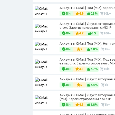
Аккаунты GMail | Пол (МIX). Зареги
48ч
4.9
0.3%
10k+
Аккаунты GMail | Двухфакторная 
о смс. Зарегистрированы с MIX IP
48ч
4.7
5%
100+
Аккаунты GMail | Пол (MIX). Нет т
48ч
5
2.8%
1k+
Аккаунты GMail | Пол (МIX). Подт
ез пароля. Зарегистрированы с MIX
48ч
4.5
2.7%
10k+
Аккаунты GMail | Двухфакторная а
48ч
5
2.4%
1k+
Аккаунты GMail | Двухфакторная 
(MIX). Зарегистрированы с MIX IP
48ч
4.5
1.8%
1k+
Аккаунты GMail | Дополнительная 