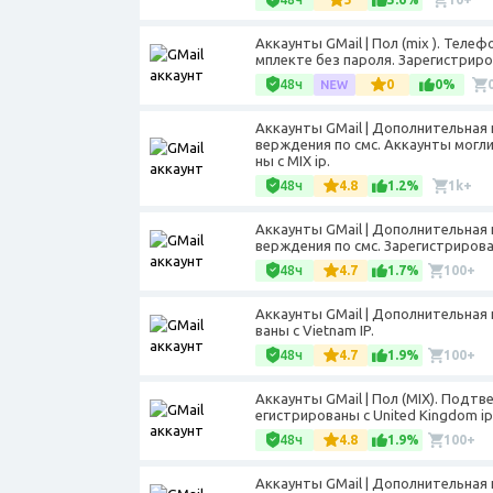
Аккаунты GMail | Пол (mix ). Теле
мплекте без пароля. Зарегистриров
48ч
0
0%
Аккаунты GMail | Дополнительная 
верждения по смс. Аккаунты могл
ны с MIX ip.
48ч
4.8
1.2%
1k+
Аккаунты GMail | Дополнительная 
верждения по смс. Зарегистрирован
48ч
4.7
1.7%
100+
Аккаунты GMail | Дополнительная 
ваны с Vietnam IP.
48ч
4.7
1.9%
100+
Аккаунты GMail | Пол (MIX). Подт
егистрированы с United Kingdom ip
48ч
4.8
1.9%
100+
Аккаунты GMail | Дополнительная 