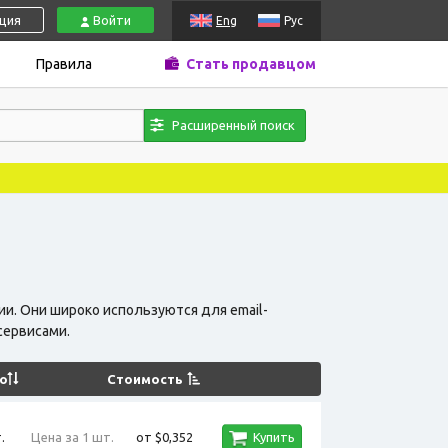
ация
Войти
Eng
Рус
Правила
Стать продавцом
Расширенный поиск
и. Они широко используются для email-
сервисами.
о
Стоимость
.
Цена за 1 шт.
от $0,352
Купить