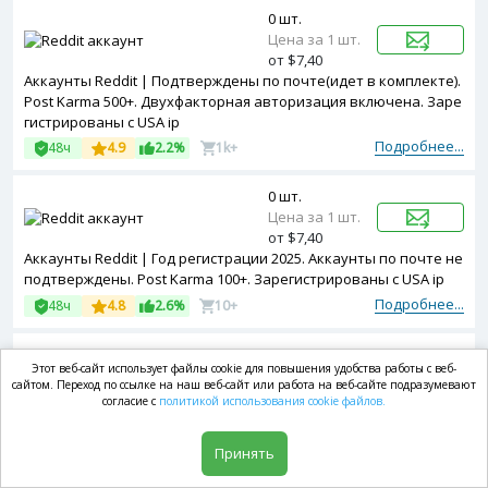
0 шт.
Цена за 1 шт.
от $7,40
Аккаунты Reddit | Подтверждены по почте(идет в комплекте).
Post Karma 500+. Двухфакторная авторизация включена. Заре
гистрированы с USA ip
Подробнее...
48ч
4.9
2.2%
1k+
0 шт.
Цена за 1 шт.
от $7,40
Аккаунты Reddit | Год регистрации 2025. Аккаунты по почте не
подтверждены. Post Karma 100+. Зарегистрированы с USA ip
Подробнее...
48ч
4.8
2.6%
10+
0 шт.
Этот веб-сайт использует файлы cookie для повышения удобства работы с веб-
Цена за 1 шт.
сайтом. Переход по ссылке на наш веб-сайт или работа на веб-сайте подразумевают
от $8,33
согласие с
политикой использования cookie файлов.
Аккаунты Reddit | Подтверждены по почте(идет в комплекте).
Comment Karma 50+. Зарегистрированы с EU ip
Принять
Подробнее...
48ч
4.9
2.4%
10+