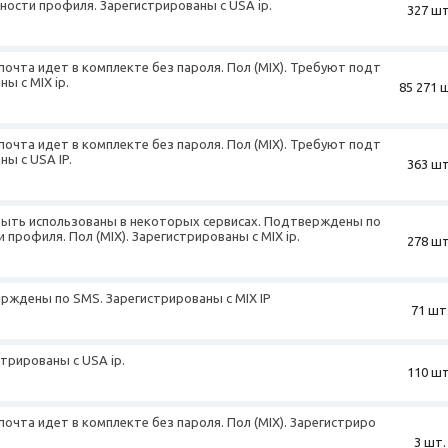
ности профиля. Зарегистрированы с USA ip.
327 шт
почта идет в комплекте без пароля. Пол (MIX). Требуют подт
ы с MIX ip.
85 271 
почта идет в комплекте без пароля. Пол (MIX). Требуют подт
ны с USA IP.
363 шт
 быть использованы в некоторых сервисах. Подтверждены по
профиля. Пол (MIX). Зарегистрированы с MIX ip.
278 шт
верждены по SMS. Зарегистрированы с MIX IP
71 шт
стрированы с USA ip.
110 шт
почта идет в комплекте без пароля. Пол (MIX). Зарегистриро
3 шт.