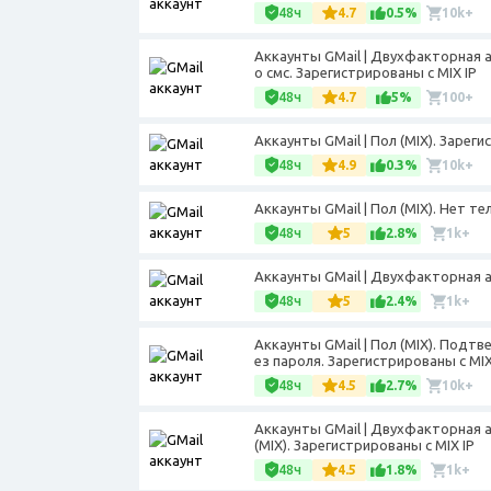
48ч
4.7
0.5%
10k+
Аккаунты GMail | Двухфакторная 
о смс. Зарегистрированы с MIX IP
48ч
4.7
5%
100+
Аккаунты GMail | Пол (МIX). Зареги
48ч
4.9
0.3%
10k+
Аккаунты GMail | Пол (MIX). Нет т
48ч
5
2.8%
1k+
Аккаунты GMail | Двухфакторная а
48ч
5
2.4%
1k+
Аккаунты GMail | Пол (МIX). Подт
ез пароля. Зарегистрированы с MIX
48ч
4.5
2.7%
10k+
Аккаунты GMail | Двухфакторная 
(MIX). Зарегистрированы с MIX IP
48ч
4.5
1.8%
1k+