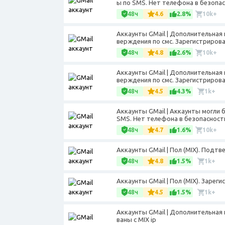
ы по SMS. Нет телефона в безопас
48ч
4.6
2.8%
10k+
Аккаунты GMail | Дополнительная 
верждения по смс. Зарегистрирован
48ч
4.8
2.6%
10k+
Аккаунты GMail | Дополнительная 
верждения по смс. Зарегистрирова
48ч
4.5
4.3%
1k+
Аккаунты GMail | Аккаунты могли
SMS. Нет телефона в безопасности 
48ч
4.7
1.6%
10k+
Аккаунты GMail | Пол (MIX). Подт
48ч
4.8
1.5%
1k+
Аккаунты GMail | Пол (МIX). Зареги
48ч
4.5
1.5%
1k+
Аккаунты GMail | Дополнительная 
ваны с MIX ip