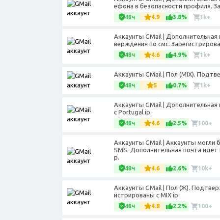
ефона в безопасности профиля. За
48ч
4.9
3.8%
1k+
Аккаунты GMail | Дополнительная 
верждения по смс. Зарегистрирова
48ч
4.6
4.9%
1k+
Аккаунты GMail | Пол (МIX). Подт
48ч
5
0.7%
1k+
Аккаунты GMail | Дополнительная 
с Portugal ip.
48ч
4.6
2.5%
100+
Аккаунты GMail | Аккаунты могли
SMS. Дополнительная почта идет в
p.
48ч
4.6
2.6%
10k+
Аккаунты GMail | Пол (Ж). Подтве
истрированы с MIX ip.
48ч
4.8
2.2%
100+