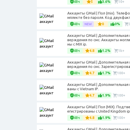
48ч
5
3.6%
10+
Аккаунты GMail | Пол (mix). Теле
мплекте без пароля. Код двухфакт
48ч
0
0%
Аккаунты GMail | Дополнительная 
верждения по смс. Аккаунты могл
ны с MIX ip.
48ч
4.8
1.2%
1k+
Аккаунты GMail | Дополнительная 
верждения по смс. Зарегистрирован
48ч
4.7
1.7%
100+
Аккаунты GMail | Дополнительная 
ваны с Vietnam IP.
48ч
4.7
1.9%
100+
Аккаунты GMail | Пол (MIX). Подт
егистрированы с United Kingdom ip
48ч
4.8
1.9%
100+
Аккаунты GMail | Дополнительная 