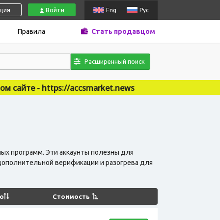
ация
Войти
Eng
Рус
Правила
Стать продавцом
Расширенный поиск
//accsmarket.news
ных программ. Эти аккаунты полезны для
 дополнительной верификации и разогрева для
о
Стоимость