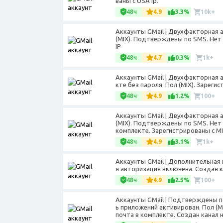
ваны с USA ip.
48ч
4.9
3.3%
10k+
Аккаунты GMail | Двухфакторная 
(MIX). Подтверждены по SMS. Нет
IP
48ч
4.7
0.3%
1k+
Аккаунты GMail | Двухфакторная 
кте без пароля. Пол (MIX). Зарегис
48ч
4.9
1.2%
100+
Аккаунты GMail | Двухфакторная 
(MIX). Подтверждены по SMS. Нет
комплекте. Зарегистрированы с MI
48ч
4.9
3.1%
1k+
Аккаунты GMail | Дополнительная 
я авторизация включена. Создан ка
48ч
4.9
2.5%
100+
Аккаунты GMail | Подтверждены п
ь приложений активирован. Пол (
почта в комплекте. Создан канал н