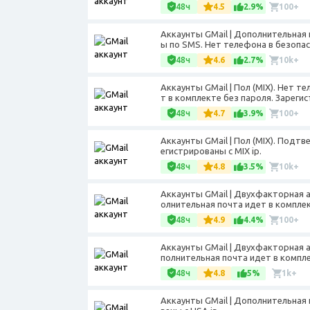
48ч
4.5
2.9%
100+
Аккаунты GMail | Дополнительная 
ы по SMS. Нет телефона в безопас
48ч
4.6
2.7%
10k+
Аккаунты GMail | Пол (МIX). Нет 
т в комплекте без пароля. Зарегис
48ч
4.7
3.9%
100+
Аккаунты GMail | Пол (MIX). Подт
егистрированы с MIX ip.
48ч
4.8
3.5%
10k+
Аккаунты GMail | Двухфакторная 
олнительная почта идет в комплект
48ч
4.9
4.4%
100+
Аккаунты GMail | Двухфакторная 
полнительная почта идет в компле
48ч
4.8
5%
1k+
Аккаунты GMail | Дополнительная 