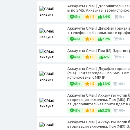
Аккаунты GMail | Дополнительная 
ы по SMS. Аккаунты зарегистриров
48ч
4.8
1.9%
1k+
Аккаунты GMail | Двухфакторная 
т телефона в безопасности профил
48ч
4.9
2.2%
1k+
Аккаунты GMail | Пол (М). Зарегист
48ч
4.8
4%
10+
Аккаунты GMail | Двухфакторная 
(MIX). Подтверждены по SMS. Нет
истрированы с MIX IP
48ч
4.5
4.3%
100+
Аккаунты GMail | Аккаунты могли
вторизация включена. Пол (MIX).
ля. Дополнительная почта идет в 
48ч
4.5
3.2%
100+
Аккаунты GMail | Аккаунты могли
вторизация включена. Пол (MIX). З