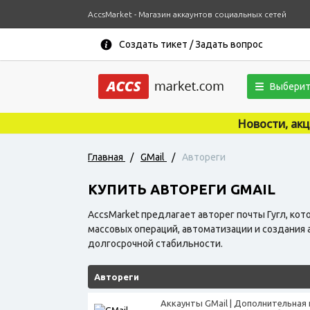
AccsMarket - Магазин аккаунтов социальных сетей
Создать тикет / Задать вопрос
Выберит
Новости, акции, купоны, объя
Главная
/
GMail
/
Автореги
КУПИТЬ АВТОРЕГИ GMAIL
AccsMarket предлагает авторег почты Гугл, к
массовых операций, автоматизации и создания
долгосрочной стабильности.
Автореги
Аккаунты GMail | Дополнительная 