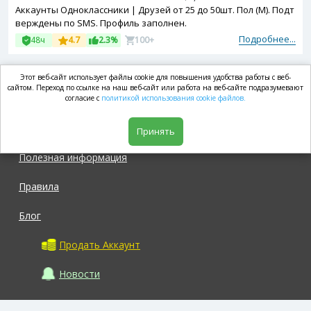
Аккаунты Одноклассники | Друзей от 25 до 50шт. Пол (М). Подт
верждены по SMS. Профиль заполнен.
Подробнее...
48ч
4.7
2.3%
100+
Этот веб-сайт использует файлы cookie для повышения удобства работы с веб-
market.com
сайтом. Переход по ссылке на наш веб-сайт или работа на веб-сайте подразумевают
согласие с
политикой использования cookie файлов.
Магазин
Принять
Полезная информация
Правила
Блог
Продать Аккаунт
Новости