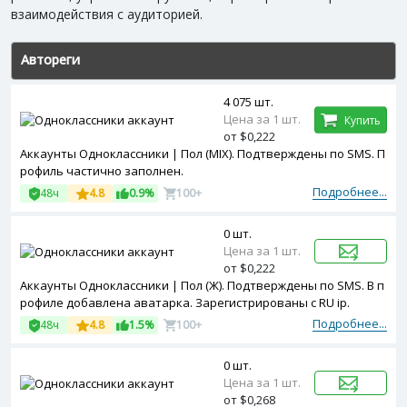
взаимодействия с аудиторией.
Автореги
4 075 шт.
Цена за 1 шт.
Купить
от $0,222
Аккаунты Одноклассники | Пол (MIX). Подтверждены по SMS. П
рофиль частично заполнен.
Подробнее...
48ч
4.8
0.9%
100+
0 шт.
Цена за 1 шт.
от $0,222
Аккаунты Одноклассники | Пол (Ж). Подтверждены по SMS. В п
рофиле добавлена аватарка. Зарегистрированы с RU ip.
Подробнее...
48ч
4.8
1.5%
100+
0 шт.
Цена за 1 шт.
от $0,268