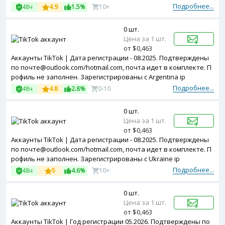
аны с Turkey ip
Подробнее...
48ч
4.9
1.5%
10+
0 шт.
Цена за 1 шт.
от $0,463
Аккаунты TikTok | Дата регистрации - 08.2025. Подтверждены
по почте@outlook.com/hotmail.com, почта идет в комплекте. П
рофиль не заполнен. Зарегистрированы с Argentina ip
Подробнее...
48ч
4.8
2.8%
0-10
0 шт.
Цена за 1 шт.
от $0,463
Аккаунты TikTok | Дата регистрации - 08.2025. Подтверждены
по почте@outlook.com/hotmail.com, почта идет в комплекте. П
рофиль не заполнен. Зарегистрированы с Ukraine ip
Подробнее...
48ч
5
4.6%
10+
0 шт.
Цена за 1 шт.
от $0,463
Аккаунты TikTok | Год регистрации 05.2026. Подтверждены по