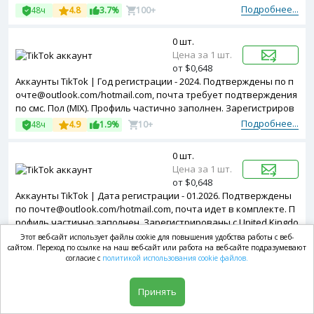
Подробнее...
48ч
4.8
3.7%
100+
0 шт.
Цена за 1 шт.
от $0,648
Аккаунты TikTok | Год регистрации - 2024. Подтверждены по п
очте@outlook.com/hotmail.com, почта требует подтверждения
по смс. Пол (MIX). Профиль частично заполнен. Зарегистриров
аны с Canada ip
Подробнее...
48ч
4.9
1.9%
10+
0 шт.
Цена за 1 шт.
от $0,648
Аккаунты TikTok | Дата регистрации - 01.2026. Подтверждены
по почте@outlook.com/hotmail.com, почта идет в комплекте. П
рофиль частично заполнен. Зарегистрированы с United Kingdo
m ip
Подробнее...
Этот веб-сайт использует файлы cookie для повышения удобства работы с веб-
48ч
4.7
2%
10+
сайтом. Переход по ссылке на наш веб-сайт или работа на веб-сайте подразумевают
согласие с
политикой использования cookie файлов.
0 шт.
Цена за 1 шт.
Принять
от $0,648
Аккаунты TikTok | Дата регистрации - 01.2026. Подтверждены