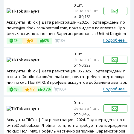
0 шт.
Цена за 1 шт.
от $0,185
Аккаунты TikTok | Дата регистрации - 2025. Подтверждены по
почте@outlook.com/hotmail.com, почта идет в комплекте. Про
филь частично заполнен. Зарегистрированы с United Kingdom
ip
Подробнее...
48ч
5
0%
10+
0 шт.
Цена за 1 шт.
от $0,333
Аккаунты TikTok | Дата регистрации 06.2025. Подтверждены п
о почте@outlook.com/hotmail.com, почта требует подтвержде
ния по смс. Пол (MIX). В профиль аккаунтов добавлена аватарк
а. Зарегистрированы с Vietnam ip
Подробнее...
48ч
4.7
0.7%
100+
0 шт.
Цена за 1 шт.
от $0,463
Аккаунты TikTok | Год регистрации - 2024. Подтверждены по п
очте@outlook.com/hotmail.com, почта требует подтверждения
по смс. Пол (MIX). Профиль частично заполнен. Зарегистриров