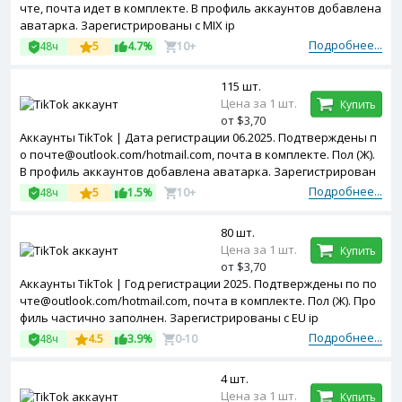
чте, почта идет в комплекте. В профиль аккаунтов добавлена
аватарка. Зарегистрированы с MIX ip
Подробнее...
48ч
5
4.7%
10+
115 шт.
Цена за 1 шт.
Купить
от $3,70
Аккаунты TikTok | Дата регистрации 06.2025. Подтверждены п
о почте@outlook.com/hotmail.com, почта в комплекте. Пол (Ж).
В профиль аккаунтов добавлена аватарка. Зарегистрирован
ы с United Kingdom ip
Подробнее...
48ч
5
1.5%
10+
80 шт.
Цена за 1 шт.
Купить
от $3,70
Аккаунты TikTok | Год регистрации 2025. Подтверждены по по
чте@outlook.com/hotmail.com, почта в комплекте. Пол (Ж). Про
филь частично заполнен. Зарегистрированы с EU ip
Подробнее...
48ч
4.5
3.9%
0-10
4 шт.
Цена за 1 шт.
Купить