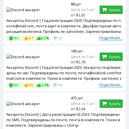
88 шт.
Цена за 1 шт.
Купить
от $2,65
Аккаунты Discord | Год регистрации 2020. Подтверждены по п
очте@mail.com, почта идет в комплекте. Двухфакторная авто
ризация включена. Профиль не заполнен. Зарегистрированы
с MIX ip.
Подробнее...
48ч
4.7
0.2%
1k+
180 шт.
Цена за 1 шт.
Купить
от $2,78
Аккаунты Discord | Год регистрации 2023. Аккаунты подтверж
дены по смс. Подтверждены по почте, почта@outlook.com/hot
mail.com в комплекте. Токен в комплекте. Профиль частично з
аполнен. Зарегистрированы с MIX ip.
Подробнее...
48ч
4.5
2.3%
10+
472 шт.
Цена за 1 шт.
Купить
от $2,94
Аккаунты Discord | Дата регистрации 02.2023. Подтверждены
по SMS. Подтверждены по почте, почта в комплекте. Токен в
комплекте. Зарегистрированы с USA ip.