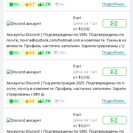
nited Kingdom ip.
Подробнее...
48ч
4.7
2.2%
1k+
0 шт.
Цена за 1 шт.
от $0,592
Аккаунты Discord | Подтверждены по SMS. Подтверждены по
почте, почта@outlook.com/hotmail.com в комплекте. Токен в ко
мплекте. Профиль частично заполнен. Зарегистрированы с U
SA ip
Подробнее...
48ч
4.6
1.2%
100+
0 шт.
Цена за 1 шт.
от $0,592
Аккаунты Discord | Год регистрации 2025. Подтверждены по п
очте, почта в комплекте. Профиль частично заполнен. Зареги
стрированы с MIX ip.
Подробнее...
48ч
4.6
2.3%
10+
0 шт.
Цена за 1 шт.
от $0,611
Аккаунты Discord | Подтверждены по SMS. Подтверждены по