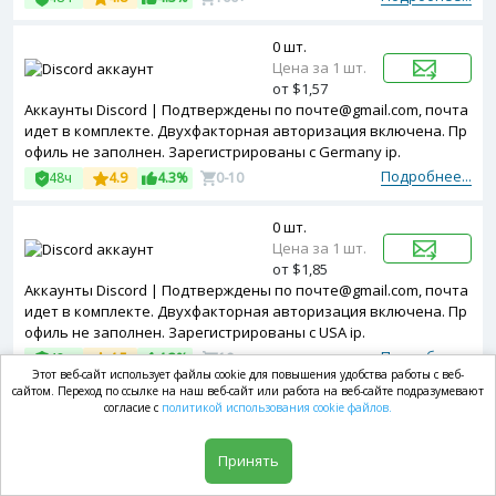
0 шт.
Цена за 1 шт.
от $1,57
Аккаунты Discord | Подтверждены по почте@gmail.com, почта
идет в комплекте. Двухфакторная авторизация включена. Пр
офиль не заполнен. Зарегистрированы с Germany ip.
Подробнее...
48ч
4.9
4.3%
0-10
0 шт.
Цена за 1 шт.
от $1,85
Аккаунты Discord | Подтверждены по почте@gmail.com, почта
идет в комплекте. Двухфакторная авторизация включена. Пр
офиль не заполнен. Зарегистрированы с USA ip.
Подробнее...
48ч
4.5
4.3%
10+
Этот веб-сайт использует файлы cookie для повышения удобства работы с веб-
сайтом. Переход по ссылке на наш веб-сайт или работа на веб-сайте подразумевают
0 шт.
согласие с
политикой использования cookie файлов.
Цена за 1 шт.
от $1,85
Принять
Аккаунты Discord | Подтверждены по почте@gmail.com, почта
идет в комплекте. Двухфакторная авторизация включена. Пр