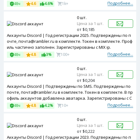
Подробнее...
48ч
4.6
4.6%
1k+
0 шт.
Цена за 1 шт.
от $0,185
Аккаунты Discord | Год регистрации 2025. Подтверждены по п
очте, почта@rambler.ru в комплекте. Токен в комплекте. Проф
иль частично заполнен. Зарегистрированы с MIX ip.
Подробнее...
48ч
4.8
3%
100+
0 шт.
Цена за 1 шт.
от $0,204
Аккаунты Discord | Подтверждены по SMS. Подтверждены по
почте, почта@rambler.ru в комплекте. Токен в комплекте. В пр
офиль аккаунтов добавлена аватарка. Зарегистрированы с C
olombia ip.
Подробнее...
48ч
4.8
4.2%
10+
0 шт.
Цена за 1 шт.
от $0,222
Аккаунты Discord | Год регистрации 2023. Подтверждены по п