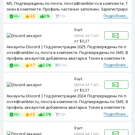
MS. Подтверждены по почте, почта@rambler.ru в комплекте. Т
окен в комплекте. Профиль частично заполнен. Зарегистриро
ваны с MIX ip.
Подробнее...
48ч
4.8
5%
10+
0 шт.
Цена за 1 шт.
от $0,37
Аккаунты Discord | Год регистрации 2025. Подтверждены по п
очте@rambler.ru, почта в комплекте. Подтверждены по SMS. В
профиль аккаунтов добавлена аватарка. Токен в комплекте.
Зарегистрированы с MIX ip.
Подробнее...
48ч
4.7
3.5%
0-10
0 шт.
Цена за 1 шт.
от $0,37
Аккаунты Discord | Год регистрации 2024. Подтверждены по п
очте@rambler.ru, почта в комплекте. Подтверждены по SMS. В
профиль аккаунтов добавлена аватарка. Токен в комплекте.
Зарегистрированы с MIX ip.
Подробнее...
48ч
4.8
3.5%
10+
0 шт.
Цена за 1 шт.