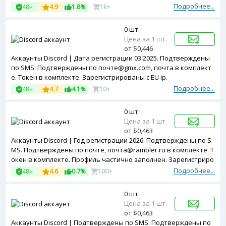
U ip.
Подробнее...
48ч
4.9
1.8%
1k+
0 шт.
Цена за 1 шт.
от $0,446
Аккаунты Discord | Дата регистрации 03.2025. Подтверждены
по SMS. Подтверждены по почте@gmx.com, почта в комплект
е. Токен в комплекте. Зарегистрированы с EU ip.
Подробнее...
48ч
4.7
4.1%
10+
0 шт.
Цена за 1 шт.
от $0,463
Аккаунты Discord | Год регистрации 2026. Подтверждены по S
MS. Подтверждены по почте, почта@rambler.ru в комплекте. Т
окен в комплекте. Профиль частично заполнен. Зарегистриро
ваны с MIX ip.
Подробнее...
48ч
4.6
0.7%
100+
0 шт.
Цена за 1 шт.
от $0,463
Аккаунты Discord | Подтверждены по SMS. Подтверждены по