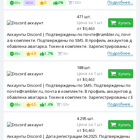
Подробнее...
48ч
0
0%
100+
471 шт.
Цена за 1 шт.
Купить
от $0,463
Аккаунты Discord | Подтверждены по почте@rambler.ru, почт
а в комплекте. Подтверждены по SMS. В профиль аккаунтов д
обавлена аватарка. Токен в комплекте. Зарегистрированы с
MIX ip.
Подробнее...
48ч
4.9
1.7%
1k+
188 шт.
Цена за 1 шт.
Купить
от $0,463
Аккаунты Discord | Подтверждены по SMS. Подтверждены по
почте@rambler.ru, почта в комплекте. В профиль аккаунтов д
обавлена аватарка. Токен в комплекте. Зарегистрированы с E
U ip.
Подробнее...
48ч
4.5
1.4%
100+
4 295 шт.
Цена за 1 шт.
Купить
от $0,463
Аккаунты Discord | Дата регистрации 04.2025. Подтверждены