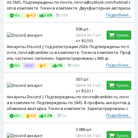
по SMS. Подтверждены по почте, почта@outlook.com/hotmail.c
om в комплекте. Токен в комплекте. Двухфакторная авториза
ция включена. Профиль частично заполнен. Зарегистрирован
Подробнее...
48ч
4.9
3.8%
100+
ы с MIX ip.
508 шт.
Цена за 1 шт.
Купить
от $0,555
Аккаунты Discord | Год регистрации 2026. Подтверждены по п
очте, почта@rambler.ru в комплекте. Токен в комплекте. Проф
иль частично заполнен. Зарегистрированы с MIX ip.
Подробнее...
48ч
0
0%
100+
307 шт.
Цена за 1 шт.
Купить
от $0,611
Аккаунты Discord | Подтверждены по почте@rambler.ru, почт
а в комплекте. Подтверждены по SMS. В профиль аккаунтов д
обавлена аватарка. Токен в комплекте. Зарегистрированы с
USA ip.
Подробнее...
48ч
4.6
4.2%
1k+
3 086 шт.
Цена за 1 шт.
Купить