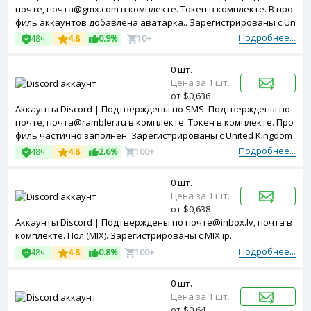
почте, почта@gmx.com в комплекте. Токен в комплекте. В про
филь аккаунтов добавлена аватарка.. Зарегистрированы с Un
ited Kingdom ip.
Подробнее...
48ч
4.8
0.9%
10+
0 шт.
Цена за 1 шт.
от $0,636
Аккаунты Discord | Подтверждены по SMS. Подтверждены по
почте, почта@rambler.ru в комплекте. Токен в комплекте. Про
филь частично заполнен. Зарегистрированы с United Kingdom
ip
Подробнее...
48ч
4.8
2.6%
100+
0 шт.
Цена за 1 шт.
от $0,638
Аккаунты Discord | Подтверждены по почте@inbox.lv, почта в
комплекте. Пол (MIX). Зарегистрированы с MIX ip.
Подробнее...
48ч
4.8
0.8%
100+
0 шт.
Цена за 1 шт.
от $0,64