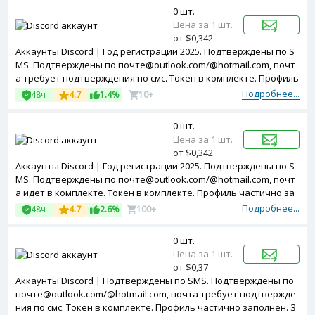
0 шт.
Цена за 1 шт.
от $0,342
Аккаунты Discord | Год регистрации 2025. Подтверждены по S
MS. Подтверждены по почте@outlook.com/@hotmail.com, почт
а требует подтверждения по смс. Токен в комплекте. Профиль
частично заполнен. Зарегистрированы с MIX ip.
Подробнее...
48ч
4.7
1.4%
10+
0 шт.
Цена за 1 шт.
от $0,342
Аккаунты Discord | Год регистрации 2025. Подтверждены по S
MS. Подтверждены по почте@outlook.com/@hotmail.com, почт
а идет в комплекте. Токен в комплекте. Профиль частично за
полнен. Зарегистрированы с MIX ip.
Подробнее...
48ч
4.7
2.6%
100+
0 шт.
Цена за 1 шт.
от $0,37
Аккаунты Discord | Подтверждены по SMS. Подтверждены по
почте@outlook.com/@hotmail.com, почта требует подтвержде
ния по смс. Токен в комплекте. Профиль частично заполнен. З