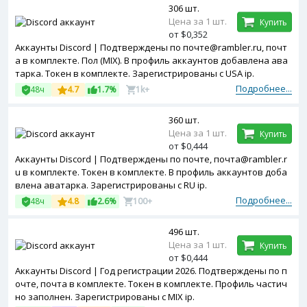
306 шт.
Цена за 1 шт.
Купить
от $0,352
Аккаунты Discord | Подтверждены по почте@rambler.ru, почт
а в комплекте. Пол (MIX). В профиль аккаунтов добавлена ава
тарка. Токен в комплекте. Зарегистрированы с USA ip.
Подробнее...
48ч
4.7
1.7%
1k+
360 шт.
Цена за 1 шт.
Купить
от $0,444
Аккаунты Discord | Подтверждены по почте, почта@rambler.r
u в комплекте. Токен в комплекте. В профиль аккаунтов доба
влена аватарка. Зарегистрированы с RU ip.
Подробнее...
48ч
4.8
2.6%
100+
496 шт.
Цена за 1 шт.
Купить
от $0,444
Аккаунты Discord | Год регистрации 2026. Подтверждены по п
очте, почта в комплекте. Токен в комплекте. Профиль частич
но заполнен. Зарегистрированы с MIX ip.