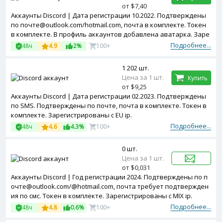
от $7,40
Аккаунты Discord | Дата регистрации 10.2022. Подтверждены
по почте@outlook.com/hotmail.com, почта в комплекте. Токен
в комплекте. В профиль аккаунтов добавлена аватарка. Заре
гистрированы с MIX ip.
Подробнее...
48ч
4.9
2%
100+
1 202 шт.
Цена за 1 шт.
Купить
от $9,25
Аккаунты Discord | Дата регистрации 02.2023. Подтверждены
по SMS. Подтверждены по почте, почта в комплекте. Токен в
комплекте. Зарегистрированы с EU ip.
Подробнее...
48ч
4.6
4.3%
100+
0 шт.
Цена за 1 шт.
от $0,031
Аккаунты Discord | Год регистрации 2024. Подтверждены по п
очте@outlook.com/@hotmail.com, почта требует подтвержден
ия по смс. Токен в комплекте. Зарегистрированы с MIX ip.
Подробнее...
48ч
4.8
0.6%
100+