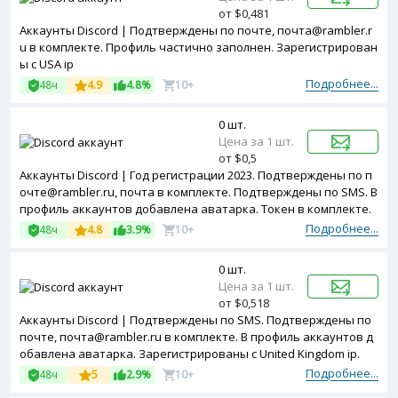
от $0,481
Аккаунты Discord | Подтверждены по почте, почта@rambler.r
u в комплекте. Профиль частично заполнен. Зарегистрирован
ы с USA ip
Подробнее...
48ч
4.9
4.8%
10+
0 шт.
Цена за 1 шт.
от $0,5
Аккаунты Discord | Год регистрации 2023. Подтверждены по п
очте@rambler.ru, почта в комплекте. Подтверждены по SMS. В
профиль аккаунтов добавлена аватарка. Токен в комплекте.
Зарегистрированы с MIX ip.
Подробнее...
48ч
4.8
3.9%
10+
0 шт.
Цена за 1 шт.
от $0,518
Аккаунты Discord | Подтверждены по SMS. Подтверждены по
почте, почта@rambler.ru в комплекте. В профиль аккаунтов д
обавлена аватарка. Зарегистрированы с United Kingdom ip.
Подробнее...
48ч
5
2.9%
10+