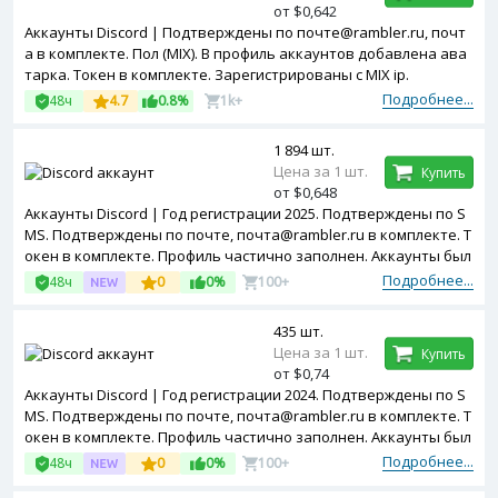
от $0,642
Аккаунты Discord | Подтверждены по почте@rambler.ru, почт
а в комплекте. Пол (MIX). В профиль аккаунтов добавлена ава
тарка. Токен в комплекте. Зарегистрированы с MIX ip.
Подробнее...
48ч
4.7
0.8%
1k+
1 894 шт.
Цена за 1 шт.
Купить
от $0,648
Аккаунты Discord | Год регистрации 2025. Подтверждены по S
MS. Подтверждены по почте, почта@rambler.ru в комплекте. Т
окен в комплекте. Профиль частично заполнен. Аккаунты был
и были использованы ранее. Зарегистрированы с MIX ip.
Подробнее...
48ч
0
0%
100+
435 шт.
Цена за 1 шт.
Купить
от $0,74
Аккаунты Discord | Год регистрации 2024. Подтверждены по S
MS. Подтверждены по почте, почта@rambler.ru в комплекте. Т
окен в комплекте. Профиль частично заполнен. Аккаунты был
и были использованы ранее. Зарегистрированы с MIX ip.
Подробнее...
48ч
0
0%
100+