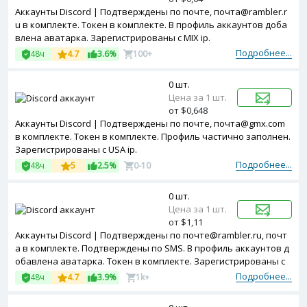
Аккаунты Discord | Подтверждены по почте, почта@rambler.r
u в комплекте. Токен в комплекте. В профиль аккаунтов доба
влена аватарка. Зарегистрированы с MIX ip.
Подробнее...
48ч
4.7
3.6%
100+
0 шт.
Цена за 1 шт.
от $0,648
Аккаунты Discord | Подтверждены по почте, почта@gmx.com
в комплекте. Токен в комплекте. Профиль частично заполнен.
Зарегистрированы с USA ip.
Подробнее...
48ч
5
2.5%
0-10
0 шт.
Цена за 1 шт.
от $1,11
Аккаунты Discord | Подтверждены по почте@rambler.ru, почт
а в комплекте. Подтверждены по SMS. В профиль аккаунтов д
обавлена аватарка. Токен в комплекте. Зарегистрированы с
RU ip.
Подробнее...
48ч
4.7
3.9%
1k+