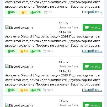
очте@mail.com, почта идет в комплекте. Двухфакторная авто
ризация включена. Профиль не заполнен. Зарегистрированы
с MIX ip.
Подробнее...
48ч
5
4.9%
10+
47 шт.
Цена за 1 шт.
Купить
от $2,04
Аккаунты Discord | Год регистрации 2024. Подтверждены по п
очте@mail.com, почта идет в комплекте. Двухфакторная авто
ризация включена. Профиль не заполнен. Зарегистрированы
с MIX ip.
Подробнее...
48ч
4.8
2.1%
100+
63 шт.
Цена за 1 шт.
Купить
от $2,13
Аккаунты Discord | Год регистрации 2023. Подтверждены по п
очте@mail.com, почта идет в комплекте. Двухфакторная авто
ризация включена. Профиль не заполнен. Зарегистрированы
с MIX ip.
Подробнее...
48ч
4.6
4.7%
100+
16 шт.
Цена за 1 шт.
Купить