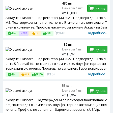
480 шт.
Цена за 1 шт.
Купить
от $0,888
Аккаунты Discord | Год регистрации 2023. Подтверждены по S
MS. Подтверждены по почте, почта@rambler.ru в комплекте. Т
окен в комплекте. Профиль частично заполнен. Аккаунты был
и были использованы ранее. Зарегистрированы с MIX ip.
Подробнее...
48ч
0
0%
0-10
135 шт.
Цена за 1 шт.
Купить
от $0,925
Аккаунты Discord | Год регистрации 2022. Подтверждены по п
очте@firstmail.ltd, почта идет в комплекте. Двухфакторная ав
торизация включена. Профиль не заполнен. Зарегистрирован
ы с MIX ip.
Подробнее...
48ч
4.7
0.9%
10+
53 шт.
Цена за 1 шт.
Купить
от $0,962
Аккаунты Discord | Подтверждены по почте@outlook/hotmail.c
om, почта идет в комплекте. Двухфакторная авторизация вкл
ючена. Профиль не заполнен. Зарегистрированы с USA ip.