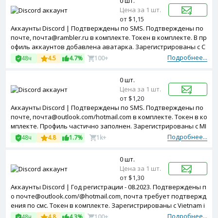
0 шт.
Цена за 1 шт.
от $1,15
Аккаунты Discord | Подтверждены по SMS. Подтверждены по
почте, почта@rambler.ru в комплекте. Токен в комплекте. В пр
офиль аккаунтов добавлена аватарка. Зарегистрированы с C
anada ip.
Подробнее...
48ч
4.5
4.7%
100+
0 шт.
Цена за 1 шт.
от $1,20
Аккаунты Discord | Подтверждены по SMS. Подтверждены по
почте, почта@outlook.com/hotmail.com в комплекте. Токен в ко
мплекте. Профиль частично заполнен. Зарегистрированы с MI
X ip
Подробнее...
48ч
4.8
1.7%
1k+
0 шт.
Цена за 1 шт.
от $1,30
Аккаунты Discord | Год регистрации - 08.2023. Подтверждены п
о почте@outlook.com/@hotmail.com, почта требует подтвержд
ения по смс. Токен в комплекте. Зарегистрированы с Vietnam i
p.
Подробнее...
48ч
4.8
4.3%
100+