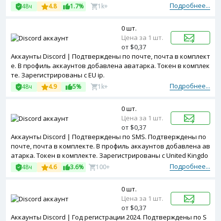
арегистрированы с MIX ip.
Подробнее...
48ч
4.8
1.7%
1k+
0 шт.
Цена за 1 шт.
от $0,37
Аккаунты Discord | Подтверждены по почте, почта в комплект
е. В профиль аккаунтов добавлена аватарка. Токен в комплек
те. Зарегистрированы с EU ip.
Подробнее...
48ч
4.9
5%
1k+
0 шт.
Цена за 1 шт.
от $0,37
Аккаунты Discord | Подтверждены по SMS. Подтверждены по
почте, почта в комплекте. В профиль аккаунтов добавлена ав
атарка. Токен в комплекте. Зарегистрированы с United Kingdo
m ip.
Подробнее...
48ч
4.6
3.6%
100+
0 шт.
Цена за 1 шт.
от $0,37
Аккаунты Discord | Год регистрации 2024. Подтверждены по S