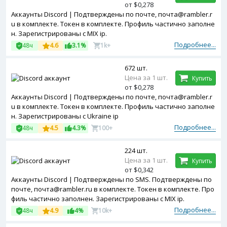
от $0,278
Аккаунты Discord | Подтверждены по почте, почта@rambler.r
u в комплекте. Токен в комплекте. Профиль частично заполне
н. Зарегистрированы с MIX ip.
Подробнее...
48ч
4.6
3.1%
1k+
672 шт.
Цена за 1 шт.
Купить
от $0,278
Аккаунты Discord | Подтверждены по почте, почта@rambler.r
u в комплекте. Токен в комплекте. Профиль частично заполне
н. Зарегистрированы с Ukraine ip
Подробнее...
48ч
4.5
4.3%
100+
224 шт.
Цена за 1 шт.
Купить
от $0,342
Аккаунты Discord | Подтверждены по SMS. Подтверждены по
почте, почта@rambler.ru в комплекте. Токен в комплекте. Про
филь частично заполнен. Зарегистрированы с MIX ip.
Подробнее...
48ч
4.9
4%
10k+