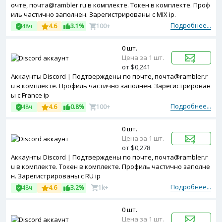
очте, почта@rambler.ru в комплекте. Токен в комплекте. Проф
иль частично заполнен. Зарегистрированы с MIX ip.
Подробнее...
48ч
4.6
3.1%
100+
0 шт.
Цена за 1 шт.
от $0,241
Аккаунты Discord | Подтверждены по почте, почта@rambler.r
u в комплекте. Профиль частично заполнен. Зарегистрирован
ы с France ip
Подробнее...
48ч
4.6
0.8%
100+
0 шт.
Цена за 1 шт.
от $0,278
Аккаунты Discord | Подтверждены по почте, почта@rambler.r
u в комплекте. Токен в комплекте. Профиль частично заполне
н. Зарегистрированы с RU ip
Подробнее...
48ч
4.6
3.2%
1k+
0 шт.
Цена за 1 шт.