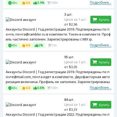
Подробнее...
48ч
4.6
3.9%
100+
3 шт.
Цена за 1 шт.
Купить
от $2,96
Аккаунты Discord | Год регистрации 2019. Подтверждены по п
очте, почта@rambler.ru в комплекте. Токен в комплекте. Проф
иль частично заполнен. Зарегистрированы с MIX ip.
Подробнее...
48ч
4.6
2%
10+
95 шт.
Цена за 1 шт.
Купить
от $3,05
Аккаунты Discord | Год регистрации 2019. Подтверждены по п
очте@mail.com, почта идет в комплекте. Двухфакторная авто
ризация включена. Профиль не заполнен. Зарегистрированы
с MIX ip.
Подробнее...
48ч
4.6
0.8%
100+
84 шт.
Цена за 1 шт.
Купить
от $3,33
Аккаунты Discord | Год регистрации 2022. Подтверждены по п