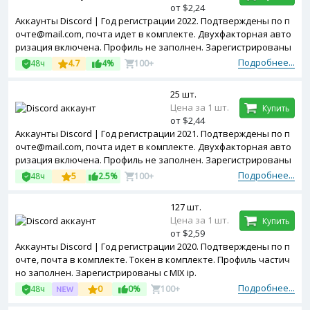
от $2,24
Аккаунты Discord | Год регистрации 2022. Подтверждены по п
очте@mail.com, почта идет в комплекте. Двухфакторная авто
ризация включена. Профиль не заполнен. Зарегистрированы
с MIX ip.
Подробнее...
48ч
4.7
4%
100+
25 шт.
Цена за 1 шт.
Купить
от $2,44
Аккаунты Discord | Год регистрации 2021. Подтверждены по п
очте@mail.com, почта идет в комплекте. Двухфакторная авто
ризация включена. Профиль не заполнен. Зарегистрированы
с MIX ip.
Подробнее...
48ч
5
2.5%
100+
127 шт.
Цена за 1 шт.
Купить
от $2,59
Аккаунты Discord | Год регистрации 2020. Подтверждены по п
очте, почта в комплекте. Токен в комплекте. Профиль частич
но заполнен. Зарегистрированы с MIX ip.
Подробнее...
48ч
0
0%
100+