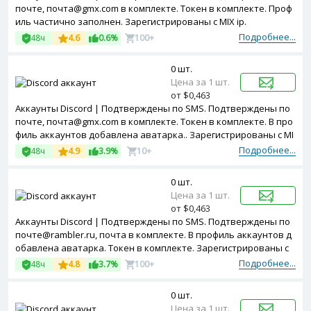
почте, почта@gmx.com в комплекте. Токен в комплекте. Проф
иль частично заполнен. Зарегистрированы с MIX ip.
Подробнее...
48ч
4.6
0.6%
100+
0 шт.
Цена за 1 шт.
от $0,463
Аккаунты Discord | Подтверждены по SMS. Подтверждены по
почте, почта@gmx.com в комплекте. Токен в комплекте. В про
филь аккаунтов добавлена аватарка.. Зарегистрированы с MI
X ip.
Подробнее...
48ч
4.9
3.9%
10+
0 шт.
Цена за 1 шт.
от $0,463
Аккаунты Discord | Подтверждены по SMS. Подтверждены по
почте@rambler.ru, почта в комплекте. В профиль аккаунтов д
обавлена аватарка. Токен в комплекте. Зарегистрированы с
MIX ip.
Подробнее...
48ч
4.8
3.7%
100+
0 шт.
Цена за 1 шт.