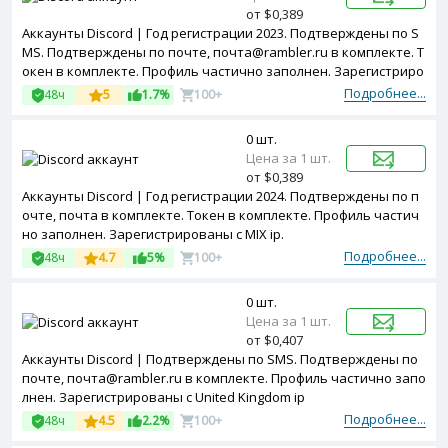
от $0,389
Аккаунты Discord | Год регистрации 2023. Подтверждены по S
MS. Подтверждены по почте, почта@rambler.ru в комплекте. Т
окен в комплекте. Профиль частично заполнен. Зарегистриро
ваны с MIX ip.
Подробнее...
48ч
5
1.7%
100+
0 шт.
Цена за 1 шт.
от $0,389
Аккаунты Discord | Год регистрации 2024. Подтверждены по п
очте, почта в комплекте. Токен в комплекте. Профиль частич
но заполнен. Зарегистрированы с MIX ip.
Подробнее...
48ч
4.7
5%
100+
0 шт.
Цена за 1 шт.
от $0,407
Аккаунты Discord | Подтверждены по SMS. Подтверждены по
почте, почта@rambler.ru в комплекте. Профиль частично запо
лнен. Зарегистрированы с United Kingdom ip
Подробнее...
48ч
4.5
2.2%
100+