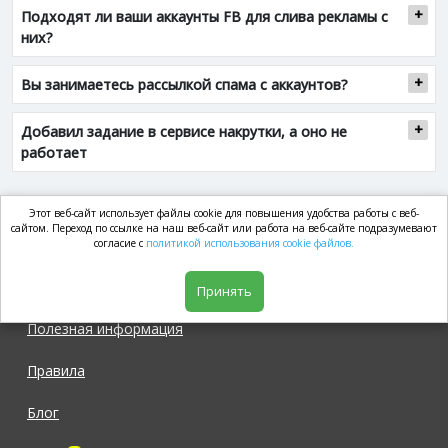
Подходят ли ваши аккаунты FB для слива рекламы с
них?
Вы занимаетесь рассылкой спама с аккаунтов?
Добавил задание в сервисе накрутки, а оно не
работает
Этот веб-сайт использует файлы cookie для повышения удобства работы с веб-
market.com
сайтом. Переход по ссылке на наш веб-сайт или работа на веб-сайте подразумевают
согласие с
политикой использования cookie файлов.
Магазин
Принять
Полезная информация
Правила
Блог