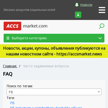
Новости
Магазин аккаунтов социальных сетей
Войти
Выберите категорию
Новости, акции, купоны, объявления публикуются на
нашем новостном сайте - https://accsmarket.news
Главная
/
Часто задаваемые вопросы
FAQ
Поиск по тегам:
FB
Теги:
FB
FB,instagram,x.com(twitter),vkontakte,общие