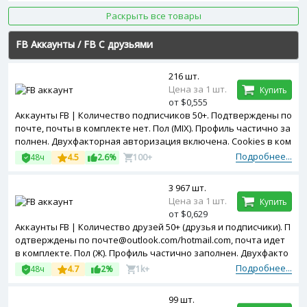
Раскрыть все товары
FB Аккаунты
/
FB С друзьями
216 шт.
Цена за 1 шт.
Купить
от $0,555
Аккаунты FB | Количество подписчиков 50+. Подтверждены по
почте, почты в комплекте нет. Пол (MIX). Профиль частично за
полнен. Двухфакторная авторизация включена. Cookies в ком
плекте. Зарегистрированы с USA ip.
Подробнее...
48ч
4.5
2.6%
100+
3 967 шт.
Цена за 1 шт.
Купить
от $0,629
Аккаунты FB | Количество друзей 50+ (друзья и подписчики). П
одтверждены по почте@outlook.com/hotmail.com, почта идет
в комплекте. Пол (Ж). Профиль частично заполнен. Двухфакто
рная авторизация включена. Зарегистрированы с Bangladesh
Подробнее...
48ч
4.7
2%
1k+
ip.
99 шт.