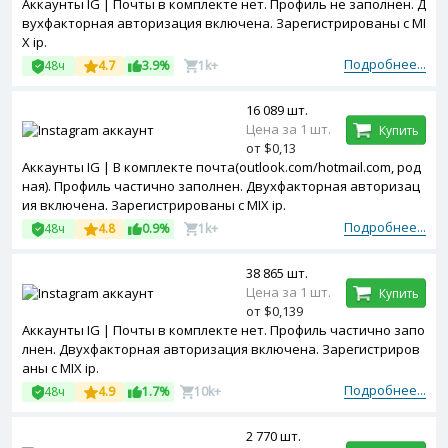
Аккаунты IG | Почты в комплекте нет. Профиль не заполнен. Д
вухфакторная авторизация включена. Зарегистрированы с MI
X ip.
Подробнее...
48ч
4.7
3.9%
1k+
16 089 шт.
Цена за 1 шт.
Купить
от $0,13
Аккаунты IG | В комплекте почта(outlook.com/hotmail.com, род
ная). Профиль частично заполнен. Двухфакторная авторизац
ия включена. Зарегистрированы с MIX ip.
Подробнее...
48ч
4.8
0.9%
1k+
38 865 шт.
Цена за 1 шт.
Купить
от $0,139
Аккаунты IG | Почты в комплекте нет. Профиль частично запо
лнен. Двухфакторная авторизация включена. Зарегистриров
аны с MIX ip.
Подробнее...
48ч
4.9
1.7%
10k+
2 770 шт.