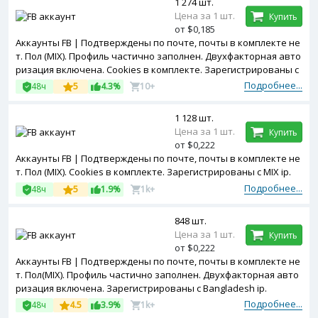
1 274 шт.
Цена за 1 шт.
Купить
от $0,185
Аккаунты FB | Подтверждены по почте, почты в комплекте не
т. Пол (MIX). Профиль частично заполнен. Двухфакторная авто
ризация включена. Cookies в комплекте. Зарегистрированы с
Ukraine ip.
Подробнее...
48ч
5
4.3%
10+
1 128 шт.
Цена за 1 шт.
Купить
от $0,222
Аккаунты FB | Подтверждены по почте, почты в комплекте не
т. Пол (MIX). Cookies в комплекте. Зарегистрированы с MIX ip.
Подробнее...
48ч
5
1.9%
1k+
848 шт.
Цена за 1 шт.
Купить
от $0,222
Аккаунты FB | Подтверждены по почте, почты в комплекте не
т. Пол(MIX). Профиль частично заполнен. Двухфакторная авто
ризация включена. Зарегистрированы с Bangladesh ip.
Подробнее...
48ч
4.5
3.9%
1k+