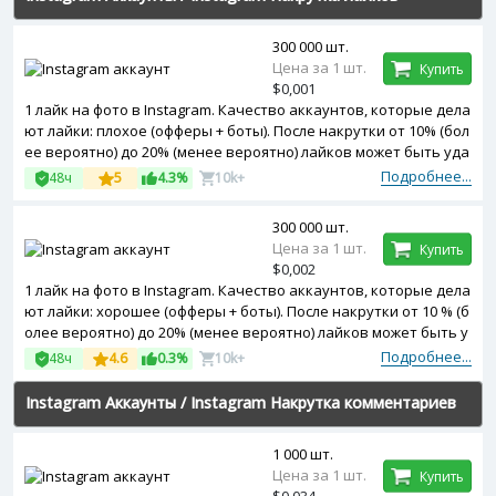
300 000 шт.
Цена за 1 шт.
Купить
$0,001
1 лайк на фото в Instagram. Качество аккаунтов, которые дела
ют лайки: плохое (офферы + боты). После накрутки от 10% (бол
ее вероятно) до 20% (менее вероятно) лайков может быть уда
лено. Начало выполнения заказа: сразу после подтверждения
Подробнее...
48ч
5
4.3%
10k+
оплаты.
300 000 шт.
Цена за 1 шт.
Купить
$0,002
1 лайк на фото в Instagram. Качество аккаунтов, которые дела
ют лайки: хорошее (офферы + боты). После накрутки от 10 % (б
олее вероятно) до 20% (менее вероятно) лайков может быть у
далено. Начало выполнения заказа: сразу после подтвержде
Подробнее...
48ч
4.6
0.3%
10k+
ния оплаты.
Instagram Аккаунты
/
Instagram Накрутка комментариев
1 000 шт.
Цена за 1 шт.
Купить