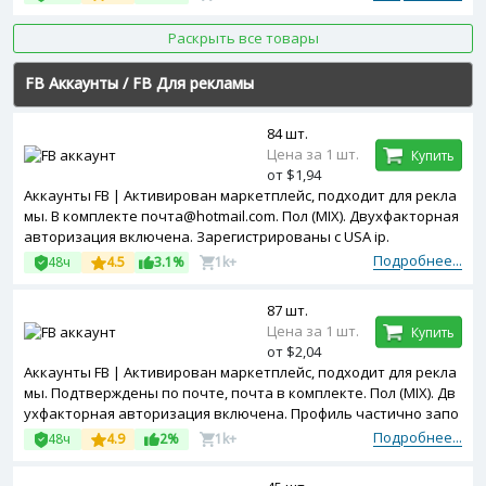
комплекте). Профиль частично заполнен. Зарегистрированы с
Bangladesh ip
Раскрыть все товары
FB Аккаунты
/
FB Для рекламы
84 шт.
Цена за 1 шт.
Купить
от $1,94
Аккаунты FB | Активирован маркетплейс, подходит для рекла
мы. В комплекте почта@hotmail.com. Пол (MIX). Двухфакторная
авторизация включена. Зарегистрированы с USA ip.
Подробнее...
48ч
4.5
3.1%
1k+
87 шт.
Цена за 1 шт.
Купить
от $2,04
Аккаунты FB | Активирован маркетплейс, подходит для рекла
мы. Подтверждены по почте, почта в комплекте. Пол (MIX). Дв
ухфакторная авторизация включена. Профиль частично запо
лнен. Зарегистрированы с USA ip.
Подробнее...
48ч
4.9
2%
1k+