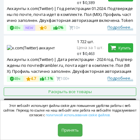
от $0,389
Аккаунты x.com(Twitter) | Год регистрации 01.2024. Подтвержде
ны по почте, почта идет в комплекте. Пол (MIX). Профиль част
ично заполнен. Двухфакторная авторизация включена. Token
в комплекте. Зарегистрированы с MIX ip.
Подробнее...
48ч
0
0%
10+
1 722 шт.
Цена за 1 шт.
Купить
от $0,463
Аккаунты x.com(Twitter) | Дата регистрации - 2024 год. Подтвер
ждены по почте@rambler.ru, почта идет в комплекте. Пол (MI
X). Профиль частично заполнен. Двухфакторная авторизация
включена. Token в комплекте. Зарегистрированы с MIX ip.
Подробнее...
48ч
4.7
1.1%
100+
Раскрыть все товары
x.com(Twitter)
/
x.com(Twitter) Раскрученные
Этот веб-сайт использует файлы cookie для повышения удобства работы с веб-
сайтом. Переход по ссылке на наш веб-сайт или работа на веб-сайте подразумевают
согласие с
политикой использования cookie файлов.
345 шт.
Цена за 1 шт.
Купить
Принять
от $0,833
Аккаунты x.com(Twitter) | 25 подписчиков. Почта@yahoo.com в