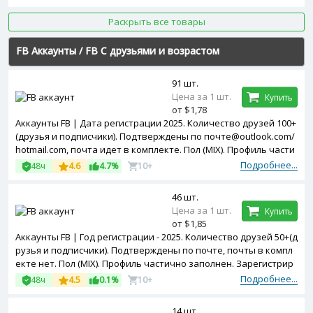
Раскрыть все товары
FB Аккаунты
/
FB С друзьями и возрастом
91 шт.
Цена за 1 шт.
Купить
от $1,78
Аккаунты FB | Дата регистрации 2025. Количество друзей 100+
(друзья и подписчики). Подтверждены по почте@outlook.com/
hotmail.com, почта идет в комплекте. Пол (MIX). Профиль части
чно заполнен. Двухфакторная авторизация включена. Зареги
Подробнее...
48ч
4.6
4.7%
10+
стрированы с Vietnam ip.
46 шт.
Цена за 1 шт.
Купить
от $1,85
Аккаунты FB | Год регистрации - 2025. Количество друзей 50+(д
рузья и подписчики). Подтверждены по почте, почты в компл
екте нет. Пол (MIX). Профиль частично заполнен. Зарегистрир
ованы с MIX ip.
Подробнее...
48ч
4.5
0.1%
10+
14 шт.