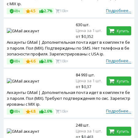
с MIX ip.
Подробнее...
48ч
4.5
2.7%
10k+
630 шт.
Цена за 1 шт.
Купить
от $0,352
Аккаунты GMail | Дополнительная почта идет в комплекте бе
з пароля. Пол (MIX). Подтверждены по SMS. Нет телефона в бе
зопасности профиля. Зарегистрированы с USA ip.
Подробнее...
48ч
4.6
2.8%
10k+
84 993 шт.
Цена за 1 шт.
Купить
от $0,37
Аккаунты GMail | Дополнительная почта идет в комплекте бе
з пароля. Пол (MIX). Требуют подтверждения по смс. Зарегистр
ированы с MIX ip.
Подробнее...
48ч
4.8
2.6%
10k+
248 шт.
Цена за 1 шт.
Купить
от $0,463