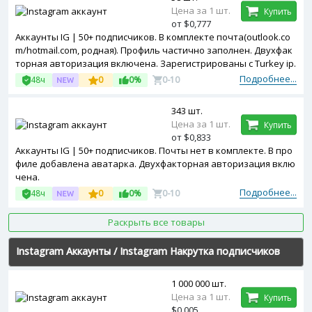
Цена за 1 шт.
Купить
от $0,777
Аккаунты IG | 50+ подписчиков. В комплекте почта(outlook.co
m/hotmail.com, родная). Профиль частично заполнен. Двухфак
торная авторизация включена. Зарегистрированы с Turkey ip.
Подробнее...
48ч
0
0%
0-10
343 шт.
Цена за 1 шт.
Купить
от $0,833
Аккаунты IG | 50+ подписчиков. Почты нет в комплекте. В про
филе добавлена аватарка. Двухфакторная авторизация вклю
чена.
Подробнее...
48ч
0
0%
0-10
Раскрыть все товары
Instagram Аккаунты
/
Instagram Накрутка подписчиков
1 000 000 шт.
Цена за 1 шт.
Купить
$0,005