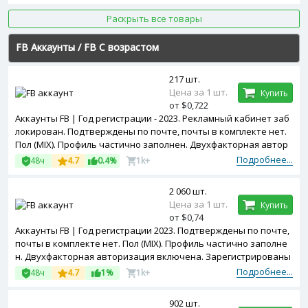
Раскрыть все товары
FB Аккаунты
/
FB С возрастом
217 шт.
Цена за 1 шт.
Купить
от $0,722
Аккаунты FB | Год регистрации - 2023. Рекламный кабинет заб
локирован. Подтверждены по почте, почты в комплекте нет.
Пол (MIX). Профиль частично заполнен. Двухфакторная автор
изация включена. Cookies в комплекте. Зарегистрированы с T
Подробнее...
48ч
4.7
0.4%
1k+
urkey ip.
2 060 шт.
Цена за 1 шт.
Купить
от $0,74
Аккаунты FB | Год регистрации 2023. Подтверждены по почте,
почты в комплекте нет. Пол (MIX). Профиль частично заполне
н. Двухфакторная авторизация включена. Зарегистрированы
с Turkey ip.
Подробнее...
48ч
4.7
1%
1k+
902 шт.