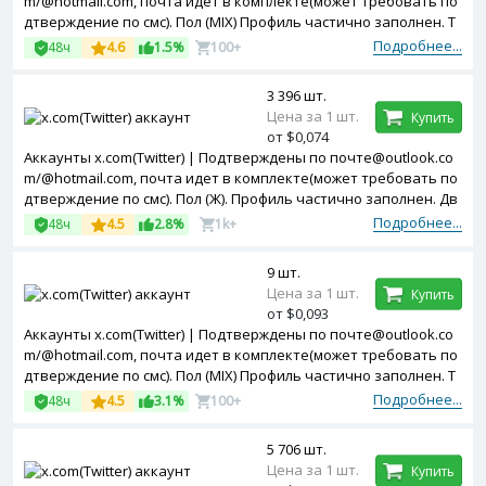
m/@hotmail.com, почта идет в комплекте(может требовать по
дтверждение по смс). Пол (MIX) Профиль частично заполнен. T
oken в комплекте. Зарегистрированы с Turkey ip.
Подробнее...
48ч
4.6
1.5%
100+
3 396 шт.
Цена за 1 шт.
Купить
от $0,074
Аккаунты x.com(Twitter) | Подтверждены по почте@outlook.co
m/@hotmail.com, почта идет в комплекте(может требовать по
дтверждение по смс). Пол (Ж). Профиль частично заполнен. Дв
ухфакторная авторизация включена. Token, cookies в компле
Подробнее...
48ч
4.5
2.8%
1k+
кте. Зарегистрированы с MIX ip.
9 шт.
Цена за 1 шт.
Купить
от $0,093
Аккаунты x.com(Twitter) | Подтверждены по почте@outlook.co
m/@hotmail.com, почта идет в комплекте(может требовать по
дтверждение по смс). Пол (MIX) Профиль частично заполнен. T
oken в комплекте. Зарегистрированы с MIX ip.
Подробнее...
48ч
4.5
3.1%
100+
5 706 шт.
Цена за 1 шт.
Купить