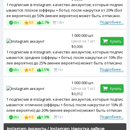
1 подписчик в instagram. качество аккаунтов, которые подпис
ываются: плохое (офферы + боты). после накрутки от 20% (бол
ее вероятно) до 50% (менее вероятно) может быть отписано.
начало выполнения заказа: 0-4 часа после подтверждения оп
Подробнее...
48ч
4.5
2.7%
10k+
латы.
1 000 000 шт.
Цена за 1 шт.
Купить
$0,006
1 подписчик в instagram. качество аккаунтов, которые подпис
ываются: среднее (офферы + боты). после накрутки от 10% (бо
лее вероятно) до 25% (менее вероятно) может быть отписано.
начало выполнения заказа: 0-4 часа после подтверждения оп
Подробнее...
48ч
4.7
2.5%
1k+
латы.
1 000 000 шт.
Цена за 1 шт.
Купить
$0,012
1 подписчик в instagram. качество аккаунтов, которые подпис
ываются: отличное (офферы + боты). после накрутки от 10% (б
олее вероятно) до 20% (менее вероятно) может быть отписан
о. начало выполнения заказа: 0-4 часа после подтверждения
Подробнее...
48ч
4.6
1.9%
1k+
оплаты
Instagram Аккаунты
/
Instagram Накрутка лайков