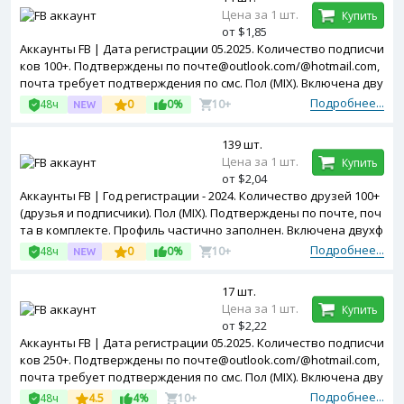
Цена за 1 шт.
Купить
от $1,85
Аккаунты FB | Дата регистрации 05.2025. Количество подписчи
ков 100+. Подтверждены по почте@outlook.com/@hotmail.com,
почта требует подтверждения по смс. Пол (MIX). Включена дву
хфакторная верификация с помощью секретного кода (коды в
Подробнее...
48ч
0
0%
10+
комплекте). Профиль частично заполнен. Зарегистрированы с
Bangladesh ip
139 шт.
Цена за 1 шт.
Купить
от $2,04
Аккаунты FB | Год регистрации - 2024. Количество друзей 100+
(друзья и подписчики). Пол (MIX). Подтверждены по почте, поч
та в комплекте. Профиль частично заполнен. Включена двухф
акторная авторизация. Зарегистрированы с MIX ip.
Подробнее...
48ч
0
0%
10+
17 шт.
Цена за 1 шт.
Купить
от $2,22
Аккаунты FB | Дата регистрации 05.2025. Количество подписчи
ков 250+. Подтверждены по почте@outlook.com/@hotmail.com,
почта требует подтверждения по смс. Пол (MIX). Включена дву
хфакторная верификация с помощью секретного кода (коды в
Подробнее...
48ч
4.5
4%
10+