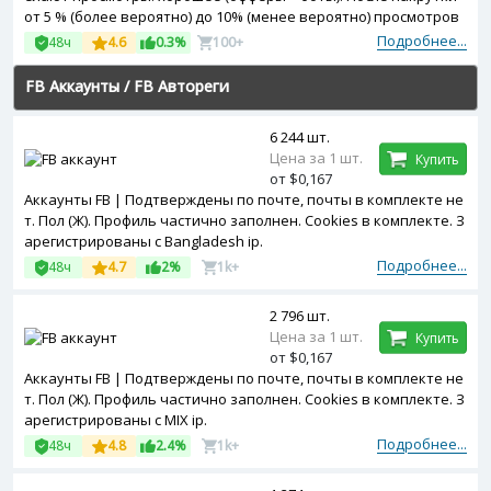
от 5 % (более вероятно) до 10% (менее вероятно) просмотров
может быть удалено. Начало выполнения заказа: сразу после
Подробнее...
48ч
4.6
0.3%
100+
подтверждения оплаты.
FB Аккаунты
/
FB Автореги
6 244 шт.
Цена за 1 шт.
Купить
от $0,167
Аккаунты FB | Подтверждены по почте, почты в комплекте не
т. Пол (Ж). Профиль частично заполнен. Cookies в комплекте. З
арегистрированы с Bangladesh ip.
Подробнее...
48ч
4.7
2%
1k+
2 796 шт.
Цена за 1 шт.
Купить
от $0,167
Аккаунты FB | Подтверждены по почте, почты в комплекте не
т. Пол (Ж). Профиль частично заполнен. Cookies в комплекте. З
арегистрированы с MIX ip.
Подробнее...
48ч
4.8
2.4%
1k+