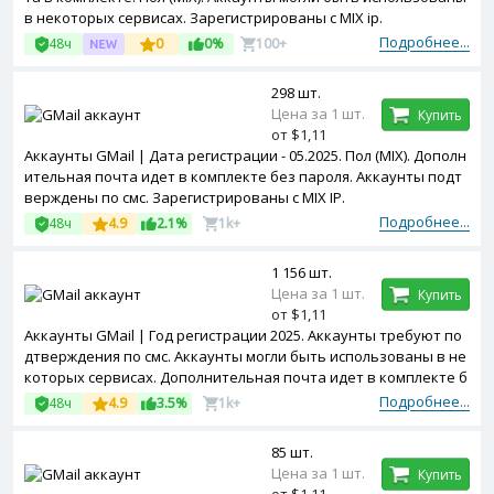
в некоторых сервисах. Зарегистрированы с MIX ip.
Подробнее...
48ч
0
0%
100+
298 шт.
Цена за 1 шт.
Купить
от $1,11
Аккаунты GMail | Дата регистрации - 05.2025. Пол (MIX). Дополн
ительная почта идет в комплекте без пароля. Аккаунты подт
верждены по смс. Зарегистрированы с MIX IP.
Подробнее...
48ч
4.9
2.1%
1k+
1 156 шт.
Цена за 1 шт.
Купить
от $1,11
Аккаунты GMail | Год регистрации 2025. Аккаунты требуют по
дтверждения по смс. Аккаунты могли быть использованы в не
которых сервисах. Дополнительная почта идет в комплекте б
ез пароля. Пол (MIX). Зарегистрированы с MIX ip.
Подробнее...
48ч
4.9
3.5%
1k+
85 шт.
Цена за 1 шт.
Купить