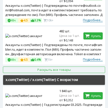
от $0,094
Аккаунты x.com(Twitter) | Подтверждены по почте@outlook.co
m/@hotmail.com, почта идет в комплекте(может требовать по
дтверждение по смс). Пол (MIX). Профиль частично заполнен. Д
вухфакторная авторизация включена. Token в комплекте. За
Подробнее...
48ч
4.5
3.3%
10k+
регистрированы с MIX ip.
482 шт.
Цена за 1 шт.
Купить
от $0,148
Аккаунты x.com(Twitter) | Подтверждены по почте, почта@ram
bler.ru, идет в комплекте. Пол (MIX). Профиль частично заполн
ен. Двухфакторная авторизация включена. Token в комплект
е. Зарегистрированы с MIX ip.
Подробнее...
48ч
4.5
0.4%
1k+
Раскрыть все товары
x.com(Twitter)
/
x.com(Twitter) С возрастом
1 840 шт.
Цена за 1 шт.
Купить
от $0,352
Аккаунты x.com(Twitter) | Год регистрации 03.2025. Подтвержде