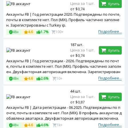
Цена за 1 шт.
Купить
от $0,74
Аккаунты FB | Год регистрации 2020. Подтверждены по почте,
почты в комплекте нет. Пол (MIX). Профиль частично заполне
н. Зарегистрированы с Turkey ip.
Подробнее...
48ч
4.6
1.7%
100+
187 шт.
Цена за 1 шт.
Купить
от $0,74
Аккаунты FB | Год регистрации - 2026. Подтверждены по почт
е, почты в комплекте нет. Пол (MIX). Профиль частично заполн
ен. Двухфакторная авторизация включена. Зарегистрирован
ы с MIX ip
Подробнее...
48ч
4.6
2.6%
10+
44 шт.
Цена за 1 шт.
Купить
от $0,87
Аккаунты FB | Дата регистрации - 06.2025. Подтверждены по п
очте, почты в комплекте нет. Пол (MIX). В профиль аккаунтов д
обавлена аватарка. Двухфакторная авторизация включена.
Зарегистрированы с Vietnam ip.
Подробнее...
48ч
4.6
4.6%
1k+