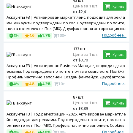
45 шт.
Цена за 1 шт.
Купить
от $2,41
Аккаунты FB | Активирован маркетплейс, подходит для рекла
мы. Аккаунты подтверждены по смс. Подтверждены по почте,
почта в комплекте. Пол (MIX). Двухфакторная авторизация вкл
ючена. Профиль частично заполнен. Зарегистрированы с USA
Подробнее...
48ч
4.6
1.7%
100+
ip.
133 шт.
Цена за 1 шт.
Купить
от $3,70
Аккаунты FB | Активирован Business Manager, подходит для р
екламы. Подтверждены по почте, почта в комплекте. Пол (Ж).
Профиль частично заполнен. Создан фанпейдж. Двухфакторн
ая авторизация включена. Token, cookies, useragent в компле
Подробнее...
48ч
4.8
4.2%
10+
кте. Зарегистрированы с PL ip.
87 шт.
Цена за 1 шт.
Купить
от $3,89
Аккаунты FB | Год регистрации - 2025. Активирован маркетпле
йс, подходит для рекламы. Подтверждены по почте, почты в к
омплекте нет. Пол (MIX). Профиль частично заполнен. Cookies
в комплекте. Двухфакторная авторизация включена. Зарегис
Подробнее...
48ч
4.6
4.8%
100+