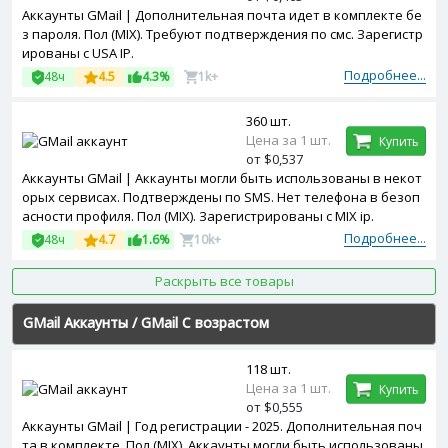
Аккаунты GMail | Дополнительная почта идет в комплекте бе
з пароля. Пол (MIX). Требуют подтверждения по смс. Зарегистр
ированы с USA IP.
Подробнее...
48ч
4.5
4.3%
1k+
360 шт.
Цена за 1 шт.
Купить
от $0,537
Аккаунты GMail | Аккаунты могли быть использованы в некот
орых сервисах. Подтверждены по SMS. Нет телефона в безоп
асности профиля. Пол (MIX). Зарегистрированы с MIX ip.
Подробнее...
48ч
4.7
1.6%
10k+
Раскрыть все товары
GMail Аккаунты
/
GMail С возрастом
118 шт.
Цена за 1 шт.
Купить
от $0,555
Аккаунты GMail | Год регистрации - 2025. Дополнительная поч
та в комплекте. Пол (MIX). Аккаунты могли быть использованы