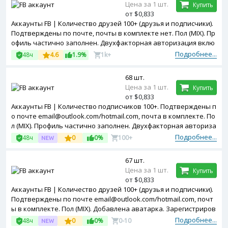
Цена за 1 шт.
Купить
от $0,833
Аккаунты FB | Количество друзей 100+ (друзья и подписчики).
Подтверждены по почте, почты в комплекте нет. Пол (MIX). Пр
офиль частично заполнен. Двухфакторная авторизация вклю
чена. Зарегистрированы с Bangladesh ip.
Подробнее...
48ч
4.6
1.9%
1k+
68 шт.
Цена за 1 шт.
Купить
от $0,833
Аккаунты FB | Количество подписчиков 100+. Подтверждены п
о почте email@outlook.com/hotmail.com, почта в комплекте. По
л (MIX). Профиль частично заполнен. Двухфакторная авториза
ция включена. Зарегистрированы с EGYPT ip.
Подробнее...
48ч
0
0%
100+
67 шт.
Цена за 1 шт.
Купить
от $0,833
Аккаунты FB | Количество друзей 100+ (друзья и подписчики).
Подтверждены по почте email@outlook.com/hotmail.com, почт
ы в комплекте. Пол (MIX). Добавлена аватарка. Зарегистриров
аны с EGYPT ip.
Подробнее...
48ч
0
0%
0-10