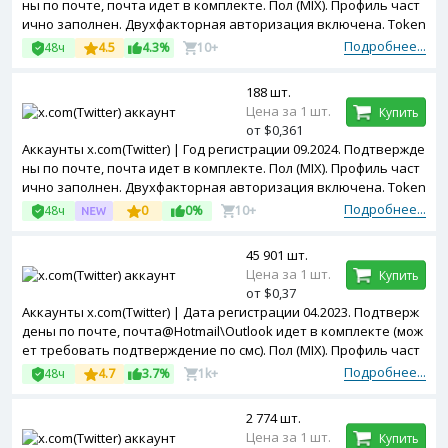
ны по почте, почта идет в комплекте. Пол (MIX). Профиль част
ично заполнен. Двухфакторная авторизация включена. Token
в комплекте. Зарегистрированы с MIX ip.
Подробнее...
48ч
4.5
4.3%
10+
188 шт.
Цена за 1 шт.
Купить
от $0,361
Аккаунты x.com(Twitter) | Год регистрации 09.2024. Подтвержде
ны по почте, почта идет в комплекте. Пол (MIX). Профиль част
ично заполнен. Двухфакторная авторизация включена. Token
в комплекте. Зарегистрированы с MIX ip.
Подробнее...
48ч
0
0%
10+
45 901 шт.
Цена за 1 шт.
Купить
от $0,37
Аккаунты x.com(Twitter) | Дата регистрации 04.2023. Подтверж
дены по почте, почта@Hotmail\Outlook идет в комплекте (мож
ет требовать подтверждение по смс). Пол (MIX). Профиль част
ично заполнен. Зарегистрированы с MIX ip.
Подробнее...
48ч
4.7
3.7%
1k+
2 774 шт.
Цена за 1 шт.
Купить