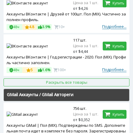
Цена за 1 шт.
Купить
от $4,26
Аккаунты ВКонтакте | Друзей от 100шт. Пол (MIX). Частично за
полнен профиль.
Подробнее...
48ч
4.8
3.9%
10+
117 шт.
Цена за 1 шт.
Купить
от $4,44
Аккаунты ВКонтакте | Год регистрации - 2020. Пол (MIX). Профи
ль частично заполнен.
Подробнее...
48ч
5
1.6%
100+
Раскрыть все товары
GMail Аккаунты
/
GMail Автореги
756 шт.
Цена за 1 шт.
Купить
от $0,352
Аккаунты GMail | Пол (МIX). Подтверждены по SMS. Дополните
льная почта идет в комплекте без пароля. Зарегистрированы