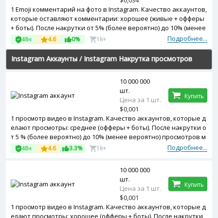
$0,034
1 Emoji комментарий на фото в Instagram. Качество аккаунтов,
которые оставляют комментарии: хорошее (живые + офферы
+ боты). После накрутки от 5% (более вероятно) до 10% (менее
вероятно) комментариев может быть удалено. Начало выпол
Подробнее...
48ч
4.6
0%
1k+
нения заказа: 0-2 часа после подтверждения оплаты.
Instagram Аккаунты
/
Instagram Накрутка просмотров
видео
10 000 000
шт.
Купить
Цена за 1 шт.
$0,001
1 просмотр видео в Instagram. Качество аккаунтов, которые д
елают просмотры: среднее (офферы + боты). После накрутки о
т 5 % (более вероятно) до 10% (менее вероятно) просмотров м
ожет быть удалено. Начало выполнения заказа: сразу после п
Подробнее...
48ч
4.6
3.3%
1k+
одтверждения оплаты.
10 000 000
шт.
Купить
Цена за 1 шт.
$0,001
1 просмотр видео в Instagram. Качество аккаунтов, которые д
елают просмотры: хорошее (офферы + боты). После накрутки