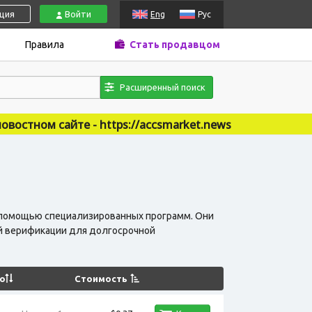
ация
Войти
Eng
Рус
Правила
Стать продавцом
Расширенный поиск
 https://accsmarket.news
с помощью специализированных программ. Они
ой верификации для долгосрочной
о
Стоимость