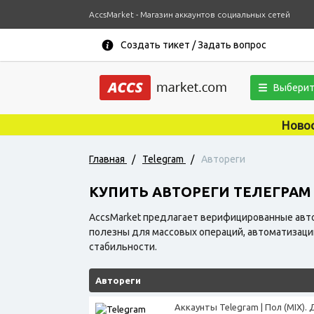
AccsMarket - Магазин аккаунтов социальных сетей
Создать тикет / Задать вопрос
Выберит
Новости, акции, купо
Главная
/
Telegram
/
Автореги
КУПИТЬ АВТОРЕГИ ТЕЛЕГРАМ
AccsMarket предлагает верифицированные авто
полезны для массовых операций, автоматизаци
стабильности.
Автореги
Аккаунты Telegram | Пол (MIX).