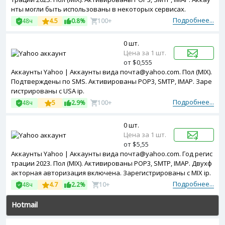
нты могли быть использованы в некоторых сервисах.
Подробнее...
48ч
4.5
0.8%
100+
0 шт.
Цена за 1 шт.
от $0,555
Аккаунты Yahoo | Аккаунты вида почта@yahoo.com. Пол (MIX).
Подтверждены по SMS. Активированы POP3, SMTP, IMAP. Заре
гистрированы с USA ip.
Подробнее...
48ч
5
2.9%
100+
0 шт.
Цена за 1 шт.
от $5,55
Аккаунты Yahoo | Аккаунты вида почта@yahoo.com. Год регис
трации 2023. Пол (MIX). Активированы POP3, SMTP, IMAP. Двухф
акторная авторизация включена. Зарегистрированы с MIX ip.
Подробнее...
48ч
4.7
2.2%
10+
Hotmail