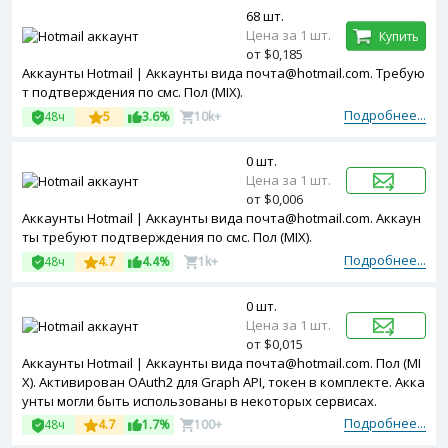
68 шт.
Цена за 1 шт.
Купить
от $0,185
Аккаунты Hotmail | Аккаунты вида почта@hotmail.com. Требую
т подтверждения по смс. Пол (MIX).
Подробнее...
48ч
5
3.6%
10k+
0 шт.
Цена за 1 шт.
от $0,006
Аккаунты Hotmail | Аккаунты вида почта@hotmail.com. Аккаун
ты требуют подтверждения по смс. Пол (MIX).
Подробнее...
48ч
4.7
4.4%
1k+
0 шт.
Цена за 1 шт.
от $0,015
Аккаунты Hotmail | Аккаунты вида почта@hotmail.com. Пол (MI
X). Активирован OAuth2 для Graph API, токен в комплекте. Акка
унты могли быть использованы в некоторых сервисах.
Подробнее...
48ч
4.7
1.7%
100+