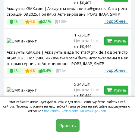
от $0,407
Аккаунты GMX.com | Аккаунты вида почта@gmx.us. Дата реги
страции 08.2025. Пол (MIX). Активированы POP3, IMAP, SMTP
Подробнее...
48ч
4.8
2.1%
100+
1 736 шт.
Цена за 1 шт.
Купить
от $0,444
Аккаунты GMX.de | Аккаунты вида почта@gmx.de. Год регистр
ации 2023. Пол (MIX). Аккаунты могли быть использованы в нек
оторых сервисах. Активированы POP3, IMAP, SMTP
Подробнее...
48ч
4.8
3.4%
1k+
5 348 шт.
Цена за 1 шт.
Купить
от $0,444
Аккаунты GMX.net | Аккаунты вида почта@gmx.net. Год регист
Этот веб-сайт использует файлы cookie для повышения удобства работы с веб-
сайтом. Переход по ссылке на наш веб-сайт или работа на веб-сайте подразумевают
рации 2024. Пол (MIX). Аккаунты подтверждены по смс. Аккаунт
согласие с
политикой использования cookie файлов.
ы могли быть использованы в некоторых сервисах. Активиро
ваны POP3, IMAP, SMTP
Подробнее...
48ч
4.6
0.6%
1k+
Принять
67 шт.