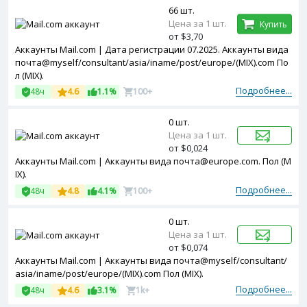
66 шт.
Цена за 1 шт.
Купить
от $3,70
Аккаунты Mail.com | Дата регистрации 07.2025. Аккаунты вида
почта@myself/consultant/asia/iname/post/europe/(MIX).com По
л (MIX).
Подробнее...
48ч
4.6
1.1%
100+
0 шт.
Цена за 1 шт.
от $0,024
Аккаунты Mail.com | Аккаунты вида почта@europe.com. Пол (M
IX).
Подробнее...
48ч
4.8
4.1%
100+
0 шт.
Цена за 1 шт.
от $0,074
Аккаунты Mail.com | Аккаунты вида почта@myself/consultant/
asia/iname/post/europe/(MIX).com Пол (MIX).
Подробнее...
48ч
4.6
3.1%
1k+