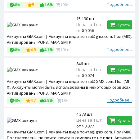
Подробнее...
48ч
5
1.6%
100+
15 190 шт.
Цена за 1 шт.
Купить
от $0,056
Аккаунты GMX.com | Аккаунты вида почта@gmx.com. Пол (MIX).
Активированы POP3, IMAP, SMTP.
Подробнее...
48ч
4.9
4.1%
10k+
846 шт.
Цена за 1 шт.
Купить
от $0,074
Аккаунты GMX.com | Аккаунты вида почта@GMX.com. Пол (MI
X). Аккаунты могли быть использованы в некоторых сервисах.
Активированы POP3, IMAP, SMTP
Подробнее...
48ч
4.7
3.8%
1k+
4 373 шт.
Цена за 1 шт.
Купить
от $0,077
Аккаунты GMX.com | Аккаунты вида почта@gmx.com. Пол (MIX).
Подтверждены по почте, почта в комплекте не идет. Активир