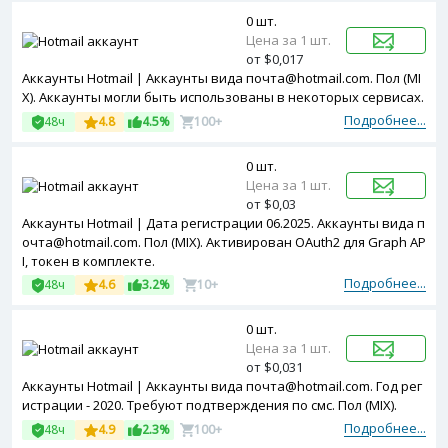
0 шт.
Цена за 1 шт.
от $0,017
Аккаунты Hotmail | Аккаунты вида почта@hotmail.com. Пол (MI
X). Аккаунты могли быть использованы в некоторых сервисах.
Подробнее...
48ч
4.8
4.5%
100+
0 шт.
Цена за 1 шт.
от $0,03
Аккаунты Hotmail | Дата регистрации 06.2025. Аккаунты вида п
очта@hotmail.com. Пол (MIX). Активирован OAuth2 для Graph AP
I, токен в комплекте.
Подробнее...
48ч
4.6
3.2%
10+
0 шт.
Цена за 1 шт.
от $0,031
Аккаунты Hotmail | Аккаунты вида почта@hotmail.com. Год рег
истрации - 2020. Требуют подтверждения по смс. Пол (MIX).
Подробнее...
48ч
4.9
2.3%
100+