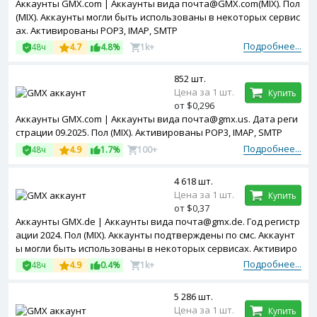
Аккаунты GMX.com | Аккаунты вида почта@GMX.com(MIX). Пол
(MIX). Аккаунты могли быть использованы в некоторых сервис
ах. Активированы POP3, IMAP, SMTP
Подробнее...
48ч
4.7
4.8%
1k+
852 шт.
Цена за 1 шт.
Купить
от $0,296
Аккаунты GMX.com | Аккаунты вида почта@gmx.us. Дата реги
страции 09.2025. Пол (MIX). Активированы POP3, IMAP, SMTP
Подробнее...
48ч
4.9
1.7%
100+
4 618 шт.
Цена за 1 шт.
Купить
от $0,37
Аккаунты GMX.de | Аккаунты вида почта@gmx.de. Год регистр
ации 2024. Пол (MIX). Аккаунты подтверждены по смс. Аккаунт
ы могли быть использованы в некоторых сервисах. Активиро
ваны POP3, IMAP, SMTP
Подробнее...
48ч
4.9
0.4%
1k+
5 286 шт.
Цена за 1 шт.
Купить