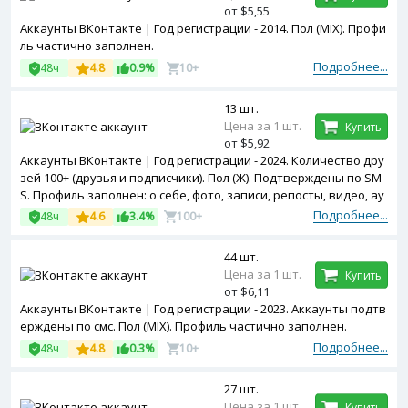
от $5,55
Аккаунты ВКонтакте | Год регистрации - 2014. Пол (MIX). Профи
ль частично заполнен.
Подробнее...
48ч
4.8
0.9%
10+
13 шт.
Цена за 1 шт.
Купить
от $5,92
Аккаунты ВКонтакте | Год регистрации - 2024. Количество дру
зей 100+ (друзья и подписчики). Пол (Ж). Подтверждены по SM
S. Профиль заполнен: о себе, фото, записи, репосты, видео, ау
дио и т.д.
Подробнее...
48ч
4.6
3.4%
100+
44 шт.
Цена за 1 шт.
Купить
от $6,11
Аккаунты ВКонтакте | Год регистрации - 2023. Аккаунты подтв
ерждены по смс. Пол (MIX). Профиль частично заполнен.
Подробнее...
48ч
4.8
0.3%
10+
27 шт.
Цена за 1 шт.
Купить