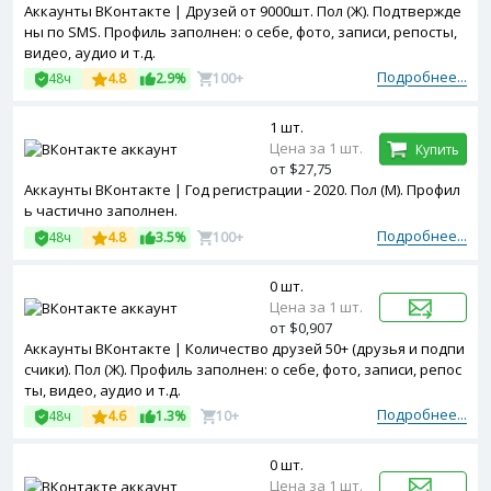
Аккаунты ВКонтакте | Друзей от 9000шт. Пол (Ж). Подтвержде
ны по SMS. Профиль заполнен: о себе, фото, записи, репосты,
видео, аудио и т.д.
Подробнее...
48ч
4.8
2.9%
100+
1 шт.
Цена за 1 шт.
Купить
от $27,75
Аккаунты ВКонтакте | Год регистрации - 2020. Пол (М). Профил
ь частично заполнен.
Подробнее...
48ч
4.8
3.5%
100+
0 шт.
Цена за 1 шт.
от $0,907
Аккаунты ВКонтакте | Количество друзей 50+ (друзья и подпи
счики). Пол (Ж). Профиль заполнен: о себе, фото, записи, репос
ты, видео, аудио и т.д.
Подробнее...
48ч
4.6
1.3%
10+
0 шт.
Цена за 1 шт.