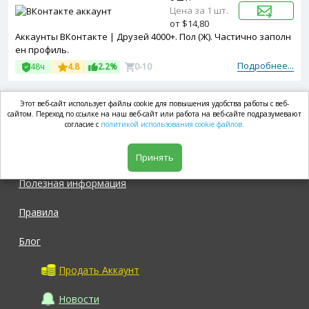
Цена за 1 шт.
от $14,80
Аккаунты ВКонтакте | Друзей 4000+. Пол (Ж). Частично заполн
ен профиль.
Подробнее...
48ч
4.8
2.2%
0-10
Этот веб-сайт использует файлы cookie для повышения удобства работы с веб-
market.com
сайтом. Переход по ссылке на наш веб-сайт или работа на веб-сайте подразумевают
согласие с
политикой использования cookie файлов.
Магазин
Принять
Полезная информация
Правила
Блог
Продать Аккаунт
Новости