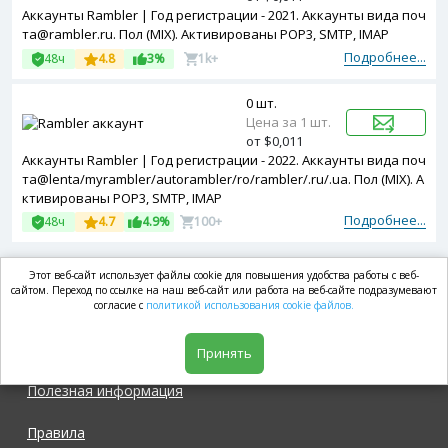
Аккаунты Rambler | Год регистрации - 2021. Аккаунты вида поч
та@rambler.ru. Пол (MIX). Активированы POP3, SMTP, IMAP
Подробнее...
48ч
4.8
3%
1k+
0 шт.
Цена за 1 шт.
от $0,011
Аккаунты Rambler | Год регистрации - 2022. Аккаунты вида поч
та@lenta/myrambler/autorambler/ro/rambler/.ru/.ua. Пол (MIX). А
ктивированы POP3, SMTP, IMAP
Подробнее...
48ч
4.7
4.9%
100+
Этот веб-сайт использует файлы cookie для повышения удобства работы с веб-
market.com
сайтом. Переход по ссылке на наш веб-сайт или работа на веб-сайте подразумевают
согласие с
политикой использования cookie файлов.
Магазин
Принять
Полезная информация
Правила