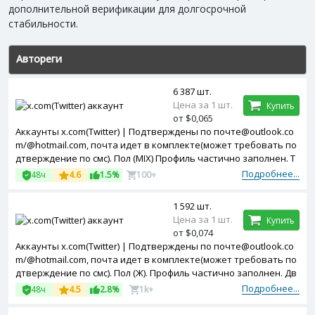
дополнительной верификации для долгосрочной
стабильности.
Автореги
6 387 шт.
Цена за 1 шт.
Купить
от $0,065
Аккаунты x.com(Twitter) | Подтверждены по почте@outlook.co
m/@hotmail.com, почта идет в комплекте(может требовать по
дтверждение по смс). Пол (MIX) Профиль частично заполнен. T
oken в комплекте. Зарегистрированы с Turkey ip.
Подробнее...
48ч
4.6
1.5%
100+
1 592 шт.
Цена за 1 шт.
Купить
от $0,074
Аккаунты x.com(Twitter) | Подтверждены по почте@outlook.co
m/@hotmail.com, почта идет в комплекте(может требовать по
дтверждение по смс). Пол (Ж). Профиль частично заполнен. Дв
ухфакторная авторизация включена. Token, cookies в компле
Подробнее...
48ч
4.5
2.8%
1k+
кте. Зарегистрированы с MIX ip.