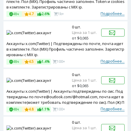
плекте. Пол (MIX). Профиль частично заполнен. Token и cookies
в комплекте. Зарегистрированы с MIX ip.
Подробнее...
48ч
4.7
2.6%
1k+
0 шт.
Цена за 1 шт.
от $0,065
Аккаунты x.com(Twitter) | Подтверждены по почте, почта идет
в комплекте. Пол (MIX) Профиль частично заполнен. Зарегистр
ированы с MIX ip.
Подробнее...
48ч
4.5
1.4%
100+
0 шт.
Цена за 1 шт.
от $0,065
Аккаунты x.com(Twitter) | Аккаунты подтверждены по смс. Под
тверждены по почте@outlook.com/@hotmail.com, почта идет в
комплекте(может требовать подтверждение по смс). Пол (Ж) П
рофиль частично заполнен. Cookies и token в комплекте. Заре
Подробнее...
48ч
4.8
1.1%
100+
гистрированы с MIX ip.
0 шт.
Цена за 1 шт.