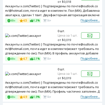
от $0,018
Аккаунты x.com(Twitter) | Подтверждены по почте@outlook.co
m/@hotmail.com, почта идет в комплекте. Пол (MIX). Добавлена
аватарка, сделан 1 твит. Двухфакторная авторизация включе
на. Token в комплекте. Зарегистрированы с MIX ip.
Подробнее...
48ч
4.5
1.3%
1k+
0 шт.
Цена за 1 шт.
от $0,019
Аккаунты x.com(Twitter) | Подтверждены по почте@outlook.co
m/@hotmail.com, почта идет в комплекте(может требовать по
дтверждение по смс). Пол (MIX). В профиль аккаунтов добавле
на аватарка. Двухфакторная авторизация включена. Token в
Подробнее...
48ч
4.7
2.1%
1k+
комплекте. Зарегистрированы с USA ip.
0 шт.
Цена за 1 шт.
от $0,019
Аккаунты x.com(Twitter) | Подтверждены по почте@outlook.co
m/@hotmail.com, почта идет в комплекте(может требовать по
дтверждение по смс). Пол (MIX). Профиль частично заполнен. Д
вухфакторная авторизация включена. Token в комплекте. За
Подробнее...
48ч
4.9
1.9%
1k+
регистрированы с United Kingdom ip.