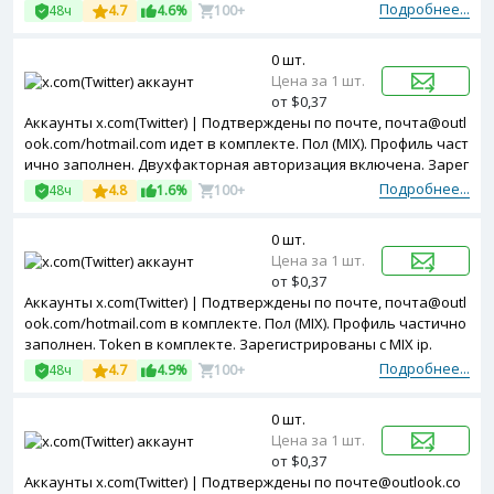
Подробнее...
48ч
4.7
4.6%
100+
0 шт.
Цена за 1 шт.
от $0,37
Аккаунты x.com(Twitter) | Подтверждены по почте, почта@outl
ook.com/hotmail.com идет в комплекте. Пол (MIX). Профиль част
ично заполнен. Двухфакторная авторизация включена. Зарег
истрированы с USA ip.
Подробнее...
48ч
4.8
1.6%
100+
0 шт.
Цена за 1 шт.
от $0,37
Аккаунты x.com(Twitter) | Подтверждены по почте, почта@outl
ook.com/hotmail.com в комплекте. Пол (MIX). Профиль частично
заполнен. Token в комплекте. Зарегистрированы с MIX ip.
Подробнее...
48ч
4.7
4.9%
100+
0 шт.
Цена за 1 шт.
от $0,37
Аккаунты x.com(Twitter) | Подтверждены по почте@outlook.co