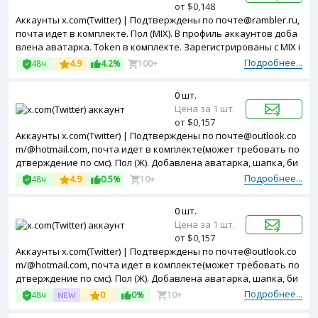
от $0,148
Аккаунты x.com(Twitter) | Подтверждены по почте@rambler.ru,
почта идет в комплекте. Пол (MIX). В профиль аккаунтов доба
влена аватарка. Token в комплекте. Зарегистрированы с MIX i
p.
Подробнее...
48ч
4.9
4.2%
100+
0 шт.
Цена за 1 шт.
от $0,157
Аккаунты x.com(Twitter) | Подтверждены по почте@outlook.co
m/@hotmail.com, почта идет в комплекте(может требовать по
дтверждение по смс). Пол (Ж). Добавлена аватарка, шапка, би
о, локация, сделан 1 твит. Двухфакторная авторизация включ
Подробнее...
48ч
4.9
0.5%
10+
ена. Token, Cookies в комплекте. Зарегистрированы с MIX ip.
0 шт.
Цена за 1 шт.
от $0,157
Аккаунты x.com(Twitter) | Подтверждены по почте@outlook.co
m/@hotmail.com, почта идет в комплекте(может требовать по
дтверждение по смс). Пол (Ж). Добавлена аватарка, шапка, би
о, локация, сделан 1 твит. Двухфакторная авторизация включ
Подробнее...
48ч
0
0%
10+
ена. Token, Cookies в комплекте. Зарегистрированы с MIX ip.