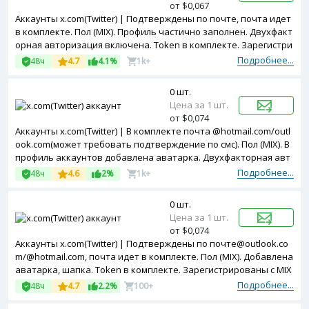
от $0,067
Аккаунты x.com(Twitter) | Подтверждены по почте, почта идет
в комплекте. Пол (MIX). Профиль частично заполнен. Двухфакт
орная авторизация включена. Token в комплекте. Зарегистри
рованы с MIX ip.
Подробнее...
48ч
4.7
4.1%
1k+
0 шт.
Цена за 1 шт.
от $0,074
Аккаунты x.com(Twitter) | В комплекте почта @hotmail.com/outl
ook.com(может требовать подтверждение по смс). Пол (MIX). В
профиль аккаунтов добавлена аватарка. Двухфакторная авт
оризация включена. Token в комплекте. Зарегистрированы с
Подробнее...
48ч
4.6
2%
1k+
USA ip.
0 шт.
Цена за 1 шт.
от $0,074
Аккаунты x.com(Twitter) | Подтверждены по почте@outlook.co
m/@hotmail.com, почта идет в комплекте. Пол (MIX). Добавлена
аватарка, шапка. Token в комплекте. Зарегистрированы с MIX
ip.
Подробнее...
48ч
4.7
2.2%
100+