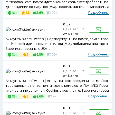
m/@hotmail.com, почта идет в комплекте(может требовать по
дтверждение по смс). Пол (MIX). Профиль частично заполнен. Д
вухфакторная авторизация включена. Зарегистрированы с U
Подробнее...
48ч
4.8
3.6%
100+
SA ip.
0 шт.
Цена за 1 шт.
от $0,278
Аккаунты x.com(Twitter) | Подтверждены по почте, почта@hot
mail\outlook идет в комплекте. Пол (MIX). Добавлена аватарка.
Зарегистрированы с USA ip.
Подробнее...
48ч
5
2.8%
100+
0 шт.
Цена за 1 шт.
от $0,278
Аккаунты x.com(Twitter) | Аккаунты подтверждены по смс. Под
тверждены по почте, почта идет в комплекте. Пол (MIX). Проф
иль частично заполнен. Cookies в комплекте. Зарегистрирова
ны с MIX ip.
Подробнее...
48ч
5
2.6%
1k+
0 шт.
Цена за 1 шт.