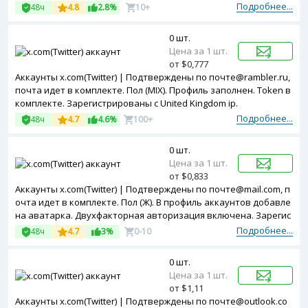
лючена. Token в комплекте. Зарегистрированы с MIX ip.
Подробнее...
48ч
4.8
2.8%
10+
0 шт.
Цена за 1 шт.
от $0,777
Аккаунты x.com(Twitter) | Подтверждены по почте@rambler.ru,
почта идет в комплекте. Пол (MIX). Профиль заполнен. Token в
комплекте. Зарегистрированы с United Kingdom ip.
Подробнее...
48ч
4.7
4.6%
100+
0 шт.
Цена за 1 шт.
от $0,833
Аккаунты x.com(Twitter) | Подтверждены по почте@mail.com, п
очта идет в комплекте. Пол (Ж). В профиль аккаунтов добавле
на аватарка. Двухфакторная авторизация включена. Зарегис
трированы с USA ip.
Подробнее...
48ч
4.7
3%
0-10
0 шт.
Цена за 1 шт.
от $1,11
Аккаунты x.com(Twitter) | Подтверждены по почте@outlook.co