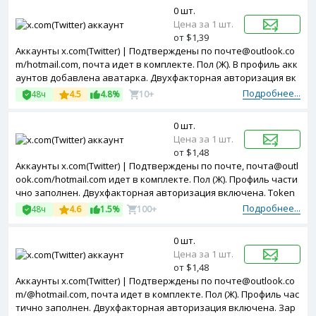
0 шт.
Цена за 1 шт.
от $1,39
Аккаунты x.com(Twitter) | Подтверждены по почте@outlook.co
m/hotmail.com, почта идет в комплекте. Пол (Ж). В профиль акк
аунтов добавлена аватарка. Двухфакторная авторизация вк
лючена. Зарегистрированы с Poland ip.
Подробнее...
48ч
4.5
4.8%
10+
0 шт.
Цена за 1 шт.
от $1,48
Аккаунты x.com(Twitter) | Подтверждены по почте, почта@outl
ook.com/hotmail.com идет в комплекте. Пол (Ж). Профиль части
чно заполнен. Двухфакторная авторизация включена. Token
в комплекте. Зарегистрированы с USA ip.
Подробнее...
48ч
4.6
1.5%
100+
0 шт.
Цена за 1 шт.
от $1,48
Аккаунты x.com(Twitter) | Подтверждены по почте@outlook.co
m/@hotmail.com, почта идет в комплекте. Пол (Ж). Профиль час
тично заполнен. Двухфакторная авторизация включена. Зар