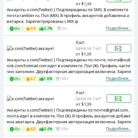
от $1,39
Аккаунты x.com(Twitter) | Подтверждены по SMS. В комплекте
почта rambler.ru. Пол (MIX). В профиль аккаунтов добавлена а
ватарка. Зарегистрированы с MIX ip.
Подробнее...
48ч
4.9
3.7%
1k+
0 шт.
Цена за 1 шт.
от $1,39
Аккаунты x.com(Twitter) | Подтверждены по почте, почта@outl
ook.com/hotmail.com идет в комплекте. Пол (Ж). Профиль части
чно заполнен. Двухфакторная авторизация включена. Зареги
стрированы с USA ip.
Подробнее...
48ч
4.7
1.8%
100+
0 шт.
Цена за 1 шт.
от $1,39
Аккаунты x.com(Twitter) | Подтверждены по почте@gmail.com,
почта идет в комплекте. Пол (Ж). В профиль аккаунтов добавл
ена аватарка. Двухфакторная авторизация включена. Зареги
стрированы с USA ip.
Подробнее...
48ч
4.5
3.4%
100+