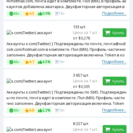
m/hotmail.com, почта идет в комплекте. Пол (MIX). В профиль ак
каунтов добавлена аватарка. Двухфакторная авторизация в
ключена. Token в комплекте. Зарегистрированы с MIX ip.
Подробнее...
48ч
4.5
0.9%
1k+
133 шт.
Цена за 1 шт.
Купить
от $0,278
Аккаунты x.com(Twitter) | Подтверждены по почте, почта@outl
ook.com/hotmail.com в комплекте. Пол (MIX). Профиль частично
заполнен. Двухфакторная авторизация включена. Token в ко
мплекте. Зарегистрированы с MIX ip.
Подробнее...
48ч
4.7
4.5%
1k+
3 657 шт.
Цена за 1 шт.
Купить
от $0,305
Аккаунты x.com(Twitter) | Подтверждены по SMS. Подтвержден
ы по почте, почта идет в комплекте. Пол (MIX). Профиль части
чно заполнен. Двухфакторная авторизация включена. Token
в комплекте. Зарегистрированы с MIX ip.
Подробнее...
48ч
4.8
2.3%
1k+
8 227 шт.
Цена за 1 шт.
Купить