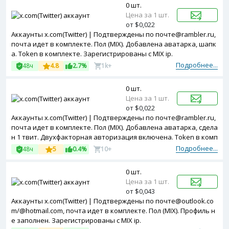
0 шт.
Цена за 1 шт.
от $0,022
Аккаунты x.com(Twitter) | Подтверждены по почте@rambler.ru,
почта идет в комплекте. Пол (MIX). Добавлена аватарка, шапк
а. Token в комплекте. Зарегистрированы с MIX ip.
Подробнее...
48ч
4.8
2.7%
1k+
0 шт.
Цена за 1 шт.
от $0,022
Аккаунты x.com(Twitter) | Подтверждены по почте@rambler.ru,
почта идет в комплекте. Пол (MIX). Добавлена аватарка, сдела
н 1 твит. Двухфакторная авторизация включена. Token в комп
лекте. Зарегистрированы с MIX ip.
Подробнее...
48ч
5
0.4%
10+
0 шт.
Цена за 1 шт.
от $0,043
Аккаунты x.com(Twitter) | Подтверждены по почте@outlook.co
m/@hotmail.com, почта идет в комплекте. Пол (MIX). Профиль н
е заполнен. Зарегистрированы с MIX ip.