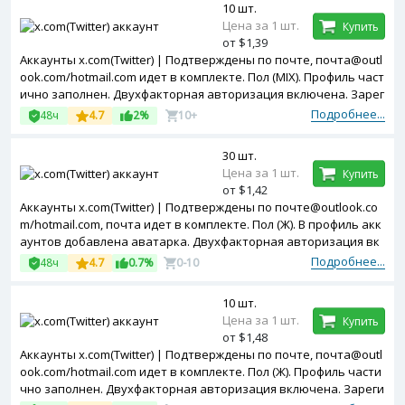
10 шт.
Цена за 1 шт.
Купить
от $1,39
Аккаунты x.com(Twitter) | Подтверждены по почте, почта@outl
ook.com/hotmail.com идет в комплекте. Пол (MIX). Профиль част
ично заполнен. Двухфакторная авторизация включена. Зарег
истрированы с United Kingdom ip.
Подробнее...
48ч
4.7
2%
10+
30 шт.
Цена за 1 шт.
Купить
от $1,42
Аккаунты x.com(Twitter) | Подтверждены по почте@outlook.co
m/hotmail.com, почта идет в комплекте. Пол (Ж). В профиль акк
аунтов добавлена аватарка. Двухфакторная авторизация вк
лючена. Зарегистрированы с Belarus ip.
Подробнее...
48ч
4.7
0.7%
0-10
10 шт.
Цена за 1 шт.
Купить
от $1,48
Аккаунты x.com(Twitter) | Подтверждены по почте, почта@outl
ook.com/hotmail.com идет в комплекте. Пол (Ж). Профиль части
чно заполнен. Двухфакторная авторизация включена. Зареги