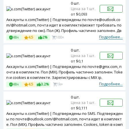
0 шт.
Цена за 1 шт.
от $0,093
Аккаунты x.com(Twitter) | Подтверждены по почте@outlook.co
m/@hotmail.com, почта идет в комплекте(может требовать по
дтверждение по смс). Пол (Ж). Профиль частично заполнен. Дв
ухфакторная авторизация включена. Token в комплекте. Зар
Подробнее...
48ч
4.5
2%
100+
егистрированы с MIX ip.
0 шт.
Цена за 1 шт.
от $0,1
Аккаунты x.com(Twitter) | Подтверждены по почте@gmx.com, п
очта в комплекте. Пол (MIX). Профиль частично заполнен. Toke
n и cookies в комплекте. Зарегистрированы с MIX ip.
Подробнее...
48ч
4.5
3.2%
1k+
0 шт.
Цена за 1 шт.
от $0,111
Аккаунты x.com(Twitter) | Подтверждены по SMS. Подтвержден
ы по почте@outlook.com/@hotmail.com, почта идет в комплект
е. Пол (MIX). Профиль частично заполнен. Cookies, token в комп