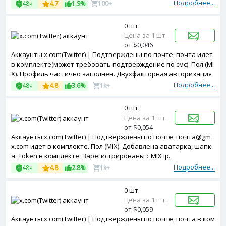
Подробнее...
48ч
4.7
1.9%
100+
0 шт.
Цена за 1 шт.
от $0,046
Аккаунты x.com(Twitter) | Подтверждены по почте, почта идет
в комплекте(может требовать подтверждение по смс). Пол (MI
X). Профиль частично заполнен. Двухфакторная авторизация
включена. Token в комплекте. Зарегистрированы с MIX ip.
Подробнее...
48ч
4.8
3.6%
1k+
0 шт.
Цена за 1 шт.
от $0,054
Аккаунты x.com(Twitter) | Подтверждены по почте, почта@gm
x.com идет в комплекте. Пол (MIX). Добавлена аватарка, шапк
а. Token в комплекте. Зарегистрированы с MIX ip.
Подробнее...
48ч
4.8
2.8%
1k+
0 шт.
Цена за 1 шт.
от $0,059
Аккаунты x.com(Twitter) | Подтверждены по почте, почта в ком