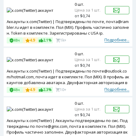
0 шт.
Цена за 1 шт.
от $0,74
Аккаунты x.com(Twitter) | Подтверждены по почте, почта@ram
bler.ru идет в комплекте. Пол (MIX). Профиль частично заполне
н. Token в комплекте. Зарегистрированы с USA ip.
Подробнее...
48ч
4.9
2.1%
1k+
0 шт.
Цена за 1 шт.
от $0,74
Аккаунты x.com(Twitter) | Подтверждены по почте@outlook.co
m/hotmail.com, почта идет в комплекте. Пол (MIX). В профиль ак
каунтов добавлена аватарка. Двухфакторная авторизация в
ключена. Useragent и cookies в комплекте. Зарегистрированы
Подробнее...
48ч
4.9
2.3%
10+
с EU ip.
0 шт.
Цена за 1 шт.
от $0,74
Аккаунты x.com(Twitter) | Аккаунты подтверждены по смс. Под
тверждены по почте@gmx.com, почта в комплекте. Пол (MIX).
Профиль частично заполнен. Двухфакторная авторизация вк