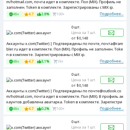
m/hotmail.com, почта идет в комплекте. Пол (MIX). Профиль не
заполнен. Token в комплекте. Зарегистрированы с MIX ip.
Подробнее...
48ч
4.7
2.8%
100+
0 шт.
Цена за 1 шт.
от $0,148
Аккаунты x.com(Twitter) | Подтверждены по почте, почта@ram
bler.ru идет в комплекте. Пол (MIX). Профиль не заполнен. Toke
n в комплекте. Зарегистрированы с MIX ip.
Подробнее...
48ч
4.7
3.1%
1k+
0 шт.
Цена за 1 шт.
от $0,148
Аккаунты x.com(Twitter) | Подтверждены по почте@outlook.co
m/hotmail.com, почта идет в комплекте. Пол (MIX). В профиль ак
каунтов добавлена аватарка. Token в комплекте. Зарегистри
рованы с MIX ip.
Подробнее...
48ч
4.7
0.2%
100+
0 шт.
Цена за 1 шт.