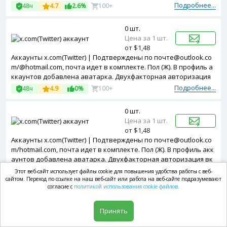
егистрированы с USA ip.
Подробнее...
48ч
4.7
2.6%
100+
0 шт.
Цена за 1 шт.
от $1,48
Аккаунты x.com(Twitter) | Подтверждены по почте@outlook.co
m/@hotmail.com, почта идет в комплекте. Пол (Ж). В профиль а
ккаунтов добавлена аватарка. Двухфакторная авторизация
включена. Зарегистрированы с MIX ip.
Подробнее...
48ч
4.9
0%
100+
0 шт.
Цена за 1 шт.
от $1,48
Аккаунты x.com(Twitter) | Подтверждены по почте@outlook.co
m/hotmail.com, почта идет в комплекте. Пол (Ж). В профиль акк
аунтов добавлена аватарка. Двухфакторная авторизация вк
лючена. Зарегистрированы с Italy ip.
Подробнее...
48ч
4.6
3.6%
10+
Этот веб-сайт использует файлы cookie для повышения удобства работы с веб-
сайтом. Переход по ссылке на наш веб-сайт или работа на веб-сайте подразумевают
согласие с
политикой использования cookie файлов.
0 шт.
Цена за 1 шт.
Принять
от $1,54
Аккаунты x.com(Twitter) | Подтверждены по почте@outlook.co