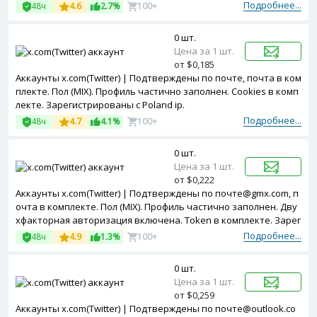
ken в комплекте. Зарегистрированы с USA ip.
Подробнее...
48ч
4.6
2.7%
100+
0 шт.
Цена за 1 шт.
от $0,185
Аккаунты x.com(Twitter) | Подтверждены по почте, почта в ком
плекте. Пол (MIX). Профиль частично заполнен. Cookies в комп
лекте. Зарегистрированы с Poland ip.
Подробнее...
48ч
4.7
4.1%
100+
0 шт.
Цена за 1 шт.
от $0,222
Аккаунты x.com(Twitter) | Подтверждены по почте@gmx.com, п
очта в комплекте. Пол (MIX). Профиль частично заполнен. Дву
хфакторная авторизация включена. Token в комплекте. Зарег
истрированы с USA ip.
Подробнее...
48ч
4.9
1.3%
100+
0 шт.
Цена за 1 шт.
от $0,259
Аккаунты x.com(Twitter) | Подтверждены по почте@outlook.co