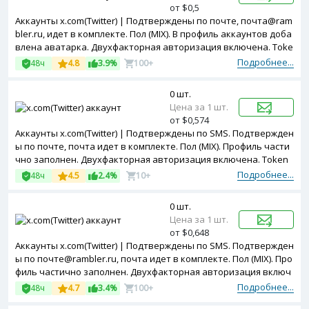
от $0,5
Аккаунты x.com(Twitter) | Подтверждены по почте, почта@ram
bler.ru, идет в комплекте. Пол (MIX). В профиль аккаунтов доба
влена аватарка. Двухфакторная авторизация включена. Toke
n в комплекте. Зарегистрированы с MIX ip.
Подробнее...
48ч
4.8
3.9%
100+
0 шт.
Цена за 1 шт.
от $0,574
Аккаунты x.com(Twitter) | Подтверждены по SMS. Подтвержден
ы по почте, почта идет в комплекте. Пол (MIX). Профиль части
чно заполнен. Двухфакторная авторизация включена. Token
в комплекте. Зарегистрированы с USA ip.
Подробнее...
48ч
4.5
2.4%
10+
0 шт.
Цена за 1 шт.
от $0,648
Аккаунты x.com(Twitter) | Подтверждены по SMS. Подтвержден
ы по почте@rambler.ru, почта идет в комплекте. Пол (MIX). Про
филь частично заполнен. Двухфакторная авторизация включ
ена. Token в комплекте. Зарегистрированы с EU ip.
Подробнее...
48ч
4.7
3.4%
100+