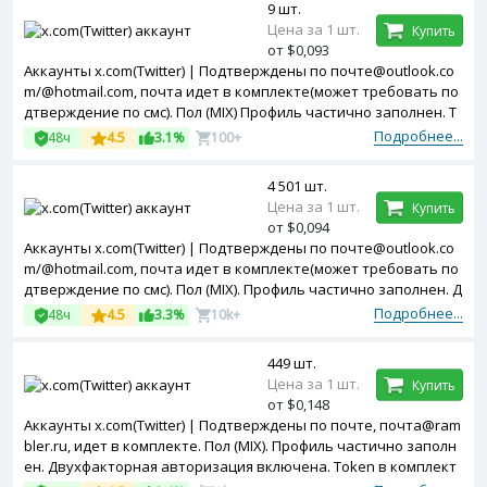
9 шт.
Цена за 1 шт.
Купить
от $0,093
Аккаунты x.com(Twitter) | Подтверждены по почте@outlook.co
m/@hotmail.com, почта идет в комплекте(может требовать по
дтверждение по смс). Пол (MIX) Профиль частично заполнен. T
oken в комплекте. Зарегистрированы с MIX ip.
Подробнее...
48ч
4.5
3.1%
100+
4 501 шт.
Цена за 1 шт.
Купить
от $0,094
Аккаунты x.com(Twitter) | Подтверждены по почте@outlook.co
m/@hotmail.com, почта идет в комплекте(может требовать по
дтверждение по смс). Пол (MIX). Профиль частично заполнен. Д
вухфакторная авторизация включена. Token в комплекте. За
Подробнее...
48ч
4.5
3.3%
10k+
регистрированы с MIX ip.
449 шт.
Цена за 1 шт.
Купить
от $0,148
Аккаунты x.com(Twitter) | Подтверждены по почте, почта@ram
bler.ru, идет в комплекте. Пол (MIX). Профиль частично заполн
ен. Двухфакторная авторизация включена. Token в комплект