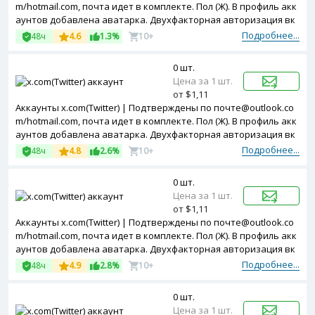
m/hotmail.com, почта идет в комплекте. Пол (Ж). В профиль акк
аунтов добавлена аватарка. Двухфакторная авторизация вк
лючена. Зарегистрированы с Netherlands ip.
Подробнее...
48ч
4.6
1.3%
10+
0 шт.
Цена за 1 шт.
от $1,11
Аккаунты x.com(Twitter) | Подтверждены по почте@outlook.co
m/hotmail.com, почта идет в комплекте. Пол (Ж). В профиль акк
аунтов добавлена аватарка. Двухфакторная авторизация вк
лючена. Зарегистрированы с Norway ip.
Подробнее...
48ч
4.8
2.6%
10+
0 шт.
Цена за 1 шт.
от $1,11
Аккаунты x.com(Twitter) | Подтверждены по почте@outlook.co
m/hotmail.com, почта идет в комплекте. Пол (Ж). В профиль акк
аунтов добавлена аватарка. Двухфакторная авторизация вк
лючена. Зарегистрированы с Spain ip.
Подробнее...
48ч
4.9
2.8%
10+
0 шт.
Цена за 1 шт.