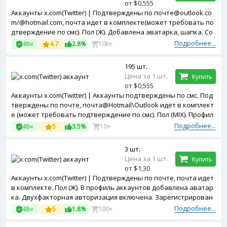
от $0,555
Аккаунты x.com(Twitter) | Подтверждены по почте@outlook.co
m/@hotmail.com, почта идет в комплекте(может требовать по
дтверждение по смс). Пол (Ж). Добавлена аватарка, шапка. Co
okies и token в комплекте. Зарегистрированы с MIX ip.
Подробнее...
48ч
4.7
2.8%
10k+
195 шт.
Цена за 1 шт.
Купить
от $0,555
Аккаунты x.com(Twitter) | Аккаунты подтверждены по смс. Под
тверждены по почте, почта@Hotmail\Outlook идет в комплект
е (может требовать подтверждение по смс). Пол (MIX). Профил
ь не заполнен. Token в комплекте. Двухфакторная авторизац
Подробнее...
48ч
5
3.5%
10+
ия включена. Зарегистрированы с MIX ip.
3 шт.
Цена за 1 шт.
Купить
от $1,30
Аккаунты x.com(Twitter) | Подтверждены по почте, почта идет
в комплекте. Пол (Ж). В профиль аккаунтов добавлена аватар
ка. Двухфакторная авторизация включена. Зарегистрирован
ы с MIX ip.
Подробнее...
48ч
5
1.8%
100+