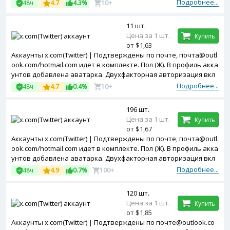
стрированы с Australia ip.
Подробнее...
48ч
4.7
4.3%
10+
11 шт.
Цена за 1 шт.
Купить
от $1,63
Аккаунты x.com(Twitter) | Подтверждены по почте, почта@outl
ook.com/hotmail.com идет в комплекте. Пол (Ж). В профиль акка
унтов добавлена аватарка. Двухфакторная авторизация вкл
ючена. Зарегистрированы с EU ip.
Подробнее...
48ч
4.7
0.4%
10+
196 шт.
Цена за 1 шт.
Купить
от $1,67
Аккаунты x.com(Twitter) | Подтверждены по почте, почта@outl
ook.com/hotmail.com идет в комплекте. Пол (Ж). В профиль акка
унтов добавлена аватарка. Двухфакторная авторизация вкл
ючена. Зарегистрированы с USA ip.
Подробнее...
48ч
4.9
0.7%
100+
120 шт.
Цена за 1 шт.
Купить
от $1,85
Аккаунты x.com(Twitter) | Подтверждены по почте@outlook.co