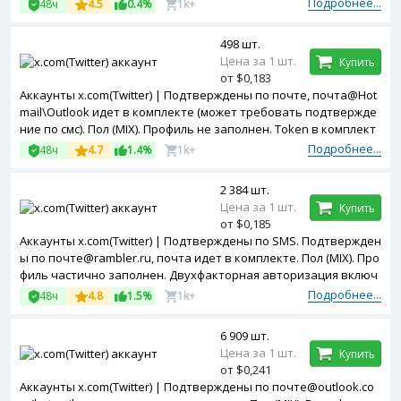
е. Зарегистрированы с MIX ip.
Подробнее...
48ч
4.5
0.4%
1k+
498 шт.
Цена за 1 шт.
Купить
от $0,183
Аккаунты x.com(Twitter) | Подтверждены по почте, почта@Hot
mail\Outlook идет в комплекте (может требовать подтвержде
ние по смс). Пол (MIX). Профиль не заполнен. Token в комплект
е. Двухфакторная авторизация включена. Зарегистрированы
Подробнее...
48ч
4.7
1.4%
1k+
с MIX ip.
2 384 шт.
Цена за 1 шт.
Купить
от $0,185
Аккаунты x.com(Twitter) | Подтверждены по SMS. Подтвержден
ы по почте@rambler.ru, почта идет в комплекте. Пол (MIX). Про
филь частично заполнен. Двухфакторная авторизация включ
ена. Token в комплекте. Зарегистрированы с MIX ip.
Подробнее...
48ч
4.8
1.5%
1k+
6 909 шт.
Цена за 1 шт.
Купить
от $0,241
Аккаунты x.com(Twitter) | Подтверждены по почте@outlook.co