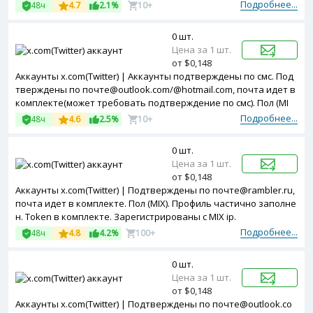
лекте. Зарегистрированы с MIX ip.
Подробнее...
48ч
4.7
2.1%
10+
0 шт.
Цена за 1 шт.
от $0,148
Аккаунты x.com(Twitter) | Аккаунты подтверждены по смс. Под
тверждены по почте@outlook.com/@hotmail.com, почта идет в
комплекте(может требовать подтверждение по смс). Пол (MI
X). В профиль аккаунтов добавлена аватарка. Двухфакторная
Подробнее...
48ч
4.6
2.5%
10+
авторизация в комплекте. Token в комплекте. Зарегистриров
аны с MIX ip.
0 шт.
Цена за 1 шт.
от $0,148
Аккаунты x.com(Twitter) | Подтверждены по почте@rambler.ru,
почта идет в комплекте. Пол (MIX). Профиль частично заполне
н. Token в комплекте. Зарегистрированы с MIX ip.
Подробнее...
48ч
4.8
4.2%
100+
0 шт.
Цена за 1 шт.
от $0,148
Аккаунты x.com(Twitter) | Подтверждены по почте@outlook.co