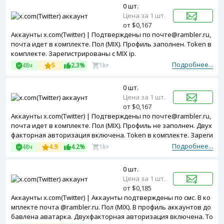
0 шт.
Цена за 1 шт.
от $0,167
Аккаунты x.com(Twitter) | Подтверждены по почте@rambler.ru,
почта идет в комплекте. Пол (MIX). Профиль заполнен. Token в
комплекте. Зарегистрированы с MIX ip.
Подробнее...
48ч
5
2.3%
1k+
0 шт.
Цена за 1 шт.
от $0,167
Аккаунты x.com(Twitter) | Подтверждены по почте@rambler.ru,
почта идет в комплекте. Пол (MIX). Профиль не заполнен. Двух
факторная авторизация включена. Token в комплекте. Зареги
стрированы с MIX ip.
Подробнее...
48ч
4.9
4.2%
1k+
0 шт.
Цена за 1 шт.
от $0,185
Аккаунты x.com(Twitter) | Аккаунты подтверждены по смс. В ко
мплекте почта @rambler.ru. Пол (MIX). В профиль аккаунтов до
бавлена аватарка. Двухфакторная авторизация включена. To