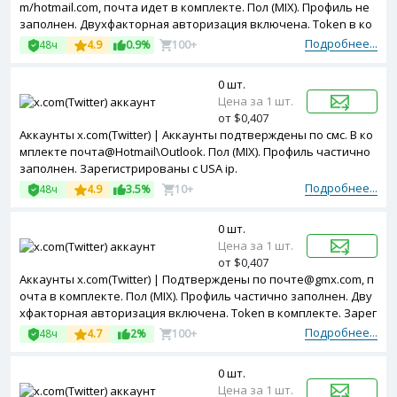
m/hotmail.com, почта идет в комплекте. Пол (MIX). Профиль не
заполнен. Двухфакторная авторизация включена. Token в ко
мплекте. Зарегистрированы с MIX ip.
Подробнее...
48ч
4.9
0.9%
100+
0 шт.
Цена за 1 шт.
от $0,407
Аккаунты x.com(Twitter) | Аккаунты подтверждены по смс. В ко
мплекте почта@Hotmail\Outlook. Пол (MIX). Профиль частично
заполнен. Зарегистрированы с USA ip.
Подробнее...
48ч
4.9
3.5%
10+
0 шт.
Цена за 1 шт.
от $0,407
Аккаунты x.com(Twitter) | Подтверждены по почте@gmx.com, п
очта в комплекте. Пол (MIX). Профиль частично заполнен. Дву
хфакторная авторизация включена. Token в комплекте. Зарег
истрированы с MIX ip.
Подробнее...
48ч
4.7
2%
100+
0 шт.
Цена за 1 шт.