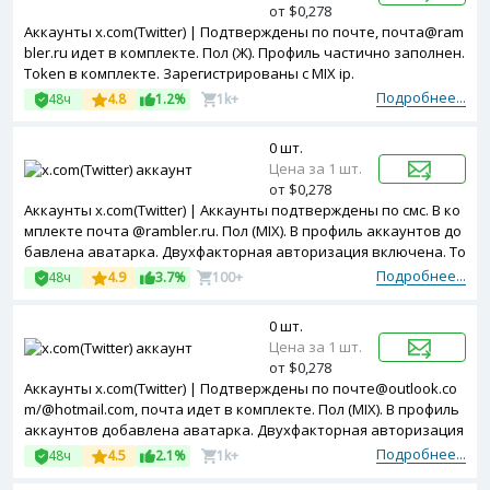
от $0,278
Аккаунты x.com(Twitter) | Подтверждены по почте, почта@ram
bler.ru идет в комплекте. Пол (Ж). Профиль частично заполнен.
Token в комплекте. Зарегистрированы с MIX ip.
Подробнее...
48ч
4.8
1.2%
1k+
0 шт.
Цена за 1 шт.
от $0,278
Аккаунты x.com(Twitter) | Аккаунты подтверждены по смс. В ко
мплекте почта @rambler.ru. Пол (MIX). В профиль аккаунтов до
бавлена аватарка. Двухфакторная авторизация включена. To
ken в комплекте. Зарегистрированы с ip разных стран.
Подробнее...
48ч
4.9
3.7%
100+
0 шт.
Цена за 1 шт.
от $0,278
Аккаунты x.com(Twitter) | Подтверждены по почте@outlook.co
m/@hotmail.com, почта идет в комплекте. Пол (MIX). В профиль
аккаунтов добавлена аватарка. Двухфакторная авторизация
включена. Token в комплекте. Зарегистрированы с MIX ip.
Подробнее...
48ч
4.5
2.1%
1k+