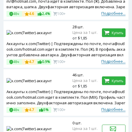
m/@hotmail.com, почта идет в комплекте. Пол (Ж). Добавлена а
ватарка, шапка. Двухфакторная авторизация включена. Заре
гистрированы с USA ip.
Подробнее...
48ч
4.6
2.4%
100+
28 шт.
Цена за 1 шт.
Купить
от $1,85
Аккаунты x.com(Twitter) | Подтверждены по почте, почта@outl
ook.com/hotmail.com идет в комплекте. Пол (Ж). В профиль акка
унтов добавлена аватарка. Двухфакторная авторизация вкл
ючена. Cookies в комплекте. Зарегистрированы с USA ip.
Подробнее...
48ч
4.7
0.9%
100+
46 шт.
Цена за 1 шт.
Купить
от $1,85
Аккаунты x.com(Twitter) | Подтверждены по почте, почта@outl
ook.com/hotmail.com идет в комплекте. Пол (MIX). Профиль част
ично заполнен. Двухфакторная авторизация включена. Зарег
истрированы с South Korea ip.
Подробнее...
48ч
4.7
5%
100+
0 шт.
Цена за 1 шт.