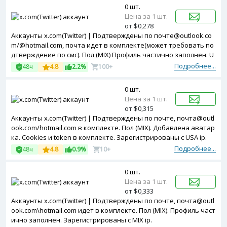
0 шт.
Цена за 1 шт.
от $0,278
Аккаунты x.com(Twitter) | Подтверждены по почте@outlook.co
m/@hotmail.com, почта идет в комплекте(может требовать по
дтверждение по смс). Пол (MIX) Профиль частично заполнен. U
seragent и token в комплекте. Зарегистрированы с MIX ip.
Подробнее...
48ч
4.8
2.2%
100+
0 шт.
Цена за 1 шт.
от $0,315
Аккаунты x.com(Twitter) | Подтверждены по почте, почта@outl
ook.com/hotmail.com в комплекте. Пол (MIX). Добавлена аватар
ка. Cookies и token в комплекте. Зарегистрированы с USA ip.
Подробнее...
48ч
4.8
0.9%
10+
0 шт.
Цена за 1 шт.
от $0,333
Аккаунты x.com(Twitter) | Подтверждены по почте, почта@outl
ook.com\hotmail.com идет в комплекте. Пол (MIX). Профиль част
ично заполнен. Зарегистрированы с MIX ip.