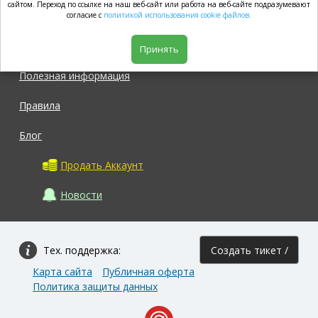
market.com
сайтом. Переход по ссылке на наш веб-сайт или работа на веб-сайте подразумевают
согласие с
политикой использования cookie файлов.
Магазин
Принять
Полезная информация
Правила
Блог
Продать Аккаунт
Новости
Тех. поддержка:
Создать тикет /
Карта сайта
Публичная оферта
Задать вопрос
Политика защиты данных