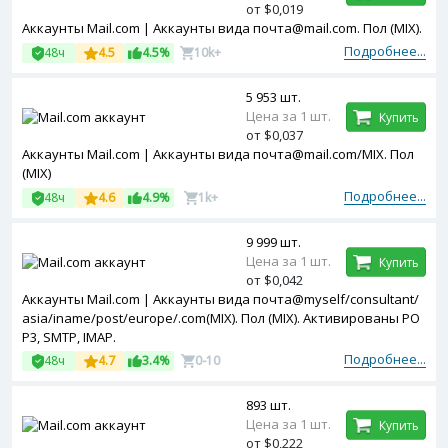
от $0,019
Аккаунты Mail.com | Аккаунты вида почта@mail.com. Пол (MIX).
Подробнее...
48ч
4.5
4.5%
10k+
5 953 шт.
Цена за 1 шт.
Купить
от $0,037
Аккаунты Mail.com | Аккаунты вида почта@mail.com/MIX. Пол
(MIX)
Подробнее...
48ч
4.6
4.9%
1k+
9 999 шт.
Цена за 1 шт.
Купить
от $0,042
Аккаунты Mail.com | Аккаунты вида почта@myself/consultant/
asia/iname/post/europe/.com(MIX). Пол (MIX). Активированы PO
P3, SMTP, IMAP.
Подробнее...
48ч
4.7
3.4%
0-10
893 шт.
Цена за 1 шт.
Купить
от $0,222