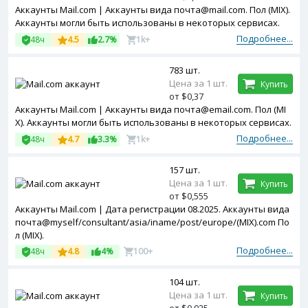
Аккаунты Mail.com | Аккаунты вида почта@mail.com. Пол (MIX).
Аккаунты могли быть использованы в некоторых сервисах.
Подробнее...
48ч
4.5
2.7%
1k+
783 шт.
Цена за 1 шт.
Купить
от $0,37
Аккаунты Mail.com | Аккаунты вида почта@email.com. Пол (MI
X). Аккаунты могли быть использованы в некоторых сервисах.
Подробнее...
48ч
4.7
3.3%
1k+
157 шт.
Цена за 1 шт.
Купить
от $0,555
Аккаунты Mail.com | Дата регистрации 08.2025. Аккаунты вида
почта@myself/consultant/asia/iname/post/europe/(MIX).com По
л (MIX).
Подробнее...
48ч
4.8
4%
100+
104 шт.
Цена за 1 шт.
Купить