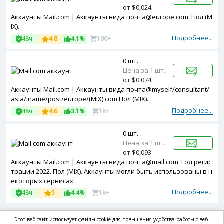
от $0,024
Аккаунты Mail.com | Аккаунты вида почта@europe.com. Пол (M
IX).
Подробнее...
48ч
4.8
4.1%
100+
0 шт.
Цена за 1 шт.
от $0,074
Аккаунты Mail.com | Аккаунты вида почта@myself/consultant/
asia/iname/post/europe/(MIX).com Пол (MIX).
Подробнее...
48ч
4.6
3.1%
1k+
0 шт.
Цена за 1 шт.
от $0,093
Аккаунты Mail.com | Аккаунты вида почта@mail.com. Год регис
трации 2022. Пол (MIX). Аккаунты могли быть использованы в н
екоторых сервисах.
Подробнее...
48ч
5
4.4%
1k+
Этот веб-сайт использует файлы cookie для повышения удобства работы с веб-