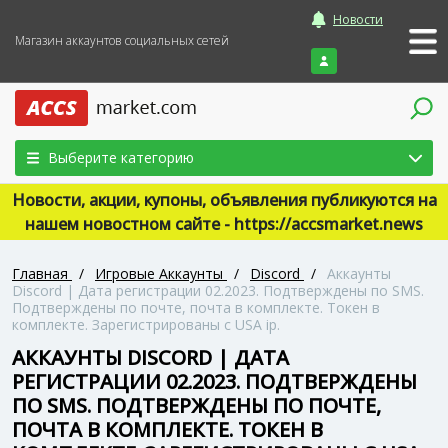
Новости
Магазин аккаунтов социальных сетей
Войти
Выберите категорию
Новости, акции, купоны, объявления публикуются на
нашем новостном сайте - https://accsmarket.news
Главная
/
Игровые Аккаунты
/
Discord
/
Аккаунты
Discord | Дата регистрации 02.2023. Подтверждены по SMS.
Подтверждены по почте, почта в комплекте. Токен в
комплекте. Зарегистрированы с USA ip.
АККАУНТЫ DISCORD | ДАТА
РЕГИСТРАЦИИ 02.2023. ПОДТВЕРЖДЕНЫ
ПО SMS. ПОДТВЕРЖДЕНЫ ПО ПОЧТЕ,
ПОЧТА В КОМПЛЕКТЕ. ТОКЕН В