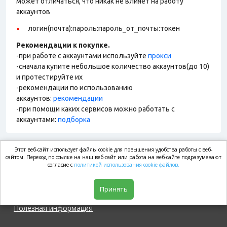
может отличаться, что никак не влияет на работу
аккаунтов
логин(почта):пароль:пароль_от_почты:токен
Рекомендации к покупке.
-при работе с аккаунтами используйте
прокси
-сначала купите небольшое количество аккаунтов(до 10)
и протестируйте их
-рекомендации по использованию
аккаунтов:
рекомендации
-при помощи каких сервисов можно работать с
аккаунтами:
подборка
Этот веб-сайт использует файлы cookie для повышения удобства работы с веб-
market.com
сайтом. Переход по ссылке на наш веб-сайт или работа на веб-сайте подразумевают
согласие с
политикой использования cookie файлов.
Магазин
Принять
Полезная информация