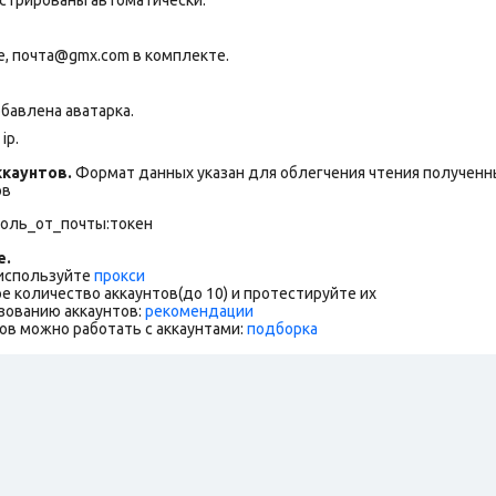
, почта@gmx.com в комплекте.
бавлена аватарка.
ip.
каунтов.
Формат данных указан для облегчения чтения полученны
ов
роль_от_почты:токен
е.
 используйте
прокси
е количество аккаунтов(до 10) и протестируйте их
зованию аккаунтов:
рекомендации
ов можно работать с аккаунтами:
подборка