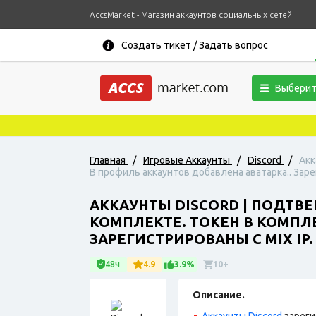
AccsMarket - Магазин аккаунтов социальных сетей
Создать тикет / Задать вопрос
Выберит
Главная
/
Игровые Аккаунты
/
Discord
/
Акк
В профиль аккаунтов добавлена аватарка.. Заре
АККАУНТЫ DISCORD | ПОДТВ
КОМПЛЕКТЕ. ТОКЕН В КОМПЛЕ
ЗАРЕГИСТРИРОВАНЫ С MIX IP.
48ч
4.9
3.9%
10+
Описание.
Аккаунты Discord
зареги