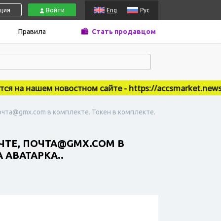
ация
Войти
Eng
Рус
Правила
Стать продавцом
на нашем новостном сайте - https://accsmarket.news
очта@gmx.com в комплекте. Токен в комплекте.
ЧТЕ, ПОЧТА@GMX.COM В
 АВАТАРКА..