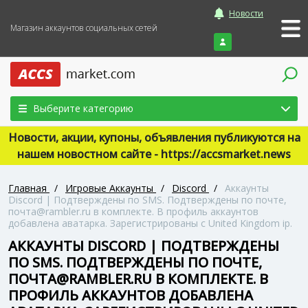
Новости
Магазин аккаунтов социальных сетей
Войти
Выберите категорию
Новости, акции, купоны, объявления публикуются на
нашем новостном сайте - https://accsmarket.news
Главная
/
Игровые Аккаунты
/
Discord
/
Аккаунты
Discord | Подтверждены по SMS. Подтверждены по почте,
почта@rambler.ru в комплекте. В профиль аккаунтов
добавлена аватарка. Зарегистрированы с United Kingdom ip.
АККАУНТЫ DISCORD | ПОДТВЕРЖДЕНЫ
ПО SMS. ПОДТВЕРЖДЕНЫ ПО ПОЧТЕ,
ПОЧТА@RAMBLER.RU В КОМПЛЕКТЕ. В
ПРОФИЛЬ АККАУНТОВ ДОБАВЛЕНА