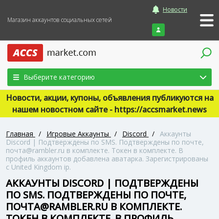
Новости
Магазин аккаунтов социальных сетей
Войти
Выберите категорию
Новости, акции, купоны, объявления публикуются на
нашем новостном сайте - https://accsmarket.news
Главная
/
Игровые Аккаунты
/
Discord
/
Аккаунты
Discord | Подтверждены по SMS. Подтверждены по почте,
почта@rambler.ru в комплекте. Токен в комплекте. В
профиль аккаунтов добавлена аватарка. Зарегистрированы
с United Kingdom ip.
АККАУНТЫ DISCORD | ПОДТВЕРЖДЕНЫ
ПО SMS. ПОДТВЕРЖДЕНЫ ПО ПОЧТЕ,
ПОЧТА@RAMBLER.RU В КОМПЛЕКТЕ.
ТОКЕН В КОМПЛЕКТЕ. В ПРОФИЛЬ