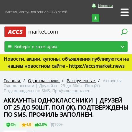
Новости
Магазин аккаунтов социальных сетей
Войти
Выберите категорию
Новости, акции, купоны, объявления публикуются на
нашем новостном сайте - https://accsmarket.news
Главная
/
Одноклассники
/
Раскрученные
/
Аккаунты
Одноклассники | Друзей от 25 до 50шт. Пол (Ж).
Подтверждены по SMS. Профиль заполнен.
АККАУНТЫ ОДНОКЛАССНИКИ | ДРУЗЕЙ
ОТ 25 ДО 50ШТ. ПОЛ (Ж). ПОДТВЕРЖДЕНЫ
ПО SMS. ПРОФИЛЬ ЗАПОЛНЕН.
48ч
4.8
2.8%
100+