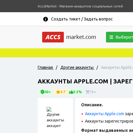
AccsMarket - Магазин аккаунтов социальных сетей
Создать тикет / Задать вопрос
Выберит
Главная
/
Другие аккаунты
/
Аккаунты Apple.
АККАУНТЫ APPLE.COM | ЗАРЕ
48ч
4.7
3.3%
1k+
Описание.
Аккаунты Apple.com
зар
Аккаунты зарегистрирова
Формат выдаваемых ак