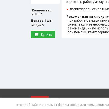
влияет на работу аккаунт
логин:пароль:секретны
Количество
200 шт.
Рекомендации к покупк
-при работе с аккаунтами
Цена за 1 шт.
-сначала купите небольшо
от
3,42 $
-рекомендации по исполь
-при помощи каких сервис
Купить
market.com
Ма
Этот веб-сайт использует файлы cookie для повышения уд