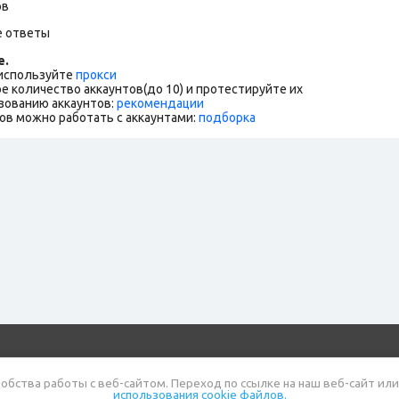
ов
е ответы
е.
 используйте
прокси
е количество аккаунтов(до 10) и протестируйте их
зованию аккаунтов:
рекомендации
ов можно работать с аккаунтами:
подборка
газин
Полезная информация
Правила
Блог
обства работы с веб-сайтом. Переход по ссылке на наш веб-сайт или
использования cookie файлов.