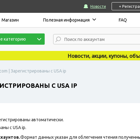
+ Регистр
Новости
Магазин
Полезная информация
FAQ
е категорию
Новости, акции, купоны, объявл
com | Зарегистрированы с USA ip
ГИСТРИРОВАНЫ С USA IP
егистрированы автоматически.
ны с USA ip.
каунтов.
Формат данных указан для облегчения чтения полученны