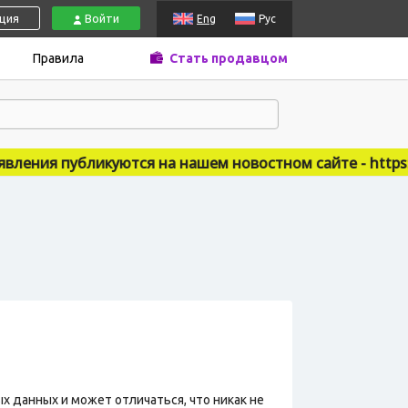
ация
Войти
Eng
Рус
Правила
Стать продавцом
ения публикуются на нашем новостном сайте - https://a
х данных и может отличаться, что никак не