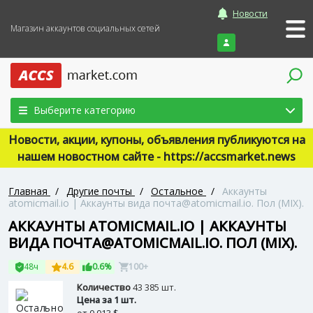
Новости
Магазин аккаунтов социальных сетей
Войти
Выберите категорию
Новости, акции, купоны, объявления публикуются на
нашем новостном сайте - https://accsmarket.news
Главная
/
Другие почты
/
Остальное
/
Аккаунты
atomicmail.io | Аккаунты вида почта@atomicmail.io. Пол (MIX).
АККАУНТЫ ATOMICMAIL.IO | АККАУНТЫ
ВИДА ПОЧТА@ATOMICMAIL.IO. ПОЛ (MIX).
48ч
4.6
0.6%
100+
Количество
43 385 шт.
Цена за 1 шт.