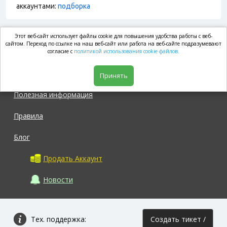
аккаунтами:
подборка
Этот веб-сайт использует файлы cookie для повышения удобства работы с веб-
market.com
сайтом. Переход по ссылке на наш веб-сайт или работа на веб-сайте подразумевают
согласие с
политикой использования cookie файлов.
Магазин
Принять
Полезная информация
Правила
Блог
Продать Аккаунт
Новости
Тех. поддержка:
Создать тикет /