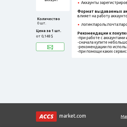
Аккаунты зарегистрирова
Формат выдаваемых ак
влияет на работу аккаунт
Количество
0 шт.
логин:пароль:почта:пар
Цена за 1 шт.
Рекомендации к покупк
от
0,148 $
-при работе с аккаунтами
-сначала купите небольшо
-рекомендации по исполь
-при помощи каких сервис
market.com
Ма