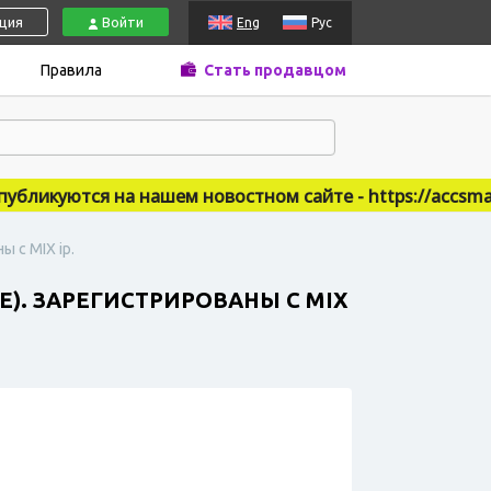
ация
Войти
Eng
Рус
Правила
Стать продавцом
бликуются на нашем новостном сайте - https://accsmark
 с MIX ip.
). ЗАРЕГИСТРИРОВАНЫ С MIX