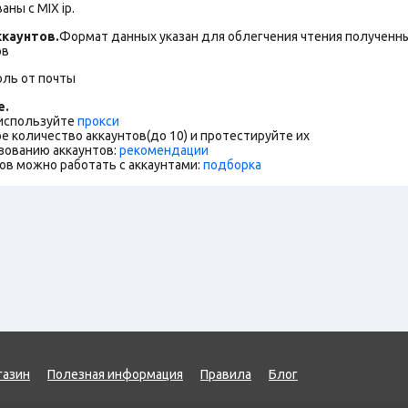
ны с MIX ip.
каунтов.
Формат данных указан для облегчения чтения полученны
ов
оль от почты
е.
 используйте
прокси
е количество аккаунтов(до 10) и протестируйте их
зованию аккаунтов:
рекомендации
ов можно работать с аккаунтами:
подборка
газин
Полезная информация
Правила
Блог