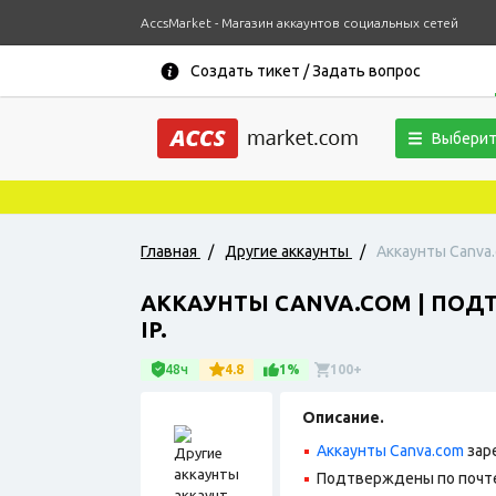
AccsMarket - Магазин аккаунтов социальных сетей
Создать тикет / Задать вопрос
Выберит
Главная
/
Другие аккаунты
/
Аккаунты Canva.
АККАУНТЫ CANVA.COM | ПОД
IP.
48ч
4.8
1%
100+
Описание.
Аккаунты Canva.com
зар
Подтверждены по почте