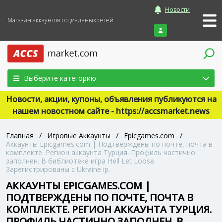
Новости
Магазин аккаунтов социальных сетей
Войти
Выберите категорию
Новости, акции, купоны, объявления публикуются на
нашем новостном сайте - https://accsmarket.news
Главная
/
Игровые Аккаунты
/
Epicgames.com
/
Аккаунты Epicgames.com | Подтверждены по почте, почта в
комплекте. Регион аккаунта Турция. Профиль частично
заполнен. В библиотеке игра Hell Let Loose.
Зарегистрированы с Ukraine ip.
АККАУНТЫ EPICGAMES.COM |
ПОДТВЕРЖДЕНЫ ПО ПОЧТЕ, ПОЧТА В
КОМПЛЕКТЕ. РЕГИОН АККАУНТА ТУРЦИЯ.
ПРОФИЛЬ ЧАСТИЧНО ЗАПОЛНЕН. В