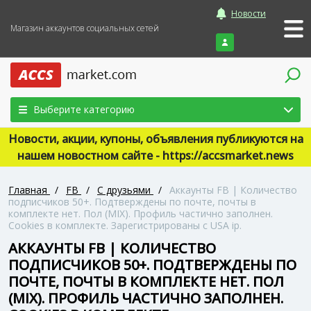
Новости
Магазин аккаунтов социальных сетей
Войти
Выберите категорию
Новости, акции, купоны, объявления публикуются на
нашем новостном сайте - https://accsmarket.news
Главная
/
FB
/
С друзьями
/
Аккаунты FB | Количество
подписчиков 50+. Подтверждены по почте, почты в
комплекте нет. Пол (MIX). Профиль частично заполнен.
Cookies в комплекте. Зарегистрированы с USA ip.
АККАУНТЫ FB | КОЛИЧЕСТВО
ПОДПИСЧИКОВ 50+. ПОДТВЕРЖДЕНЫ ПО
ПОЧТЕ, ПОЧТЫ В КОМПЛЕКТЕ НЕТ. ПОЛ
(MIX). ПРОФИЛЬ ЧАСТИЧНО ЗАПОЛНЕН.