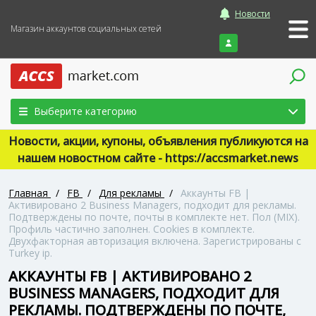
Новости
Магазин аккаунтов социальных сетей
Войти
Выберите категорию
Новости, акции, купоны, объявления публикуются на
нашем новостном сайте - https://accsmarket.news
Главная
/
FB
/
Для рекламы
/
Аккаунты FB |
Активировано 2 Business Managers, подходит для рекламы.
Подтверждены по почте, почты в комплекте нет. Пол (MIX).
Профиль частично заполнен. Cookies в комплекте.
Двухфакторная авторизация включена. Зарегистрированы с
Turkey ip.
АККАУНТЫ FB | АКТИВИРОВАНО 2
BUSINESS MANAGERS, ПОДХОДИТ ДЛЯ
РЕКЛАМЫ. ПОДТВЕРЖДЕНЫ ПО ПОЧТЕ,