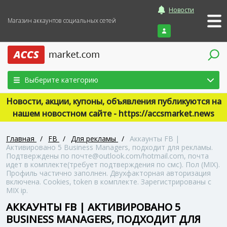
Новости
Магазин аккаунтов социальных сетей
Войти
Выберите категорию
Новости, акции, купоны, объявления публикуются на
нашем новостном сайте - https://accsmarket.news
Главная
/
FB
/
Для рекламы
/
Аккаунты FB |
Активировано 5 Business Managers, подходит для рекламы.
Подтверждены по почте@outlook.com/hotmail.com, почта
идет в комплекте(требует подтверждения по смс). Пол (MIX).
Профиль частично заполнен. Двухфакторная авторизация
включена. Cookies, token в комплекте. Зарегистрированы с
MIX ip.
АККАУНТЫ FB | АКТИВИРОВАНО 5
BUSINESS MANAGERS, ПОДХОДИТ ДЛЯ