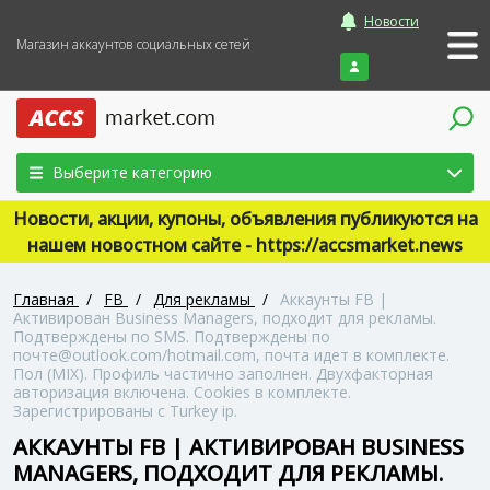
Новости
Магазин аккаунтов социальных сетей
Войти
Выберите категорию
Новости, акции, купоны, объявления публикуются на
нашем новостном сайте - https://accsmarket.news
Главная
/
FB
/
Для рекламы
/
Аккаунты FB |
Активирован Business Managers, подходит для рекламы.
Подтверждены по SMS. Подтверждены по
почте@outlook.com/hotmail.com, почта идет в комплекте.
Пол (MIX). Профиль частично заполнен. Двухфакторная
авторизация включена. Cookies в комплекте.
Зарегистрированы с Turkey ip.
АККАУНТЫ FB | АКТИВИРОВАН BUSINESS
MANAGERS, ПОДХОДИТ ДЛЯ РЕКЛАМЫ.