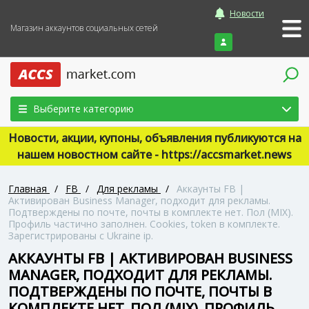
Новости
Магазин аккаунтов социальных сетей
Войти
Выберите категорию
Новости, акции, купоны, объявления публикуются на
нашем новостном сайте - https://accsmarket.news
Главная
/
FB
/
Для рекламы
/
Аккаунты FB |
Активирован Business Manager, подходит для рекламы.
Подтверждены по почте, почты в комплекте нет. Пол (MIX).
Профиль частично заполнен. Cookies, token в комплекте.
Зарегистрированы с Ukraine ip.
АККАУНТЫ FB | АКТИВИРОВАН BUSINESS
MANAGER, ПОДХОДИТ ДЛЯ РЕКЛАМЫ.
ПОДТВЕРЖДЕНЫ ПО ПОЧТЕ, ПОЧТЫ В
КОМПЛЕКТЕ НЕТ. ПОЛ (MIX). ПРОФИЛЬ