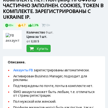
ЧАСТИЧНО ЗАПОЛНЕН. COOKIES, TOKEN В
КОМПЛЕКТЕ. ЗАРЕГИСТРИРОВАНЫ С
UKRAINE IP.
48ч
4.7
2.3%
10+
Количество
9 шт.
Цена за 1 шт.
от
8,88 $
Купить
Описание.
Аккаунты FB
зарегистрированы автоматически.
Активирован Business Manager, подходит для
рекламы.
Подтверждены по почте, почты в комплекте нет.
ФИО аккаунта может быть любым, т.е. отличаться
от страны регистрации.
Пол мужской или женский.
Профили аккаунтов могут быть как пустые, так и с