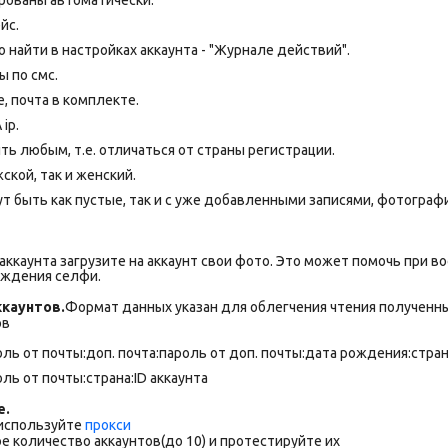
йс.
 найти в настройках аккаунта - "Журнале действий".
 по смс.
 почта в комплекте.
ip.
ь любым, т.е. отличаться от страны регистрации.
ской, так и женский.
т быть как пустые, так и с уже добавленными записями, фотограф
ккаунта загрузите на аккаунт свои фото. Это может помочь при во
рждения селфи.
каунтов.
Формат данных указан для облегчения чтения полученны
ов
ль от почты:доп. почта:пароль от доп. почты:дата рождения:страна
ль от почты:страна:ID аккаунта
е.
 используйте
прокси
е количество аккаунтов(до 10) и протестируйте их