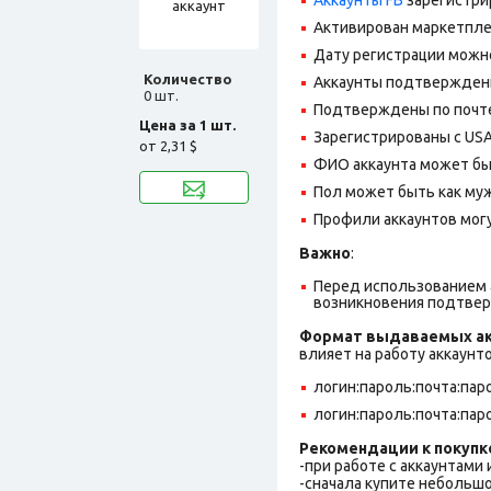
Активирован маркетпле
Дату регистрации можно
Количество
Аккаунты подтверждены
0 шт.
Подтверждены по почте,
Цена за 1 шт.
Зарегистрированы с USA 
от
2,31 $
ФИО аккаунта может быт
Пол может быть как муж
Профили аккаунтов могу
Важно
:
Перед использованием а
возникновения подтве
Формат выдаваемых ак
влияет на работу аккаунт
логин:пароль:почта:паро
логин:пароль:почта:паро
Рекомендации к покупк
-при работе с аккаунтами
-сначала купите небольшо