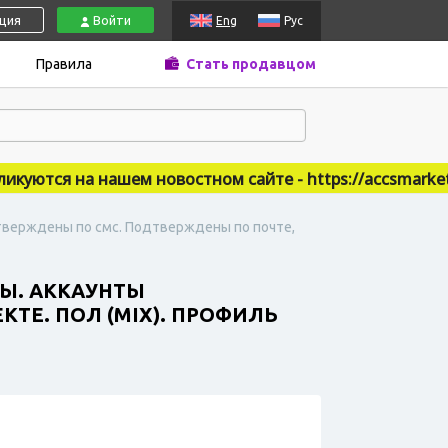
ация
Войти
Eng
Рус
Правила
Стать продавцом
ются на нашем новостном сайте - https://accsmarket.ne
дтверждены по смс. Подтверждены по почте,
Ы. АККАУНТЫ
ТЕ. ПОЛ (MIX). ПРОФИЛЬ