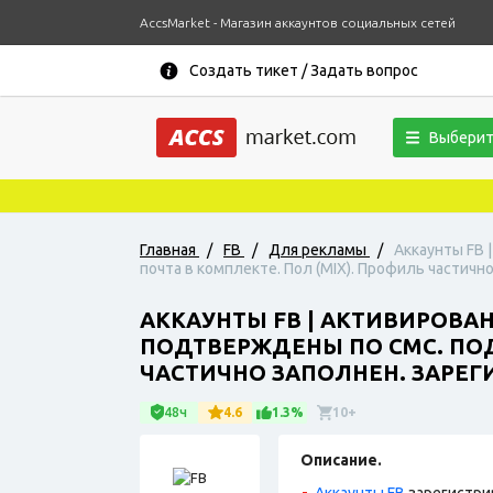
AccsMarket - Магазин аккаунтов социальных сетей
Создать тикет / Задать вопрос
Выберит
Главная
/
FB
/
Для рекламы
/
Аккаунты FB 
почта в комплекте. Пол (MIX). Профиль частично
АККАУНТЫ FB | АКТИВИРОВА
ПОДТВЕРЖДЕНЫ ПО СМС. ПОД
ЧАСТИЧНО ЗАПОЛНЕН. ЗАРЕГИ
48ч
4.6
1.3%
10+
Описание.
Аккаунты FB
зарегистри