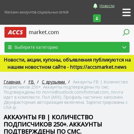
Новости
Магазин аккаунтов социальных сетей
Войти
Выберите категорию
Новости, акции, купоны, объявления публикуются на
нашем новостном сайте - https://accsmarket.news
Главная
/
FB
/
С друзьями
/
Аккаунты FB | Количество
подписчиков 250+. Аккаунты подтверждены по смс.
Подтверждены по почте@outlook.com/hotmail.com, почта
идет в комплекте. Пол (MIX). Профиль частично заполнен.
Двухфакторная авторизация включена. Зарегистрированы с
USA ip.
АККАУНТЫ FB | КОЛИЧЕСТВО
ПОДПИСЧИКОВ 250+. АККАУНТЫ
ПОДТВЕРЖДЕНЫ ПО СМС.