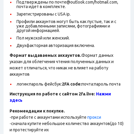
Подтверждены по почте@outlook.com/hotmail.com,
почта идет в комплекте.
Зарегистрированы с USA ip.
Профили аккаунтов могут быть как пустые, так и с
уже добавленными записями, фотографиями и
другой информацией.
Пол мужской или женский.
Двухфакторная авторизация включена.
Формат выдаваемых аккаунтов.
Формат данных
указан для облегчения чтения полученных данных и
может отличаться, что никак не влияет на работу
аккаунтов
логин:пароль фейсбук:
2FA code
:
почта:пароль почта
Инструкция по работе с сайтом 2fa.live:
Нажми
здесь
Рекомендации к покупке.
-при работе с аккаунтами используйте
прокси
-сначала купите небольшое количество аккаунтов(до 10)
и протестируйте их