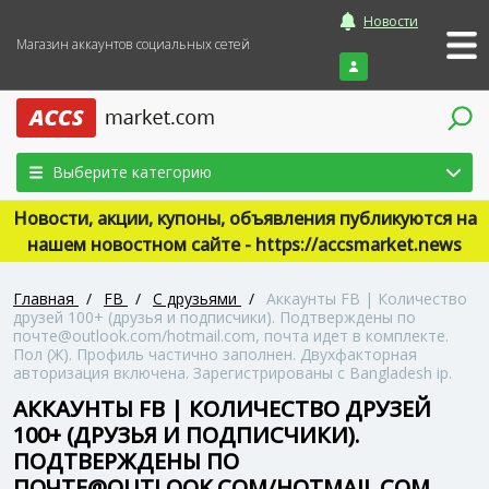
Новости
Магазин аккаунтов социальных сетей
Войти
Выберите категорию
Новости, акции, купоны, объявления публикуются на
нашем новостном сайте - https://accsmarket.news
Главная
/
FB
/
С друзьями
/
Аккаунты FB | Количество
друзей 100+ (друзья и подписчики). Подтверждены по
почте@outlook.com/hotmail.com, почта идет в комплекте.
Пол (Ж). Профиль частично заполнен. Двухфакторная
авторизация включена. Зарегистрированы с Bangladesh ip.
АККАУНТЫ FB | КОЛИЧЕСТВО ДРУЗЕЙ
100+ (ДРУЗЬЯ И ПОДПИСЧИКИ).
ПОДТВЕРЖДЕНЫ ПО
ПОЧТЕ@OUTLOOK.COM/HOTMAIL.COM,