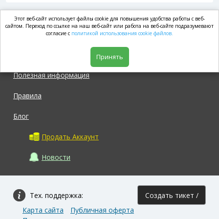
Этот веб-сайт использует файлы cookie для повышения удобства работы с веб-
market.com
сайтом. Переход по ссылке на наш веб-сайт или работа на веб-сайте подразумевают
согласие с
политикой использования cookie файлов.
Магазин
Принять
Полезная информация
Правила
Блог
Продать Аккаунт
Новости
Тех. поддержка:
Создать тикет /
Карта сайта
Публичная оферта
Задать вопрос