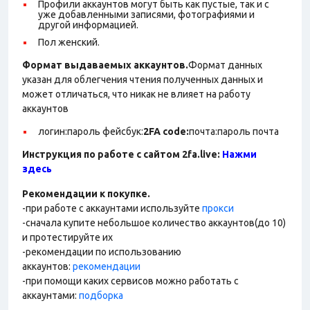
Профили аккаунтов могут быть как пустые, так и с
уже добавленными записями, фотографиями и
другой информацией.
Пол женский.
Формат выдаваемых аккаунтов.
Формат данных
указан для облегчения чтения полученных данных и
может отличаться, что никак не влияет на работу
аккаунтов
логин:пароль фейсбук:
2FA code
:
почта:пароль почта
Инструкция по работе с сайтом 2fa.live:
Нажми
здесь
Рекомендации к покупке.
-при работе с аккаунтами используйте
прокси
-сначала купите небольшое количество аккаунтов(до 10)
и протестируйте их
-рекомендации по использованию
аккаунтов:
рекомендации
-при помощи каких сервисов можно работать с
аккаунтами:
подборка