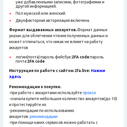
уже добавленными записями, фотографиями и
другой информацией.
Пол мужской или женский.
Двухфакторная авторизация включена.
Формат выдаваемых аккаунтов.
Формат данных
указан для облегчения чтения полученных данных и
может отличаться, что никак не влияет на работу
аккаунтов
логин(почта):пароль фейсбук:
2FA code
:пароль
почта:
2FA code
Инструкция по работе с сайтом 2fa.live:
Нажми
здесь
Рекомендации к покупке.
-при работе с аккаунтами используйте
прокси
-сначала купите небольшое количество аккаунтов(до 10)
и протестируйте их
-рекомендации по использованию
аккаунтов:
рекомендации
-при помощи каких сервисов можно работать с