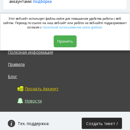
аккаунтами:
подборка
Этот веб-сайт использует файлы cookie для повышения удобства работы с веб-
market.com
сайтом. Переход по ссылке на наш веб-сайт или работа на веб-сайте подразумевают
согласие с
политикой использования cookie файлов.
Магазин
Принять
Полезная информация
Правила
Блог
Продать Аккаунт
Новости
Тех. поддержка:
Создать тикет /