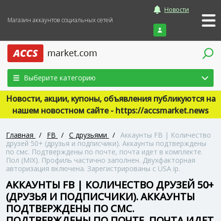
Новости
Магазин аккаунтов социальных сетей
Войти
Выберите категорию
Новости, акции, купоны, объявления публикуются на
нашем новостном сайте - https://accsmarket.news
Главная
/
FB
/
С друзьями
/
Аккаунты FB | Количество
друзей 50+ (друзья и подписчики). Аккаунты подтверждены
по смс. Подтверждены по почте, почта идет в комплекте.
Пол (MIX). Профиль частично заполнен. Двухфакторная
авторизация включена. Зарегистрированы с USA ip.
АККАУНТЫ FB | КОЛИЧЕСТВО ДРУЗЕЙ 50+
(ДРУЗЬЯ И ПОДПИСЧИКИ). АККАУНТЫ
ПОДТВЕРЖДЕНЫ ПО СМС.
ПОДТВЕРЖДЕНЫ ПО ПОЧТЕ, ПОЧТА ИДЕТ