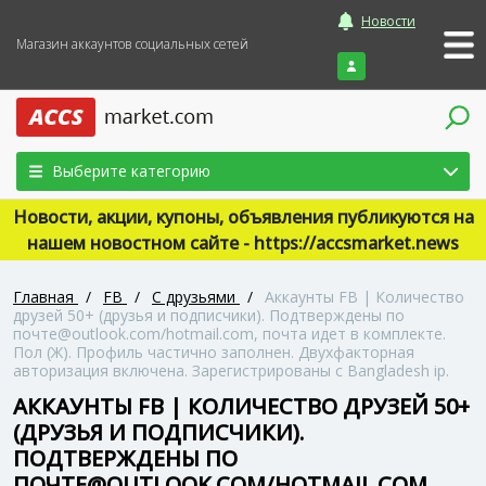
Новости
Магазин аккаунтов социальных сетей
Войти
Выберите категорию
Новости, акции, купоны, объявления публикуются на
нашем новостном сайте - https://accsmarket.news
Главная
/
FB
/
С друзьями
/
Аккаунты FB | Количество
друзей 50+ (друзья и подписчики). Подтверждены по
почте@outlook.com/hotmail.com, почта идет в комплекте.
Пол (Ж). Профиль частично заполнен. Двухфакторная
авторизация включена. Зарегистрированы с Bangladesh ip.
АККАУНТЫ FB | КОЛИЧЕСТВО ДРУЗЕЙ 50+
(ДРУЗЬЯ И ПОДПИСЧИКИ).
ПОДТВЕРЖДЕНЫ ПО
ПОЧТЕ@OUTLOOK.COM/HOTMAIL.COM,