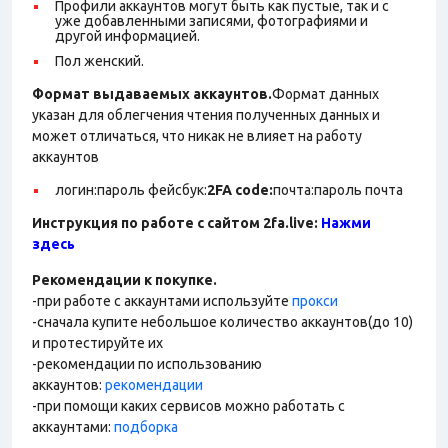
Профили аккаунтов могут быть как пустые, так и с
уже добавленными записями, фотографиями и
другой информацией.
Пол женский.
Формат выдаваемых аккаунтов.
Формат данных
указан для облегчения чтения полученных данных и
может отличаться, что никак не влияет на работу
аккаунтов
логин:пароль фейсбук:
2FA code
:
почта:пароль почта
Инструкция по работе с сайтом 2fa.live:
Нажми
здесь
Рекомендации к покупке.
-при работе с аккаунтами используйте
прокси
-сначала купите небольшое количество аккаунтов(до 10)
и протестируйте их
-рекомендации по использованию
аккаунтов:
рекомендации
-при помощи каких сервисов можно работать с
аккаунтами:
подборка