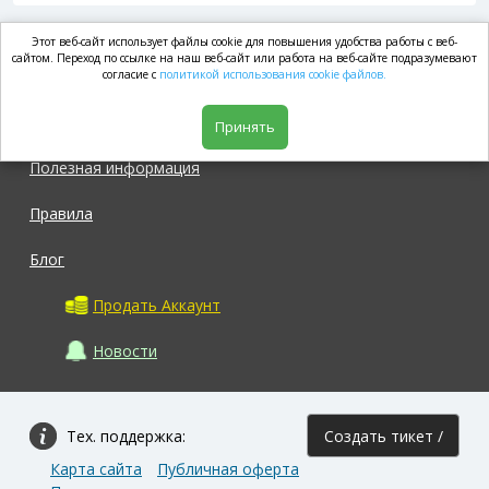
Этот веб-сайт использует файлы cookie для повышения удобства работы с веб-
market.com
сайтом. Переход по ссылке на наш веб-сайт или работа на веб-сайте подразумевают
согласие с
политикой использования cookie файлов.
Магазин
Принять
Полезная информация
Правила
Блог
Продать Аккаунт
Новости
Тех. поддержка:
Создать тикет /
Карта сайта
Публичная оферта
Задать вопрос