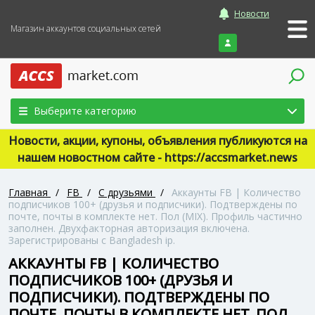
Новости
Магазин аккаунтов социальных сетей
Войти
Выберите категорию
Новости, акции, купоны, объявления публикуются на
нашем новостном сайте - https://accsmarket.news
Главная
/
FB
/
С друзьями
/
Аккаунты FB | Количество
подписчиков 100+ (друзья и подписчики). Подтверждены по
почте, почты в комплекте нет. Пол (MIX). Профиль частично
заполнен. Двухфакторная авторизация включена.
Зарегистрированы с Bangladesh ip.
АККАУНТЫ FB | КОЛИЧЕСТВО
ПОДПИСЧИКОВ 100+ (ДРУЗЬЯ И
ПОДПИСЧИКИ). ПОДТВЕРЖДЕНЫ ПО
ПОЧТЕ, ПОЧТЫ В КОМПЛЕКТЕ НЕТ. ПОЛ