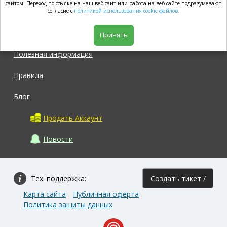
market.com
сайтом. Переход по ссылке на наш веб-сайт или работа на веб-сайте подразумевают
согласие с
политикой использования cookie файлов.
Магазин
Принять
Полезная информация
Правила
Блог
Продать Аккаунт
Новости
Тех. поддержка:
Создать тикет /
Карта сайта
Публичная оферта
Задать вопрос
Политика защиты данных