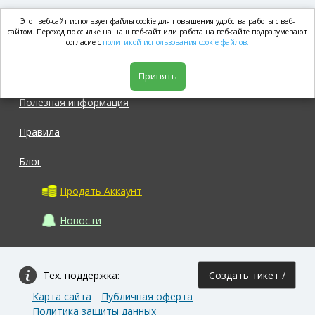
Этот веб-сайт использует файлы cookie для повышения удобства работы с веб-
market.com
сайтом. Переход по ссылке на наш веб-сайт или работа на веб-сайте подразумевают
согласие с
политикой использования cookie файлов.
Магазин
Принять
Полезная информация
Правила
Блог
Продать Аккаунт
Новости
Тех. поддержка:
Создать тикет /
Карта сайта
Публичная оферта
Задать вопрос
Политика защиты данных