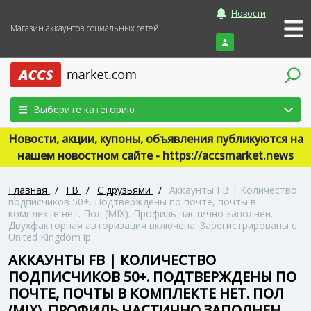
Новости
Магазин аккаунтов социальных сетей
Войти
Выберите категорию
Новости, акции, купоны, объявления публикуются на
нашем новостном сайте - https://accsmarket.news
Главная
/
FB
/
С друзьями
/
Аккаунты FB | Количество
подписчиков 50+. Подтверждены по почте, почты в
комплекте нет. Пол (MIX). Профиль частично заполнен.
Двухфакторная авторизация включена. Зарегистрированы с
United Kingdom ip.
АККАУНТЫ FB | КОЛИЧЕСТВО
ПОДПИСЧИКОВ 50+. ПОДТВЕРЖДЕНЫ ПО
ПОЧТЕ, ПОЧТЫ В КОМПЛЕКТЕ НЕТ. ПОЛ
(MIX). ПРОФИЛЬ ЧАСТИЧНО ЗАПОЛНЕН.