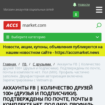
Новости
Магазин аккаунтов социальных сетей
Войти
Выберите категорию
Новости, акции, купоны, объявления публикуются на
нашем новостном сайте - https://accsmarket.news
Главная
/
FB
/
С друзьями
/
Аккаунты FB | Количество
друзей 100+ (друзья и подписчики). Подтверждены по почте,
почты в комплекте нет. Пол (MIX). Профиль частично
заполнен. Двухфакторная авторизация включена.
Зарегистрированы с Vietnam ip.
АККАУНТЫ FB | КОЛИЧЕСТВО ДРУЗЕЙ
100+ (ДРУЗЬЯ И ПОДПИСЧИКИ).
ПОДТВЕРЖДЕНЫ ПО ПОЧТЕ, ПОЧТЫ В
КОМПЛЕКТЕ НЕТ. ПОЛ (MIX). ПРОФИЛЬ