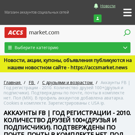
Новости
Магазин аккаунтов социальных сетей
Войти
Выберите категорию
Новости, акции, купоны, объявления публикуются на
нашем новостном сайте - https://accsmarket.news
Главная
/
FB
/
С друзьями и возрастом
/
Аккаунты FB |
Год регистрации - 2010. Количество друзей 100+(друзья и
подписчики). Подтверждены по почте, почты в комплекте
нет. Пол (MIX). В профиль аккаунтов добавлена аватарка.
Cookies в комплекте. Зарегистрированы с USA ip.
АККАУНТЫ FB | ГОД РЕГИСТРАЦИИ - 2010.
КОЛИЧЕСТВО ДРУЗЕЙ 100+(ДРУЗЬЯ И
ПОДПИСЧИКИ). ПОДТВЕРЖДЕНЫ ПО
ПОЧТЕ, ПОЧТЫ В КОМПЛЕКТЕ НЕТ. ПОЛ