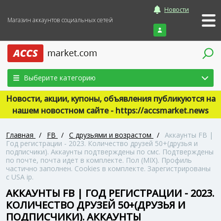
Новости
Магазин аккаунтов социальных сетей
Войти
Выберите категорию
Новости, акции, купоны, объявления публикуются на
нашем новостном сайте - https://accsmarket.news
Главная
/
FB
/
С друзьями и возрастом
/
Аккаунты FB |
Год регистрации - 2023. Количество друзей 50+(друзья и
подписчики). Аккаунты подтверждены по смс. Подтверждены
по почте, почта идет в комплекте. Пол (MIX). Профиль
частично заполнен. Сookies в комплекте. Зарегистрированы
с USA ip.
АККАУНТЫ FB | ГОД РЕГИСТРАЦИИ - 2023.
КОЛИЧЕСТВО ДРУЗЕЙ 50+(ДРУЗЬЯ И
ПОДПИСЧИКИ). АККАУНТЫ