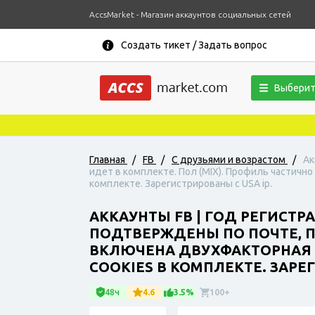
AccsMarket - Магазин аккаунтов социальных сетей
Создать тикет / Задать вопрос
Выберит
Главная
/
FB
/
С друзьями и возрастом
/
Ак
идет в комплекте. Пол (MIX). Профиль частичн
комплекте. Зарегистрированы с USA ip.
АККАУНТЫ FB | ГОД РЕГИСТРА
ПОДТВЕРЖДЕНЫ ПО ПОЧТЕ, ПО
ВКЛЮЧЕНА ДВУХФАКТОРНАЯ 
СOOKIES В КОМПЛЕКТЕ. ЗАРЕГ
48ч
4.6
3.5%
100+