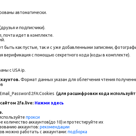
рованы автоматически.
(друзья и подписчики).
 почта идет в комплекте.
ий.
т быть как пустые, так и с уже добавленными записями, фотогра
я верификация с помощью секретного кода (коды в комплекте).
ны с USA ip.
каунтов.
Формат данных указан для облегчения чтения полученны
ов
:Email_Password:2FA:Cookies
(для расшифровки кода используйте 
сайтом 2fa.live:
Нажми здесь
е.
 используйте
прокси
е количество аккаунтов(до 10) и протестируйте их
зованию аккаунтов:
рекомендации
ов можно работать с аккаунтами:
подборка