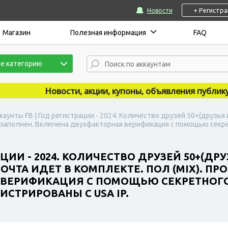
+ Регистр
Новости
Магазин
Полезная информация
FAQ
е категорию
Новости, акции, купоны, объявления публикуются
каунты FB | Год регистрации - 2024. Количество друзей 50+(друзья
о заполнен. Включена двухфакторная верификация с помощью секрет
ЦИИ - 2024. КОЛИЧЕСТВО ДРУЗЕЙ 50+(ДР
ЧТА ИДЕТ В КОМПЛЕКТЕ. ПОЛ (MIX). П
ВЕРИФИКАЦИЯ С ПОМОЩЬЮ СЕКРЕТНОГО 
ИСТРИРОВАНЫ С USA IP.