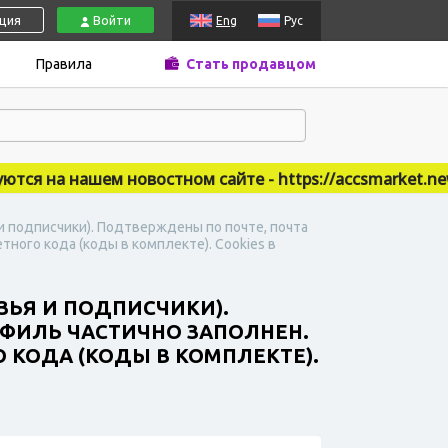
ация
Войти
Eng
Рус
Правила
Стать продавцом
 на нашем новостном сайте - https://accsmarket.news
 и подписчики). Подтверждены по почте, почта
ного кода (коды в комплекте). Сookies в
УЗЬЯ И ПОДПИСЧИКИ).
РОФИЛЬ ЧАСТИЧНО ЗАПОЛНЕН.
КОДА (КОДЫ В КОМПЛЕКТЕ).