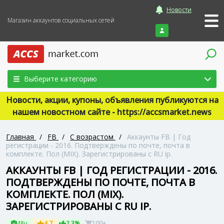
Новости
Магазин аккаунтов социальных сетей
Войти
Выберите категорию
Новости, акции, купоны, объявления публикуются на
нашем новостном сайте - https://accsmarket.news
Главная
/
FB
/
С возрастом
/
Аккаунты FB | Год
регистрации - 2016. Подтверждены по почте, почта в
комплекте. Пол (MIX). Зарегистрированы с RU ip.
АККАУНТЫ FB | ГОД РЕГИСТРАЦИИ - 2016.
ПОДТВЕРЖДЕНЫ ПО ПОЧТЕ, ПОЧТА В
КОМПЛЕКТЕ. ПОЛ (MIX).
ЗАРЕГИСТРИРОВАНЫ С RU IP.
48ч
4.7
2.3%
100+