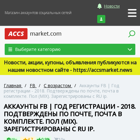
Новости
Магазин аккаунтов социальных сетей
Войти
Выберите категорию
Новости, акции, купоны, объявления публикуются на
нашем новостном сайте - https://accsmarket.news
Главная
/
FB
/
С возрастом
/
Аккаунты FB | Год
регистрации - 2018. Подтверждены по почте, почта в
комплекте. Пол (MIX). Зарегистрированы с RU ip.
АККАУНТЫ FB | ГОД РЕГИСТРАЦИИ - 2018.
ПОДТВЕРЖДЕНЫ ПО ПОЧТЕ, ПОЧТА В
КОМПЛЕКТЕ. ПОЛ (MIX).
ЗАРЕГИСТРИРОВАНЫ С RU IP.
48ч
4.7
0.9%
10+