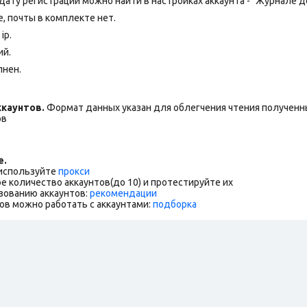
 Дату регистрации можно найти в настройках аккаунта - "Журнале д
 почты в комплекте нет.
ip.
ий.
лнен.
каунтов.
Формат данных указан для облегчения чтения полученны
ов
е.
 используйте
прокси
е количество аккаунтов(до 10) и протестируйте их
зованию аккаунтов:
рекомендации
ов можно работать с аккаунтами:
подборка