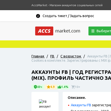
AccsMarket - Магазин аккаунтов социальных сетей
Создать тикет / Задать вопрос
Выберит
Главная
/
FB
/
С возрастом
/
Аккаунты FB |
Cookies в комплекте. Зарегистрированы с MIX ip
АККАУНТЫ FB | ГОД РЕГИСТР
(MIX). ПРОФИЛЬ ЧАСТИЧНО ЗА
48ч
4.9
1.4%
10+
Описание.
Аккаунты FB
зарегистри