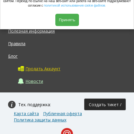
market.com
сайтом. Переход по ссылке на наш веб-сайт или работа на веб-сайте подразумевают
согласие с
политикой использования cookie файлов.
Магазин
Принять
Полезная информация
Правила
Блог
Продать Аккаунт
Новости
Тех. поддержка:
Создать тикет /
Карта сайта
Публичная оферта
Задать вопрос
Политика защиты данных