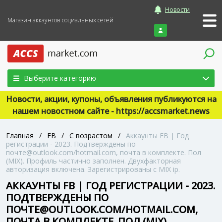
Новости
Магазин аккаунтов социальных сетей
Войти
Выберите категорию
Новости, акции, купоны, объявления публикуются на
нашем новостном сайте - https://accsmarket.news
Главная
/
FB
/
С возрастом
/
Аккаунты FB | Год
регистрации - 2023. Подтверждены по
почте@outlook.com/hotmail.com, почта в комплекте. Пол
(MIX). Профиль частично заполнен. Двухфакторная
авторизация включена. Зарегистрированы с MIX ip.
АККАУНТЫ FB | ГОД РЕГИСТРАЦИИ - 2023.
ПОДТВЕРЖДЕНЫ ПО
ПОЧТЕ@OUTLOOK.COM/HOTMAIL.COM,
ПОЧТА В КОМПЛЕКТЕ. ПОЛ (MIX).