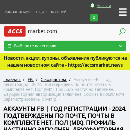
Новости
Магазин аккаунтов социальных сетей
Войти
Выберите категорию
Новости, акции, купоны, объявления публикуются на
нашем новостном сайте - https://accsmarket.news
Главная
/
FB
/
С возрастом
/
Аккаунты FB | Год
регистрации - 2024. Подтверждены по почте, почты в
комплекте нет. Пол (MIX). Профиль частично заполнен.
Двухфакторная авторизация включена. Cookies в комплекте.
Зарегистрированы с MIX ip.
АККАУНТЫ FB | ГОД РЕГИСТРАЦИИ - 2024.
ПОДТВЕРЖДЕНЫ ПО ПОЧТЕ, ПОЧТЫ В
КОМПЛЕКТЕ НЕТ. ПОЛ (MIX). ПРОФИЛЬ
ЧАСТИЧНО ЗАПОЛНЕН. ДВУХФАКТОРНАЯ