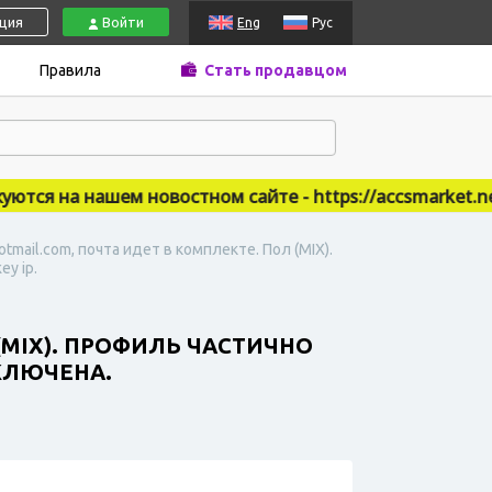
ация
Войти
Eng
Рус
Правила
Стать продавцом
я на нашем новостном сайте - https://accsmarket.news
mail.com, почта идет в комплекте. Пол (MIX).
y ip.
(MIX). ПРОФИЛЬ ЧАСТИЧНО
КЛЮЧЕНА.