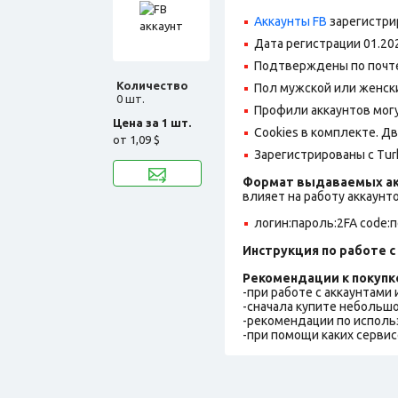
Аккаунты FB
зарегистри
Дата регистрации 01.20
Подтверждены по почте@
Количество
Пол мужской или женск
0 шт.
Профили аккаунтов могу
Цена за 1 шт.
Cookies в комплекте. Д
от
1,09 $
Зарегистрированы с Turk
Формат выдаваемых ак
влияет на работу аккаунт
логин:пароль:2FA code:п
Инструкция по работе с 
Рекомендации к покупк
-при работе с аккаунтами
-сначала купите небольшо
-рекомендации по исполь
-при помощи каких сервис