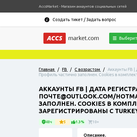
AccsMarket - Магазин аккаунтов социальных сетей
Создать тикет / Задать вопрос
Выберит
Главная
/
FB
/
С возрастом
/
Аккаунты FB |
Профиль частично заполнен. Cookies в комплект
АККАУНТЫ FB | ДАТА РЕГИСТ
ПОЧТЕ@OUTLOOK.COM/HOTMAI
ЗАПОЛНЕН. COOKIES В КОМП
ЗАРЕГИСТРИРОВАНЫ С TURKEY 
48ч
5
1.3%
10+
Описание.