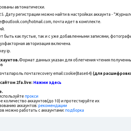
рованы автоматически.
25. Дату регистрации можно найти в настройках аккаунта - "Журнал
outlook.com/hotmail.com, почта идет в комплекте.
ий.
т быть как пустые, так и с уже добавленными записями, фотогра
вухфакторная авторизация включена.
ey ip.
каунтов.
Формат данных указан для облегчения чтения полученны
ов
очта:пароль почта:recovery email:cookie(Base64)
(для расшифровки
сайтом 2fa.live:
Нажми здесь
е.
 используйте
прокси
е количество аккаунтов(до 10) и протестируйте их
зованию аккаунтов:
рекомендации
ов можно работать с аккаунтами:
подборка