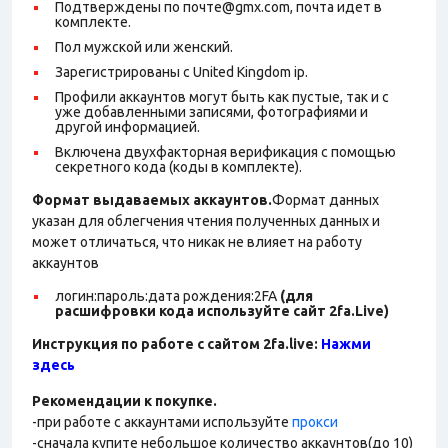
Подтверждены по почте@gmx.com, почта идет в
комплекте.
Пол мужской или женский.
Зарегистрированы с United Kingdom ip.
Профили аккаунтов могут быть как пустые, так и с
уже добавленными записями, фотографиями и
другой информацией.
Включена двухфакторная верификация с помощью
секретного кода (коды в комплекте).
Формат выдаваемых аккаунтов.
Формат данных
указан для облегчения чтения полученных данных и
может отличаться, что никак не влияет на работу
аккаунтов
логин:пароль:дата рождения:2FA
(для
расшифровки кода используйте сайт 2fa.Live)
Инструкция по работе с сайтом 2fa.live:
Нажми
здесь
Рекомендации к покупке.
-при работе с аккаунтами используйте
прокси
-сначала купите небольшое количество аккаунтов(до 10)