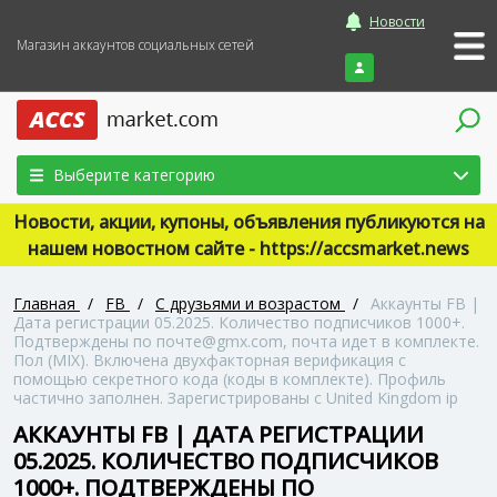
Новости
Магазин аккаунтов социальных сетей
Войти
Выберите категорию
Новости, акции, купоны, объявления публикуются на
нашем новостном сайте - https://accsmarket.news
Главная
/
FB
/
С друзьями и возрастом
/
Аккаунты FB |
Дата регистрации 05.2025. Количество подписчиков 1000+.
Подтверждены по почте@gmx.com, почта идет в комплекте.
Пол (MIX). Включена двухфакторная верификация с
помощью секретного кода (коды в комплекте). Профиль
частично заполнен. Зарегистрированы с United Kingdom ip
АККАУНТЫ FB | ДАТА РЕГИСТРАЦИИ
05.2025. КОЛИЧЕСТВО ПОДПИСЧИКОВ
1000+. ПОДТВЕРЖДЕНЫ ПО