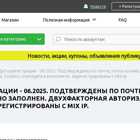
+ Регистр
Новости
Магазин
Полезная информация
FAQ
е категорию
Новости, акции, купоны, объявления публикуются
 Дата регистрации - 06.2025. Подтверждены по почте, почты в комп
 Cookies, UserAgent в комплекте. Зарегистрированы с MIX ip.
АЦИИ - 06.2025. ПОДТВЕРЖДЕНЫ ПО ПОЧТ
ЧНО ЗАПОЛНЕН. ДВУХФАКТОРНАЯ АВТОРИЗ
РЕГИСТРИРОВАНЫ С MIX IP.
рованы автоматически.