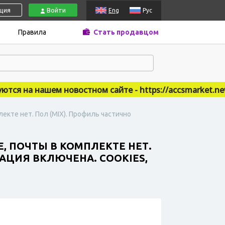
ация
Войти
Eng
Рус
Правила
Стать продавцом
 на нашем новостном сайте - https://accsmarket.news
лекте нет. Пол (MIX). Профиль частично
Е, ПОЧТЫ В КОМПЛЕКТЕ НЕТ.
АЦИЯ ВКЛЮЧЕНА. COOKIES,