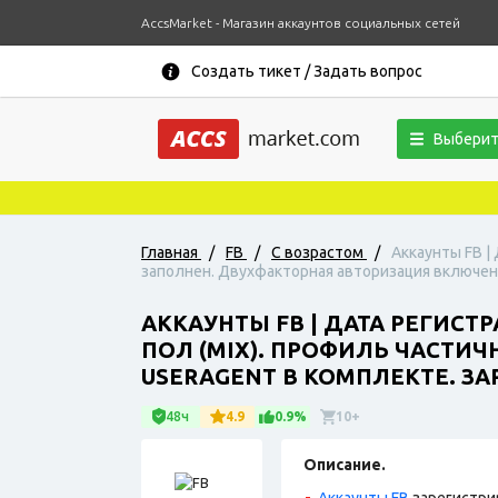
AccsMarket - Магазин аккаунтов социальных сетей
Создать тикет / Задать вопрос
Выберит
Главная
/
FB
/
С возрастом
/
Аккаунты FB |
заполнен. Двухфакторная авторизация включена.
АККАУНТЫ FB | ДАТА РЕГИСТР
ПОЛ (MIX). ПРОФИЛЬ ЧАСТИ
USERAGENT В КОМПЛЕКТЕ. ЗА
48ч
4.9
0.9%
10+
Описание.
Аккаунты FB
зарегистри