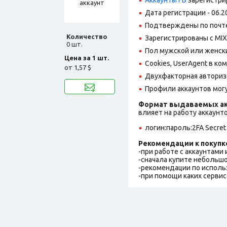
Дата регистрации - 06.2
Подтверждены по почте,
Количество
Зарегистрированы с MIX 
0 шт.
Пол мужской или женск
Цена за 1 шт.
Cookies, UserAgent в ко
от
1,57 $
Двухфакторная авториз
Профили аккаунтов могу
Формат выдаваемых ак
влияет на работу аккаунт
логин:пароль:2FA Secret
Рекомендации к покупк
-при работе с аккаунтами
-сначала купите небольшо
-рекомендации по исполь
-при помощи каких сервис