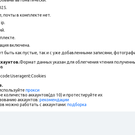
025.
 почты в комплекте нет.
ip.
ий.
мплекте.
ация включена.
т быть как пустые, так и с уже добавленными записями, фотогра
каунтов.
Формат данных указан для облегчения чтения полученны
ов
 code:Useragent:Cookies
е.
 используйте
прокси
е количество аккаунтов(до 10) и протестируйте их
зованию аккаунтов:
рекомендации
ов можно работать с аккаунтами:
подборка