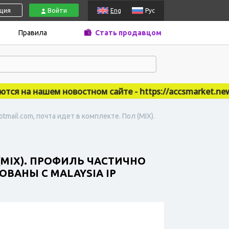
ация
Войти
Eng
Рус
Правила
Стать продавцом
 на нашем новостном сайте - https://accsmarket.news
mail.com, почта идет в комплекте. Пол (MIX).
(MIX). ПРОФИЛЬ ЧАСТИЧНО
ВАНЫ С MALAYSIA IP