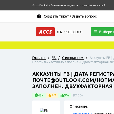
AccsMarket - Магазин аккаунтов социальных сетей
Создать тикет / Задать вопрос
Выберит
Главная
/
FB
/
С возрастом
/
Аккаунты FB |
Профиль частично заполнен. Двухфакторная авт
АККАУНТЫ FB | ДАТА РЕГИСТ
ПОЧТЕ@OUTLOOK.COM/HOTMAI
ЗАПОЛНЕН. ДВУХФАКТОРНАЯ 
48ч
4.7
5%
100+
Описание.
Аккаунты FB
зарегистри