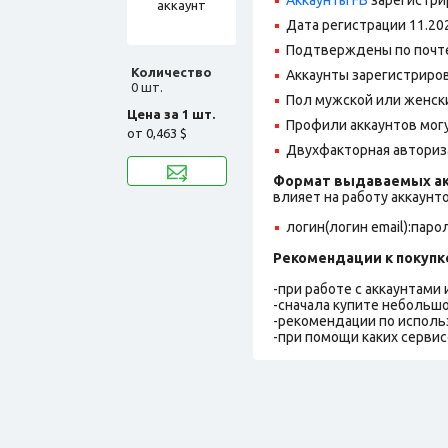
Дата регистрации 11.20
Подтверждены по почте@
Количество
Аккаунты зарегистрирова
0 шт.
Пол мужской или женск
Цена за 1 шт.
Профили аккаунтов могу
от
0,463 $
Двухфакторная авториз
Формат выдаваемых ак
влияет на работу аккаунт
логин(логин email):паро
Рекомендации к покупк
-при работе с аккаунтами
-сначала купите небольшо
-рекомендации по исполь
-при помощи каких сервис