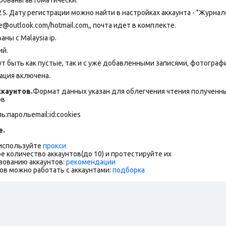
25. Дату регистрации можно найти в настройках аккаунта - "Журнал
outlook.com/hotmail.com,, почта идет в комплекте.
ны с Malaysia ip.
ий.
т быть как пустые, так и с уже добавленными записями, фотограф
ация включена.
каунтов.
Формат данных указан для облегчения чтения полученны
ов
ль:парольemail:id:cookies
е.
 используйте
прокси
е количество аккаунтов(до 10) и протестируйте их
зованию аккаунтов:
рекомендации
ов можно работать с аккаунтами:
подборка